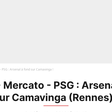
- PSG : Arsenal à fond sur Camavinga !
 Mercato - PSG : Arsena
ur Camavinga (Rennes)