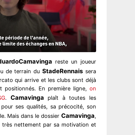
duardo
Camavinga
reste un joueur
Stade
Rennais
eu de terrain du
sera
cato qui arrive et les clubs sont déjà
t positionnés. En première ligne,
on
Camavinga
SG
.
plaît à toutes les
 pour ses qualités, sa précocité, son
Camavinga
ule. Mais dans le dossier
,
e très nettement par sa motivation et