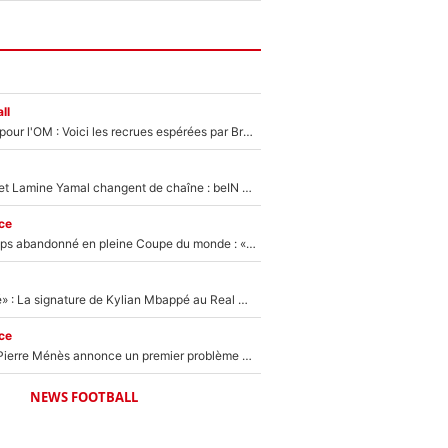
ll
Plus de 100M€ pour l'OM : Voici les recrues espérées par Bruno Genesio et Grégory Lorenzi après l’opération dégraissage
Kylian Mbappé et Lamine Yamal changent de chaîne : beIN SPORTS ne digère pas cette décision historique et prédit un fiasco pour la Liga
ce
Didier Deschamps abandonné en pleine Coupe du monde : «La FFF était déjà passée à Zinedine Zidane»
«C'est une fierté» : La signature de Kylian Mbappé au Real Madrid continue de régaler l'Espagne
ce
Michael Olise : Pierre Ménès annonce un premier problème pour Zinedine Zidane en équipe de France
NEWS FOOTBALL