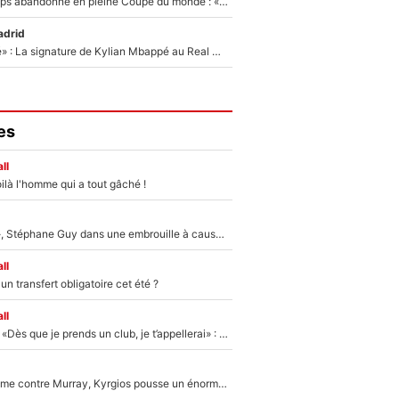
Didier Deschamps abandonné en pleine Coupe du monde : «La FFF était déjà passée à Zinedine Zidane»
adrid
«C'est une fierté» : La signature de Kylian Mbappé au Real Madrid continue de régaler l'Espagne
es
ll
ilà l'homme qui a tout gâché !
«Détester à vie», Stéphane Guy dans une embrouille à cause du PSG !
ll
n transfert obligatoire cet été ?
ll
Mercato - OM - «Dès que je prends un club, je t’appellerai» : La promesse de Marcelino au moment de claquer la porte
Victime de racisme contre Murray, Kyrgios pousse un énorme coup de gueule !