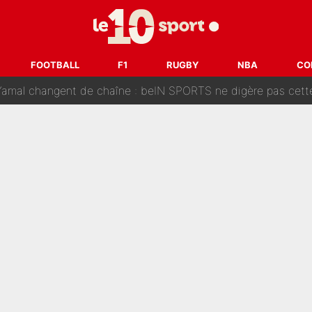
oici les recrues espérées par Bruno Genesio et Grégory Loren
tir : Ces autres joueurs du XV de France pourraient aussi quitter le Stade Toulous
FOOTBALL
F1
RUGBY
NBA
CO
changent de chaîne : beIN SPORTS ne digère pas cette décision histor
é en pleine Coupe du monde : «La FFF était déjà passée à
gnature de Kylian Mbappé au Real Madrid continue de régaler 