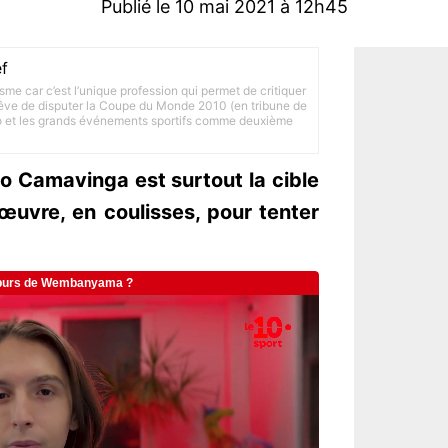
Publié le 10 mai 2021 à 12h45
f
lisme car c’est l’unique profession qui permet de critiquer
 rêve de disputer la Coupe du Monde 2010 (en tribune de
to et les grands événements sportifs comme deuxième
o Camavinga est surtout la cible
œuvre, en coulisses, pour tenter