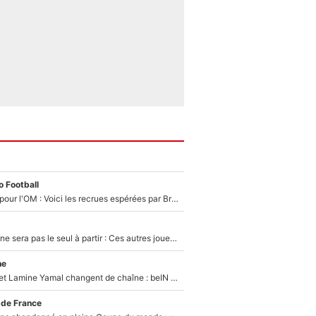
 Football
Plus de 100M€ pour l'OM : Voici les recrues espérées par Bruno Genesio et Grégory Lorenzi après l’opération dégraissage
Thomas Ramos ne sera pas le seul à partir : Ces autres joueurs du XV de France pourraient aussi quitter le Stade Toulousain, un club de Top 14 est déjà sur les rangs
ne
Kylian Mbappé et Lamine Yamal changent de chaîne : beIN SPORTS ne digère pas cette décision historique et prédit un fiasco pour la Liga
 de France