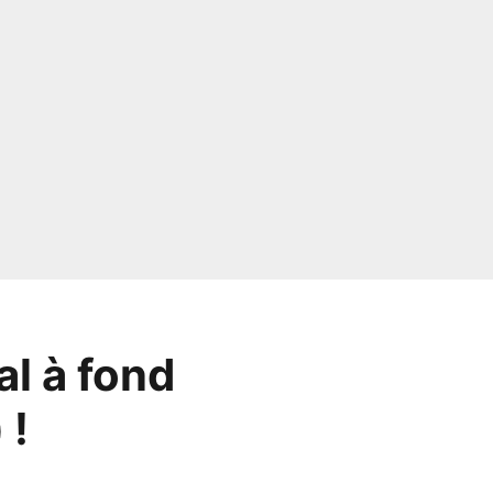
l à fond
 !