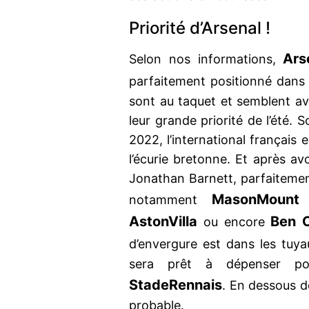
Priorité d’Arsenal !
Ars
Selon nos informations,
parfaitement positionné dans 
sont au taquet et semblent avo
leur grande priorité de l’été. 
2022, l’international français 
l’écurie bretonne. Et après avo
Jonathan Barnett, parfaitemen
Mason
Mount
notamment
Aston
Villa
Ben C
ou encore
d’envergure est dans les tuy
sera prêt à dépenser p
Stade
Rennais
. En dessous d
probable.