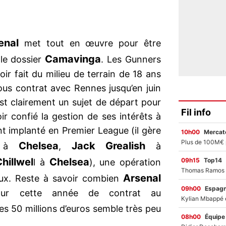
enal
met tout en œuvre pour être
Camavinga
le dossier
. Les Gunners
ir fait du milieu de terrain de 18 ans
Sous contrat avec Rennes jusqu’en juin
est clairement un sujet de départ pour
Fil info
ir confié la gestion de ses intérêts à
t implanté en Premier League (il gère
10h00
Mercato
Chelsea
Jack Grealish
à
,
à
hillwel
Chelsea
09h15
Top14
l à
), une opération
Arsenal
aux. Reste à savoir combien
09h00
Espag
our cette année de contrat au
es 50 millions d’euros semble très peu
08h00
Équipe