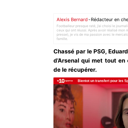
Alexis Bernard
-
Rédacteur en che
Footballeur presque raté, j’ai choisi le journa
ceux qui ont réussi. Après avoir réalisé mon
presse), je vis de ma passion avec le merca
famille.
Chassé par le PSG, Eduard
d’Arsenal qui met tout en 
de le récupérer.