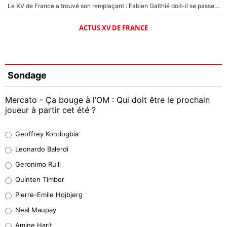
Le XV de France a trouvé son remplaçant : Fabien Galthié doit-il se passer d'Antoine Dupont ?
ACTUS XV DE FRANCE
Sondage
Mercato - Ça bouge à l’OM : Qui doit être le prochain
joueur à partir cet été ?
Geoffrey Kondogbia
Geoffrey Kondogbia
38%
Leonardo Balerdi
Leonardo Balerdi
Geronimo Rulli
32%
Quinten Timber
Geronimo Rulli
Pierre-Emile Hojbjerg
5%
Neal Maupay
Quinten Timber
Amine Harit