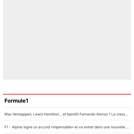
Formule1
Max Verstappen, Lewis Hamilton… et bientôt Fernando Alonso ? Le classement des pilotes les mieux payés en Formule 1 risque de changer !
F1 - Alpine signe un accord «impensable» et va entrer dans une nouvelle dimension : Grande nouvelle pour Pierre Gasly !