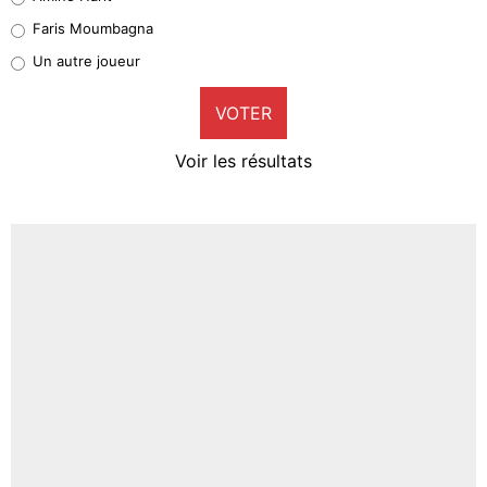
1%
Faris Moumbagna
Pierre-Emile Hojbjerg
Un autre joueur
9%
VOTER
Neal Maupay
4%
Voir les résultats
Amine Harit
3%
Faris Moumbagna
4%
Un autre joueur
5%
1659 personnes ont participé aux votes.