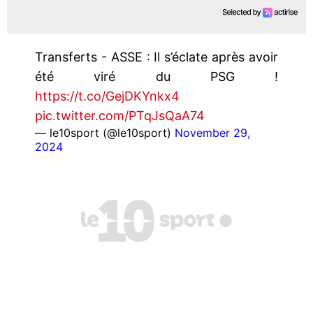
Transferts - ASSE : Il s’éclate après avoir
été viré du PSG !
https://t.co/GejDKYnkx4
pic.twitter.com/PTqJsQaA74
— le10sport (@le10sport)
November 29,
2024