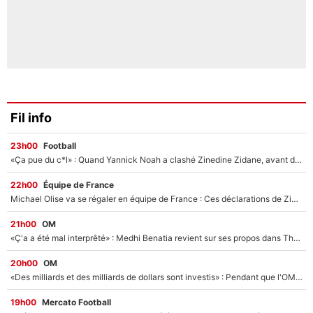
Fil info
23h00
Football
«Ça pue du c*l» : Quand Yannick Noah a clashé Zinedine Zidane, avant de se faire recadrer par le nouveau sélectionneur de l'équipe de France !
22h00
Équipe de France
Michael Olise va se régaler en équipe de France : Ces déclarations de Zinedine Zidane qui prouvent qu'il va tout miser sur la star du Bayern Munich !
21h00
OM
«Ç'a a été mal interprêté» : Medhi Benatia revient sur ses propos dans The Bridge et précise ses conditions pour rejoindre le PSG !
20h00
OM
«Des milliards et des milliards de dollars sont investis» : Pendant que l'OM est en pleine crise financière, Frank McCourt lance un nouveau projet à 260M€ !
19h00
Mercato Football