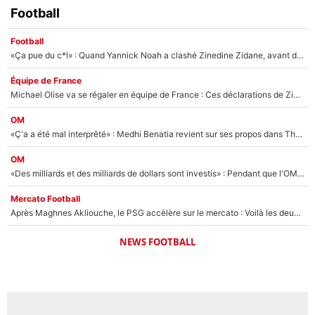
Football
Football
«Ça pue du c*l» : Quand Yannick Noah a clashé Zinedine Zidane, avant de se faire recadrer par le nouveau sélectionneur de l'équipe de France !
Équipe de France
Michael Olise va se régaler en équipe de France : Ces déclarations de Zinedine Zidane qui prouvent qu'il va tout miser sur la star du Bayern Munich !
OM
«Ç'a a été mal interprêté» : Medhi Benatia revient sur ses propos dans The Bridge et précise ses conditions pour rejoindre le PSG !
OM
«Des milliards et des milliards de dollars sont investis» : Pendant que l'OM est en pleine crise financière, Frank McCourt lance un nouveau projet à 260M€ !
Mercato Football
Après Maghnes Akliouche, le PSG accèlère sur le mercato : Voilà les deux nouvelles recrues qui vont signer la semaine prochaine ?
NEWS FOOTBALL