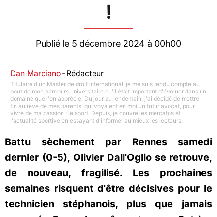
!
Publié le 5 décembre 2024 à 00h00
Dan Marciano
-
Rédacteur
Titulaire d'un Master de droit international, je me suis rendu compte au
bout de mon parcours universitaire qu'il était important d'évoluer dans un
domaine que l'on apprécie. Du jour au lendemain, j'ai décidé de mettre
fin au rêve de mes parents, qui voyaient en moi un futur avocat, pour
vivre de ma passion : le sport. Depuis, je couvre les mercatos et
l'actualité sportive en essayant d'informer au mieux les lecteurs.
Battu sèchement par Rennes samedi
dernier (0-5), Olivier Dall'Oglio se retrouve,
de nouveau, fragilisé. Les prochaines
semaines risquent d'être décisives pour le
technicien stéphanois, plus que jamais