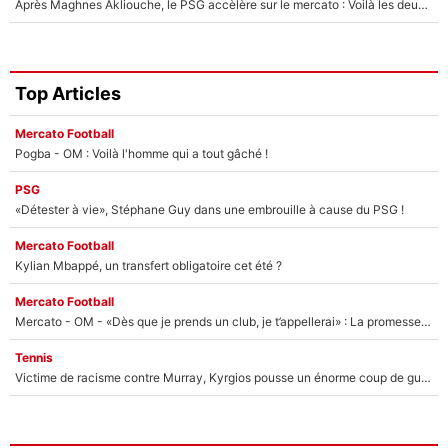
Après Maghnes Akliouche, le PSG accèlère sur le mercato : Voilà les deux nouvelles recrues qui vont signer la semaine prochaine ?
Top Articles
Mercato Football
Pogba - OM : Voilà l'homme qui a tout gâché !
PSG
«Détester à vie», Stéphane Guy dans une embrouille à cause du PSG !
Mercato Football
Kylian Mbappé, un transfert obligatoire cet été ?
Mercato Football
Mercato - OM - «Dès que je prends un club, je t’appellerai» : La promesse de Marcelino au moment de claquer la porte
Tennis
Victime de racisme contre Murray, Kyrgios pousse un énorme coup de gueule !