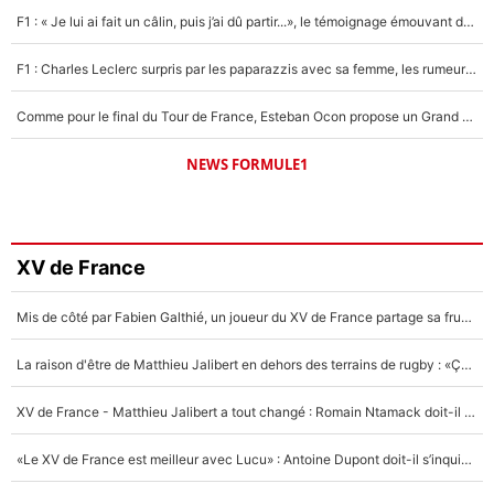
F1 : « Je lui ai fait un câlin, puis j’ai dû partir...», le témoignage émouvant de Max Verstappen sur sa fille
F1 : Charles Leclerc surpris par les paparazzis avec sa femme, les rumeurs étaient vraies !
Comme pour le final du Tour de France, Esteban Ocon propose un Grand Prix de Formule 1 à Paris : «Autour de l’Arc de Triomphe, ce serait génial» !
NEWS FORMULE1
XV de France
Mis de côté par Fabien Galthié, un joueur du XV de France partage sa frustration : «ils ne me l’ont pas dit tout de suite»
La raison d'être de Matthieu Jalibert en dehors des terrains de rugby : «Ça m'atteint autant que si tu touches à un membre de ma famille»
XV de France - Matthieu Jalibert a tout changé : Romain Ntamack doit-il s’inquiéter pour sa place à un an de la Coupe du monde ?
«Le XV de France est meilleur avec Lucu» : Antoine Dupont doit-il s’inquiéter pour sa place ?