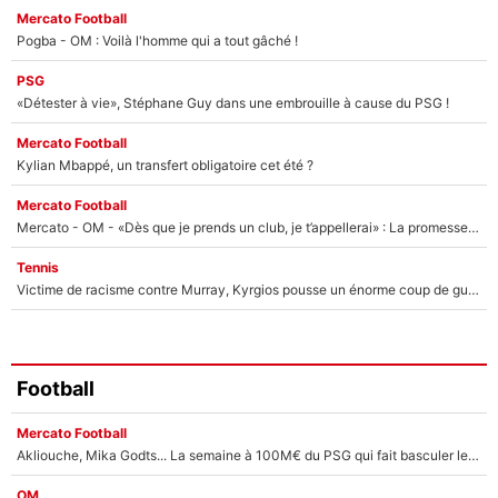
Mercato Football
Pogba - OM : Voilà l'homme qui a tout gâché !
PSG
«Détester à vie», Stéphane Guy dans une embrouille à cause du PSG !
Mercato Football
Kylian Mbappé, un transfert obligatoire cet été ?
Mercato Football
Mercato - OM - «Dès que je prends un club, je t’appellerai» : La promesse de Marcelino au moment de claquer la porte
Tennis
Victime de racisme contre Murray, Kyrgios pousse un énorme coup de gueule !
Football
Mercato Football
Akliouche, Mika Godts... La semaine à 100M€ du PSG qui fait basculer le mercato du PSG !
OM