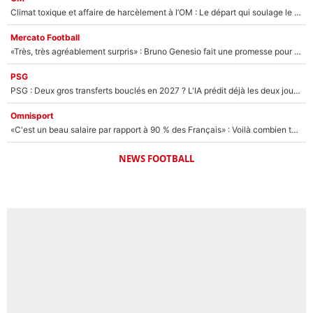
Climat toxique et affaire de harcèlement à l’OM : Le départ qui soulage le vestiaire de Bruno Genesio
Mercato Football
«Très, très agréablement surpris» : Bruno Genesio fait une promesse pour la suite du mercato de l’OM et rassure les supporters
PSG
PSG : Deux gros transferts bouclés en 2027 ? L'IA prédit déjà les deux joueurs qui pourraient rejoindre Luis Enrique !
Omnisport
«C'est un beau salaire par rapport à 90 % des Français» : Voilà combien touchait Nelson Monfort sur France Télévisions avant de rejoindre CNews
NEWS FOOTBALL