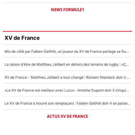
NEWS FORMULE1
XV de France
Mis de côté par Fabien Galthié, un joueur du XV de France partage sa frustration : «ils ne me l’ont pas dit tout de suite»
La raison d'être de Matthieu Jalibert en dehors des terrains de rugby : «Ça m'atteint autant que si tu touches à un membre de ma famille»
XV de France - Matthieu Jalibert a tout changé : Romain Ntamack doit-il s’inquiéter pour sa place à un an de la Coupe du monde ?
«Le XV de France est meilleur avec Lucu» : Antoine Dupont doit-il s’inquiéter pour sa place ?
Le XV de France a trouvé son remplaçant : Fabien Galthié doit-il se passer d'Antoine Dupont ?
ACTUS XV DE FRANCE