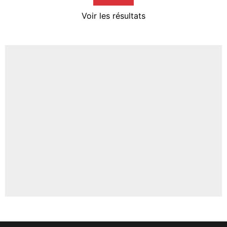
4%
Voir les résultats
Amine Harit
3%
Faris Moumbagna
4%
Un autre joueur
5%
1598 personnes ont participé aux votes.