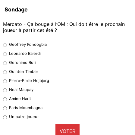
Sondage
Mercato - Ça bouge à l’OM : Qui doit être le prochain
joueur à partir cet été ?
Geoffrey Kondogbia
Geoffrey Kondogbia
38%
Leonardo Balerdi
Leonardo Balerdi
Geronimo Rulli
32%
Quinten Timber
Geronimo Rulli
Pierre-Emile Hojbjerg
5%
Neal Maupay
Quinten Timber
Amine Harit
1%
Faris Moumbagna
Pierre-Emile Hojbjerg
Un autre joueur
9%
VOTER
Neal Maupay