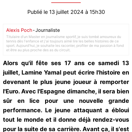
Publié le 13 juillet 2024 à 15h30
Alexis Poch
-
Journaliste
Titulaire d'un Master en journalisme sportif, je suis tombé amoureux du
tennis dès l'enfance et j'ai toujours aimé lire les belles histoires de ce
sport. Aujourd'hui, je souhaite les raconter, profiter de ma passion à fond
et être au plus proche des as du circuit.
Alors qu'il fête ses 17 ans ce samedi 13
juillet, Lamine Yamal peut écrire l'histoire en
devenant le plus jeune joueur à remporter
l'Euro. Avec l'Espagne dimanche, il sera bien
sûr en lice pour une nouvelle grande
performance. Le jeune attaquant a ébloui
tout le monde et il donne déjà rendez-vous
pour la suite de sa carrière. Avant ça, il s'est