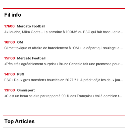
Fil info
17h00
Mercato Football
Akliouche, Mika Godts... La semaine à 100M€ du PSG qui fait basculer le mercato du PSG !
16h00
OM
Climat toxique et affaire de harcèlement à l’OM : Le départ qui soulage le vestiaire de Bruno Genesio
15h00
Mercato Football
«Très, très agréablement surpris» : Bruno Genesio fait une promesse pour la suite du mercato de l’OM et rassure les supporters
14h00
PSG
PSG : Deux gros transferts bouclés en 2027 ? L'IA prédit déjà les deux joueurs qui pourraient rejoindre Luis Enrique !
13h00
Omnisport
«C'est un beau salaire par rapport à 90 % des Français» : Voilà combien touchait Nelson Monfort sur France Télévisions avant de rejoindre CNews
Top Articles