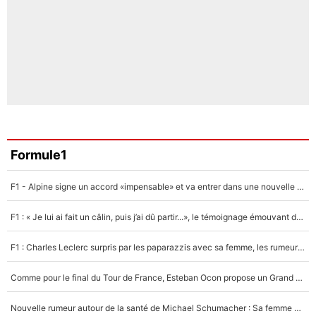
Formule1
F1 - Alpine signe un accord «impensable» et va entrer dans une nouvelle dimension : Grande nouvelle pour Pierre Gasly !
F1 : « Je lui ai fait un câlin, puis j’ai dû partir...», le témoignage émouvant de Max Verstappen sur sa fille
F1 : Charles Leclerc surpris par les paparazzis avec sa femme, les rumeurs étaient vraies !
Comme pour le final du Tour de France, Esteban Ocon propose un Grand Prix de Formule 1 à Paris : «Autour de l’Arc de Triomphe, ce serait génial» !
Nouvelle rumeur autour de la santé de Michael Schumacher : Sa femme Corinna sort du silence