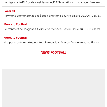
La Liga sur beIN Sports c’est terminé, DAZN a fait son choix pour Benjamin Da Silva et Omar Da Fonseca !
Football
Raymond Domenech a posé ses conditions pour rejoindre L'EQUIPE du Soir : Il refuse de faire l'émission avec un autre chroniqueur !
Mercato Football
Le transfert de Maghnes Akliouche menace Désiré Doué au PSG : «Je valide à 200%»
Mercato Football
«La porte est ouverte pour tout le monde» : Mason Greenwood et Pierre-Emerick Aubameyang ont quitté l'OM, Amine Gouiri balance sur la suite du mercato et sur la réaction du vestiaire !
NEWS FOOTBALL