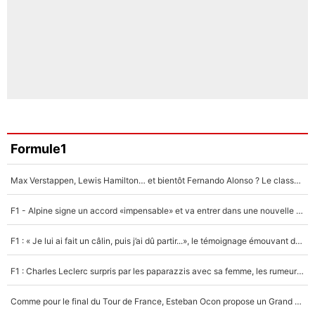
Formule1
Max Verstappen, Lewis Hamilton… et bientôt Fernando Alonso ? Le classement des pilotes les mieux payés en Formule 1 risque de changer !
F1 - Alpine signe un accord «impensable» et va entrer dans une nouvelle dimension : Grande nouvelle pour Pierre Gasly !
F1 : « Je lui ai fait un câlin, puis j’ai dû partir...», le témoignage émouvant de Max Verstappen sur sa fille
F1 : Charles Leclerc surpris par les paparazzis avec sa femme, les rumeurs étaient vraies !
Comme pour le final du Tour de France, Esteban Ocon propose un Grand Prix de Formule 1 à Paris : «Autour de l’Arc de Triomphe, ce serait génial» !