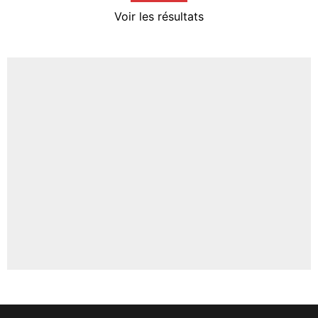
4%
Voir les résultats
Amine Harit
3%
Faris Moumbagna
4%
Un autre joueur
5%
1667 personnes ont participé aux votes.