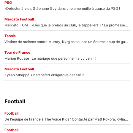
PSG
«Détester à vie», Stéphane Guy dans une embrouille à cause du PSG !
Mercato Football
Mercato - OM - «Dès que je prends un club, je t’appellerai» : La promesse de Marcelino au moment de claquer la porte
Tennis
Victime de racisme contre Murray, Kyrgios pousse un énorme coup de gueule !
Tour de France
Marion Rousse : Le mariage que personne n'a vu venir !
Mercato Football
Kylian Mbappé, un transfert obligatoire cet été ?
Football
Football
De l'équipe de France à The Voice Kids : Contacté par Matt Pokora, Kylian Mbappé a accepté de jouer un rôle inédit sur TF1 !
Football