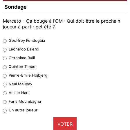
Sondage
Mercato - Ça bouge à l’OM : Qui doit être le prochain
joueur à partir cet été ?
Geoffrey Kondogbia
Geoffrey Kondogbia
38%
Leonardo Balerdi
Leonardo Balerdi
Geronimo Rulli
32%
Quinten Timber
Geronimo Rulli
Pierre-Emile Hojbjerg
5%
Neal Maupay
Quinten Timber
Amine Harit
1%
Faris Moumbagna
Pierre-Emile Hojbjerg
Un autre joueur
9%
VOTER
Neal Maupay