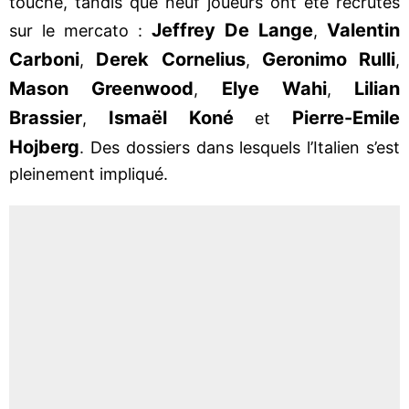
touche, tandis que neuf joueurs ont été recrutés
Jeffrey De Lange
Valentin
sur le mercato :
,
Carboni
Derek Cornelius
Geronimo
Rulli
,
,
,
Mason Greenwood
Elye Wahi
Lilian
,
,
Brassier
Ismaël Koné
Pierre-Emile
,
et
Hojberg
. Des dossiers dans lesquels l’Italien s’est
pleinement impliqué.