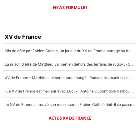
NEWS FORMULE1
XV de France
Mis de côté par Fabien Galthié, un joueur du XV de France partage sa frustration : «ils ne me l’ont pas dit tout de suite»
La raison d'être de Matthieu Jalibert en dehors des terrains de rugby : «Ça m'atteint autant que si tu touches à un membre de ma famille»
XV de France - Matthieu Jalibert a tout changé : Romain Ntamack doit-il s’inquiéter pour sa place à un an de la Coupe du monde ?
«Le XV de France est meilleur avec Lucu» : Antoine Dupont doit-il s’inquiéter pour sa place ?
Le XV de France a trouvé son remplaçant : Fabien Galthié doit-il se passer d'Antoine Dupont ?
ACTUS XV DE FRANCE