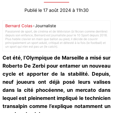
Publié le 17 août 2024 à 11h30
Bernard Colas
-
Journaliste
Passionné de sport, de cinéma et de télévision (à l’écran comme derrière)
depuis son enfance, Bernard est journaliste pour le 10 Sport depuis 2018.
Plus habile clavier en main que ballon au pied, il décide de couvrir
principalement un sport adulé, critiqué et détesté à la fois (le football) et
un sport qui n’en est pas un (le catch).
Cet été, l’Olympique de Marseille a misé sur
Roberto De Zerbi pour entamer un nouveau
cycle et apporter de la stabilité. Depuis,
neuf joueurs ont déjà posé leurs valises
dans la cité phocéenne, un mercato dans
lequel est pleinement impliqué le technicien
transalpin comme l’explique notamment un