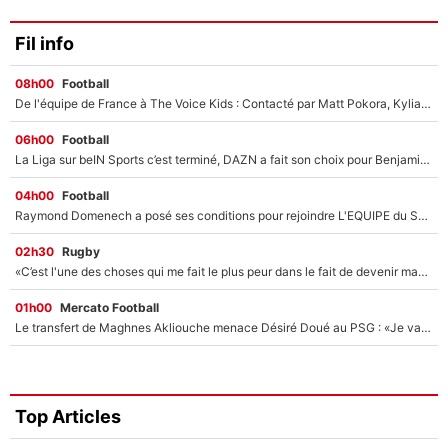
Fil info
08h00
Football
De l'équipe de France à The Voice Kids : Contacté par Matt Pokora, Kylian Mbappé a accepté de jouer un rôle inédit sur TF1 !
06h00
Football
La Liga sur beIN Sports c’est terminé, DAZN a fait son choix pour Benjamin Da Silva et Omar Da Fonseca !
04h00
Football
Raymond Domenech a posé ses conditions pour rejoindre L'EQUIPE du Soir : Il refuse de faire l'émission avec un autre chroniqueur !
02h30
Rugby
«C’est l'une des choses qui me fait le plus peur dans le fait de devenir maman» : En couple avec Antoine Dupont, Iris Mittenaere s'inquiète déjà pour ses futurs enfants !
01h00
Mercato Football
Le transfert de Maghnes Akliouche menace Désiré Doué au PSG : «Je valide à 200%»
Top Articles