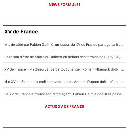
NEWS FORMULE1
XV de France
Mis de côté par Fabien Galthié, un joueur du XV de France partage sa frustration : «ils ne me l’ont pas dit tout de suite»
La raison d'être de Matthieu Jalibert en dehors des terrains de rugby : «Ça m'atteint autant que si tu touches à un membre de ma famille»
XV de France - Matthieu Jalibert a tout changé : Romain Ntamack doit-il s’inquiéter pour sa place à un an de la Coupe du monde ?
«Le XV de France est meilleur avec Lucu» : Antoine Dupont doit-il s’inquiéter pour sa place ?
Le XV de France a trouvé son remplaçant : Fabien Galthié doit-il se passer d'Antoine Dupont ?
ACTUS XV DE FRANCE