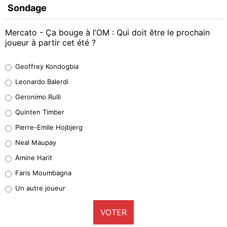
Sondage
Mercato - Ça bouge à l’OM : Qui doit être le prochain
joueur à partir cet été ?
Geoffrey Kondogbia
Geoffrey Kondogbia
38%
Leonardo Balerdi
Leonardo Balerdi
Geronimo Rulli
32%
Quinten Timber
Geronimo Rulli
Pierre-Emile Hojbjerg
5%
Neal Maupay
Quinten Timber
Amine Harit
1%
Faris Moumbagna
Pierre-Emile Hojbjerg
Un autre joueur
9%
VOTER
Neal Maupay
4%