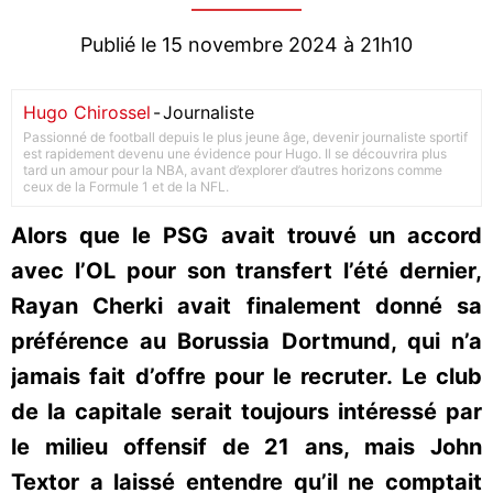
Publié le 15 novembre 2024 à 21h10
Hugo Chirossel
-
Journaliste
Passionné de football depuis le plus jeune âge, devenir journaliste sportif
est rapidement devenu une évidence pour Hugo. Il se découvrira plus
tard un amour pour la NBA, avant d’explorer d’autres horizons comme
ceux de la Formule 1 et de la NFL.
Alors que le PSG avait trouvé un accord
avec l’OL pour son transfert l’été dernier,
Rayan Cherki avait finalement donné sa
préférence au Borussia Dortmund, qui n’a
jamais fait d’offre pour le recruter. Le club
de la capitale serait toujours intéressé par
le milieu offensif de 21 ans, mais John
Textor a laissé entendre qu’il ne comptait