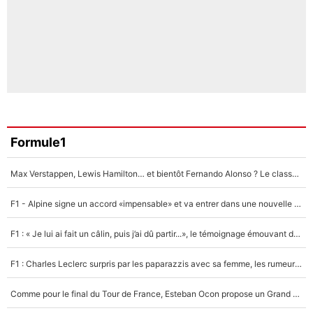
Formule1
Max Verstappen, Lewis Hamilton… et bientôt Fernando Alonso ? Le classement des pilotes les mieux payés en Formule 1 risque de changer !
F1 - Alpine signe un accord «impensable» et va entrer dans une nouvelle dimension : Grande nouvelle pour Pierre Gasly !
F1 : « Je lui ai fait un câlin, puis j’ai dû partir...», le témoignage émouvant de Max Verstappen sur sa fille
F1 : Charles Leclerc surpris par les paparazzis avec sa femme, les rumeurs étaient vraies !
Comme pour le final du Tour de France, Esteban Ocon propose un Grand Prix de Formule 1 à Paris : «Autour de l’Arc de Triomphe, ce serait génial» !