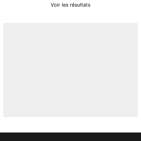
Voir les résultats
Amine Harit
3%
Faris Moumbagna
4%
Un autre joueur
5%
1650 personnes ont participé aux votes.