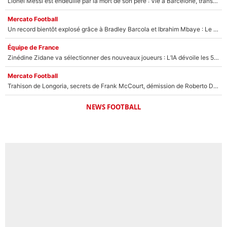
Lionel Messi est endeuillé par la mort de son père : Vie à Barcelone, transfert au PSG... voilà comment Jorge Messi a joué un rôle essentiel dans sa carrière !
Mercato Football
Un record bientôt explosé grâce à Bradley Barcola et Ibrahim Mbaye : Le PSG sur le point de réaliser un mercato historique ?
Équipe de France
Zinédine Zidane va sélectionner des nouveaux joueurs : L’IA dévoile les 5 cracks qui pourraient rapidement le rejoindre en équipe de France !
Mercato Football
Trahison de Longoria, secrets de Frank McCourt, démission de Roberto De Zerbi : Medhi Benatia se lâche sur son départ de l'OM et fait d'importantes révélations
NEWS FOOTBALL