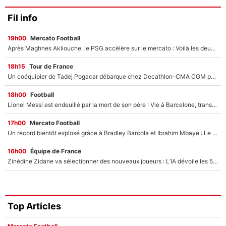
Fil info
19h00
Mercato Football
Après Maghnes Akliouche, le PSG accèlère sur le mercato : Voilà les deux nouvelles recrues qui vont signer la semaine prochaine ?
18h15
Tour de France
Un coéquipier de Tadej Pogacar débarque chez Decathlon-CMA CGM pour épauler Paul Seixas : «Mes meilleures années sont à venir»
18h00
Football
Lionel Messi est endeuillé par la mort de son père : Vie à Barcelone, transfert au PSG... voilà comment Jorge Messi a joué un rôle essentiel dans sa carrière !
17h00
Mercato Football
Un record bientôt explosé grâce à Bradley Barcola et Ibrahim Mbaye : Le PSG sur le point de réaliser un mercato historique ?
16h00
Équipe de France
Zinédine Zidane va sélectionner des nouveaux joueurs : L’IA dévoile les 5 cracks qui pourraient rapidement le rejoindre en équipe de France !
Top Articles