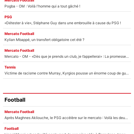
Mercato Football
Pogba - OM : Voilà l'homme qui a tout gâché !
PSG
«Détester à vie», Stéphane Guy dans une embrouille à cause du PSG !
Mercato Football
Kylian Mbappé, un transfert obligatoire cet été ?
Mercato Football
Mercato - OM - «Dès que je prends un club, je t’appellerai» : La promesse de Marcelino au moment de claquer la porte
Tennis
Victime de racisme contre Murray, Kyrgios pousse un énorme coup de gueule !
Football
Mercato Football
Après Maghnes Akliouche, le PSG accèlère sur le mercato : Voilà les deux nouvelles recrues qui vont signer la semaine prochaine ?
Football