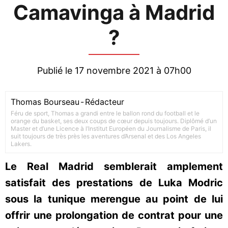
Camavinga à Madrid
?
Publié le 17 novembre 2021 à 07h00
Thomas Bourseau
-
Rédacteur
Féru de sport, Thomas a grandi entre le ballon rond du football et le
orange du basket, ses deux coups de cœur depuis toujours. Diplômé d’un
Master et d’une Licence à l’Institut Européen du Journalisme de Paris, il
suit toujours de très près les aventures d’Arsenal et des Los Angeles
Lakers.
Le Real Madrid semblerait amplement
satisfait des prestations de Luka Modric
sous la tunique merengue au point de lui
offrir une prolongation de contrat pour une