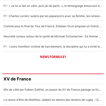
F1 : « Je lui ai fait un câlin, puis j’ai dû partir...», le témoignage émouvant de Max Verstappen sur sa fille
F1 : Charles Leclerc surpris par les paparazzis avec sa femme, les rumeurs étaient vraies !
Comme pour le final du Tour de France, Esteban Ocon propose un Grand Prix de Formule 1 à Paris : «Autour de l’Arc de Triomphe, ce serait génial» !
Nouvelle rumeur autour de la santé de Michael Schumacher : Sa femme Corinna sort du silence
F1 - Lewis Hamilton victime de harcèlement, la discipline qui lui a évité le pire : «J'aurais probablement mal tourné»
NEWS FORMULE1
XV de France
Mis de côté par Fabien Galthié, un joueur du XV de France partage sa frustration : «ils ne me l’ont pas dit tout de suite»
La raison d'être de Matthieu Jalibert en dehors des terrains de rugby : «Ça m'atteint autant que si tu touches à un membre de ma famille»