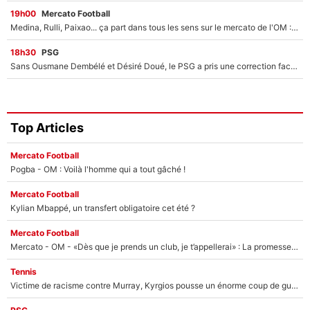
19h00
Mercato Football
Medina, Rulli, Paixao... ça part dans tous les sens sur le mercato de l'OM : Frank McCourt va enfin récupérer l'argent qu'il attend ?
18h30
PSG
Sans Ousmane Dembélé et Désiré Doué, le PSG a pris une correction face à Majorque : Luis Enrique attend avec impatience des renforts !
Top Articles
Mercato Football
Pogba - OM : Voilà l'homme qui a tout gâché !
Mercato Football
Kylian Mbappé, un transfert obligatoire cet été ?
Mercato Football
Mercato - OM - «Dès que je prends un club, je t’appellerai» : La promesse de Marcelino au moment de claquer la porte
Tennis
Victime de racisme contre Murray, Kyrgios pousse un énorme coup de gueule !