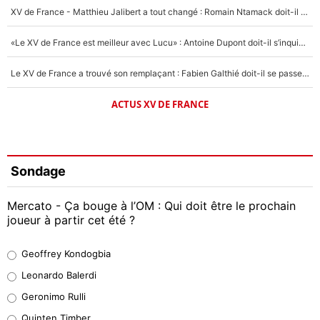
XV de France - Matthieu Jalibert a tout changé : Romain Ntamack doit-il s’inquiéter pour sa place à un an de la Coupe du monde ?
«Le XV de France est meilleur avec Lucu» : Antoine Dupont doit-il s’inquiéter pour sa place ?
Le XV de France a trouvé son remplaçant : Fabien Galthié doit-il se passer d'Antoine Dupont ?
ACTUS XV DE FRANCE
Sondage
Mercato - Ça bouge à l’OM : Qui doit être le prochain
joueur à partir cet été ?
Geoffrey Kondogbia
Geoffrey Kondogbia
38%
Leonardo Balerdi
Leonardo Balerdi
Geronimo Rulli
32%
Quinten Timber