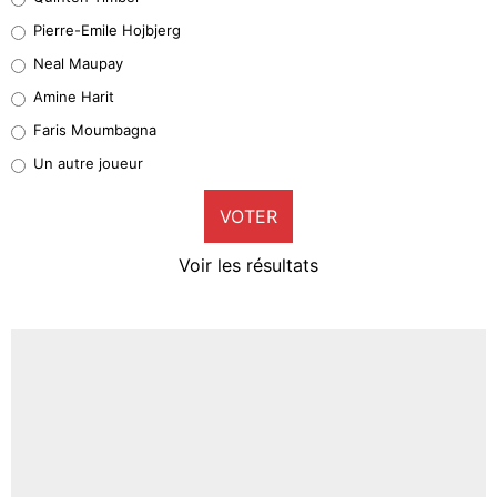
Geronimo Rulli
Pierre-Emile Hojbjerg
5%
Neal Maupay
Quinten Timber
Amine Harit
1%
Faris Moumbagna
Pierre-Emile Hojbjerg
Un autre joueur
9%
VOTER
Neal Maupay
4%
Voir les résultats
Amine Harit
3%
Faris Moumbagna
5%
Un autre joueur
5%
1526 personnes ont participé aux votes.