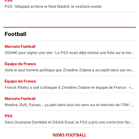
PSG
PSG : Mbappé achève le Real Madrid, le vestiaire exulte
Football
Mercato Football
250M€ pour signer une star : Le PSG avait déjà réalisé une folie sur le mercato bien avant Neymar !
Équipe de France
Voilà le seul homme politique que Zinedine Zidane a accepté dans son entourage : «Je garde un très bon souvenir de lui»
Équipe de France
Franck Ribéry a osé s'attaquer à Zinedine Zidane en équipe de France : «Je n'aurais jamais fait ça»
Mercato Football
Medina, Rulli, Paixao... ça part dans tous les sens sur le mercato de l'OM : Frank McCourt va enfin récupérer l'argent qu'il attend ?
PSG
Sans Ousmane Dembélé et Désiré Doué, le PSG a pris une correction face à Majorque : Luis Enrique attend avec impatience des renforts !
NEWS FOOTBALL