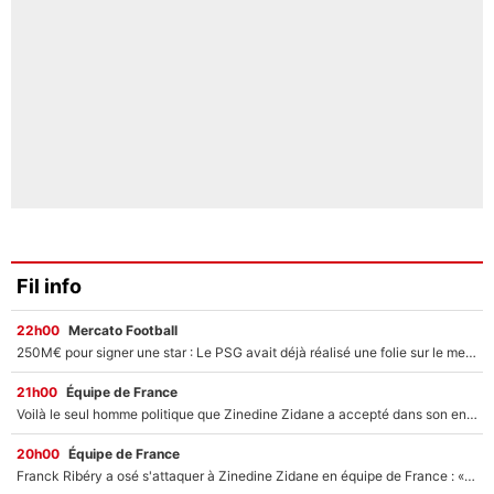
Fil info
22h00
Mercato Football
250M€ pour signer une star : Le PSG avait déjà réalisé une folie sur le mercato bien avant Neymar !
21h00
Équipe de France
Voilà le seul homme politique que Zinedine Zidane a accepté dans son entourage : «Je garde un très bon souvenir de lui»
20h00
Équipe de France
Franck Ribéry a osé s'attaquer à Zinedine Zidane en équipe de France : «Je n'aurais jamais fait ça»