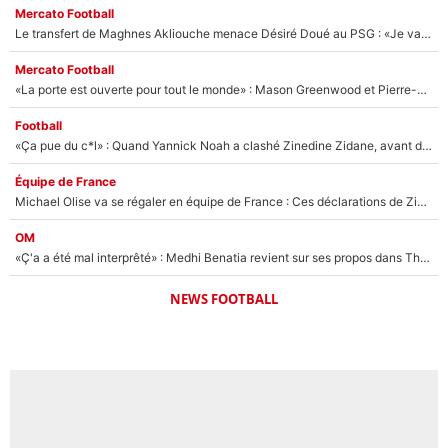
Mercato Football
Le transfert de Maghnes Akliouche menace Désiré Doué au PSG : «Je valide à 200%»
Mercato Football
«La porte est ouverte pour tout le monde» : Mason Greenwood et Pierre-Emerick Aubameyang ont quitté l'OM, Amine Gouiri balance sur la suite du mercato et sur la réaction du vestiaire !
Football
«Ça pue du c*l» : Quand Yannick Noah a clashé Zinedine Zidane, avant de se faire recadrer par le nouveau sélectionneur de l'équipe de France !
Équipe de France
Michael Olise va se régaler en équipe de France : Ces déclarations de Zinedine Zidane qui prouvent qu'il va tout miser sur la star du Bayern Munich !
OM
«Ç'a a été mal interprêté» : Medhi Benatia revient sur ses propos dans The Bridge et précise ses conditions pour rejoindre le PSG !
NEWS FOOTBALL