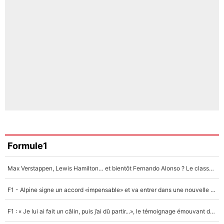
Formule1
Max Verstappen, Lewis Hamilton… et bientôt Fernando Alonso ? Le classement des pilotes les mieux payés en Formule 1 risque de changer !
F1 - Alpine signe un accord «impensable» et va entrer dans une nouvelle dimension : Grande nouvelle pour Pierre Gasly !
F1 : « Je lui ai fait un câlin, puis j’ai dû partir...», le témoignage émouvant de Max Verstappen sur sa fille