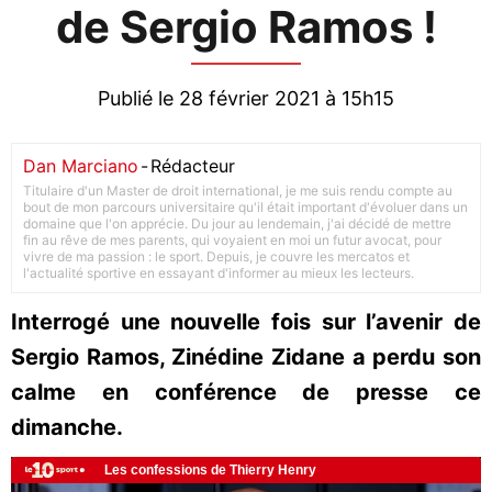
de Sergio Ramos !
Publié le 28 février 2021 à 15h15
Dan Marciano
-
Rédacteur
Titulaire d'un Master de droit international, je me suis rendu compte au
bout de mon parcours universitaire qu'il était important d'évoluer dans un
domaine que l'on apprécie. Du jour au lendemain, j'ai décidé de mettre
fin au rêve de mes parents, qui voyaient en moi un futur avocat, pour
vivre de ma passion : le sport. Depuis, je couvre les mercatos et
l'actualité sportive en essayant d'informer au mieux les lecteurs.
Interrogé une nouvelle fois sur l’avenir de
Sergio Ramos, Zinédine Zidane a perdu son
calme en conférence de presse ce
dimanche.