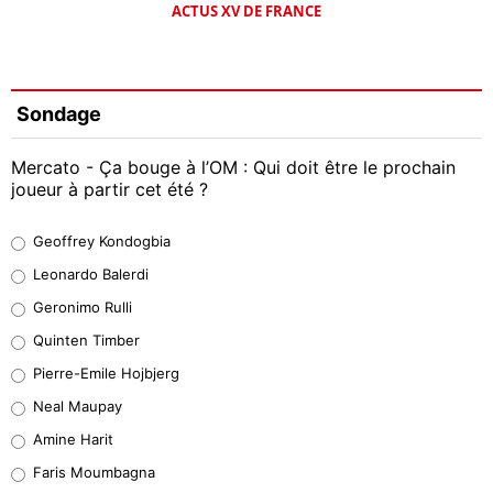
ACTUS XV DE FRANCE
Sondage
Mercato - Ça bouge à l’OM : Qui doit être le prochain
joueur à partir cet été ?
Geoffrey Kondogbia
Geoffrey Kondogbia
38%
Leonardo Balerdi
Leonardo Balerdi
Geronimo Rulli
32%
Quinten Timber
Geronimo Rulli
Pierre-Emile Hojbjerg
5%
Neal Maupay
Quinten Timber
Amine Harit
1%
Faris Moumbagna
Pierre-Emile Hojbjerg