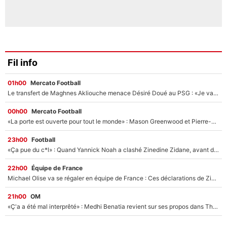
Fil info
01h00
Mercato Football
Le transfert de Maghnes Akliouche menace Désiré Doué au PSG : «Je valide à 200%»
00h00
Mercato Football
«La porte est ouverte pour tout le monde» : Mason Greenwood et Pierre-Emerick Aubameyang ont quitté l'OM, Amine Gouiri balance sur la suite du mercato et sur la réaction du vestiaire !
23h00
Football
«Ça pue du c*l» : Quand Yannick Noah a clashé Zinedine Zidane, avant de se faire recadrer par le nouveau sélectionneur de l'équipe de France !
22h00
Équipe de France
Michael Olise va se régaler en équipe de France : Ces déclarations de Zinedine Zidane qui prouvent qu'il va tout miser sur la star du Bayern Munich !
21h00
OM
«Ç'a a été mal interprêté» : Medhi Benatia revient sur ses propos dans The Bridge et précise ses conditions pour rejoindre le PSG !