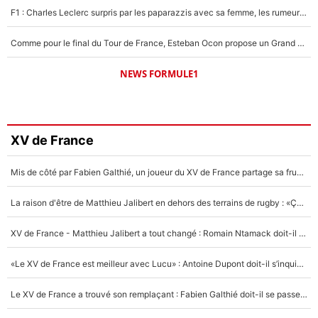
F1 : Charles Leclerc surpris par les paparazzis avec sa femme, les rumeurs étaient vraies !
Comme pour le final du Tour de France, Esteban Ocon propose un Grand Prix de Formule 1 à Paris : «Autour de l’Arc de Triomphe, ce serait génial» !
NEWS FORMULE1
XV de France
Mis de côté par Fabien Galthié, un joueur du XV de France partage sa frustration : «ils ne me l’ont pas dit tout de suite»
La raison d'être de Matthieu Jalibert en dehors des terrains de rugby : «Ça m'atteint autant que si tu touches à un membre de ma famille»
XV de France - Matthieu Jalibert a tout changé : Romain Ntamack doit-il s’inquiéter pour sa place à un an de la Coupe du monde ?
«Le XV de France est meilleur avec Lucu» : Antoine Dupont doit-il s’inquiéter pour sa place ?
Le XV de France a trouvé son remplaçant : Fabien Galthié doit-il se passer d'Antoine Dupont ?