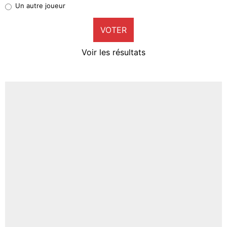
Un autre joueur
9%
VOTER
Neal Maupay
4%
Voir les résultats
Amine Harit
3%
Faris Moumbagna
4%
Un autre joueur
5%
1664 personnes ont participé aux votes.