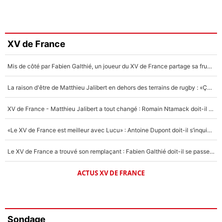
XV de France
Mis de côté par Fabien Galthié, un joueur du XV de France partage sa frustration : «ils ne me l’ont pas dit tout de suite»
La raison d'être de Matthieu Jalibert en dehors des terrains de rugby : «Ça m'atteint autant que si tu touches à un membre de ma famille»
XV de France - Matthieu Jalibert a tout changé : Romain Ntamack doit-il s’inquiéter pour sa place à un an de la Coupe du monde ?
«Le XV de France est meilleur avec Lucu» : Antoine Dupont doit-il s’inquiéter pour sa place ?
Le XV de France a trouvé son remplaçant : Fabien Galthié doit-il se passer d'Antoine Dupont ?
ACTUS XV DE FRANCE
Sondage