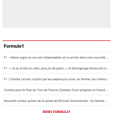
Formule1
F1 - Alpine signe un accord «impensable» et va entrer dans une nouvelle dimension : Grande nouvelle pour Pierre Gasly !
F1 : « Je lui ai fait un câlin, puis j’ai dû partir...», le témoignage émouvant de Max Verstappen sur sa fille
F1 : Charles Leclerc surpris par les paparazzis avec sa femme, les rumeurs étaient vraies !
Comme pour le final du Tour de France, Esteban Ocon propose un Grand Prix de Formule 1 à Paris : «Autour de l’Arc de Triomphe, ce serait génial» !
Nouvelle rumeur autour de la santé de Michael Schumacher : Sa femme Corinna sort du silence
NEWS FORMULE1