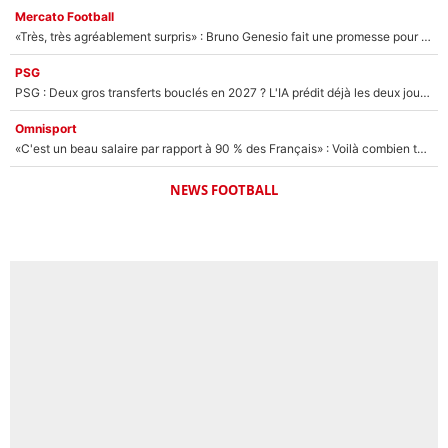
Mercato Football
«Très, très agréablement surpris» : Bruno Genesio fait une promesse pour la suite du mercato de l’OM et rassure les supporters
PSG
PSG : Deux gros transferts bouclés en 2027 ? L'IA prédit déjà les deux joueurs qui pourraient rejoindre Luis Enrique !
Omnisport
«C'est un beau salaire par rapport à 90 % des Français» : Voilà combien touchait Nelson Monfort sur France Télévisions avant de rejoindre CNews
NEWS FOOTBALL