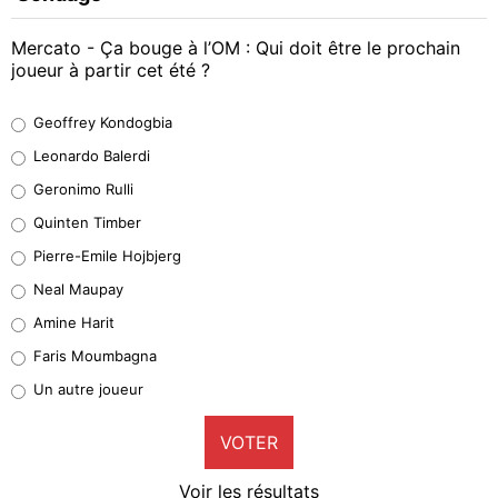
Mercato - Ça bouge à l’OM : Qui doit être le prochain
joueur à partir cet été ?
Geoffrey Kondogbia
Geoffrey Kondogbia
38%
Leonardo Balerdi
Leonardo Balerdi
Geronimo Rulli
32%
Quinten Timber
Geronimo Rulli
Pierre-Emile Hojbjerg
5%
Neal Maupay
Quinten Timber
Amine Harit
1%
Faris Moumbagna
Pierre-Emile Hojbjerg
Un autre joueur
9%
VOTER
Neal Maupay
4%
Voir les résultats