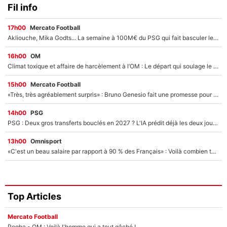
Fil info
17h00
Mercato Football
Akliouche, Mika Godts... La semaine à 100M€ du PSG qui fait basculer le mercato du PSG !
16h00
OM
Climat toxique et affaire de harcèlement à l’OM : Le départ qui soulage le vestiaire de Bruno Genesio
15h00
Mercato Football
«Très, très agréablement surpris» : Bruno Genesio fait une promesse pour la suite du mercato de l’OM et rassure les supporters
14h00
PSG
PSG : Deux gros transferts bouclés en 2027 ? L'IA prédit déjà les deux joueurs qui pourraient rejoindre Luis Enrique !
13h00
Omnisport
«C'est un beau salaire par rapport à 90 % des Français» : Voilà combien touchait Nelson Monfort sur France Télévisions avant de rejoindre CNews
Top Articles
Mercato Football
Pogba - OM : Voilà l'homme qui a tout gâché !