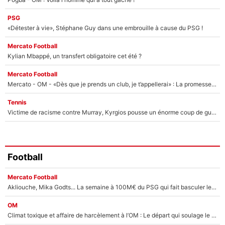
PSG
«Détester à vie», Stéphane Guy dans une embrouille à cause du PSG !
Mercato Football
Kylian Mbappé, un transfert obligatoire cet été ?
Mercato Football
Mercato - OM - «Dès que je prends un club, je t’appellerai» : La promesse de Marcelino au moment de claquer la porte
Tennis
Victime de racisme contre Murray, Kyrgios pousse un énorme coup de gueule !
Football
Mercato Football
Akliouche, Mika Godts... La semaine à 100M€ du PSG qui fait basculer le mercato du PSG !
OM
Climat toxique et affaire de harcèlement à l’OM : Le départ qui soulage le vestiaire de Bruno Genesio