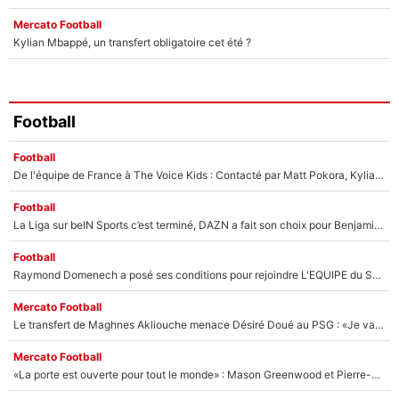
Mercato Football
Kylian Mbappé, un transfert obligatoire cet été ?
Football
Football
De l'équipe de France à The Voice Kids : Contacté par Matt Pokora, Kylian Mbappé a accepté de jouer un rôle inédit sur TF1 !
Football
La Liga sur beIN Sports c’est terminé, DAZN a fait son choix pour Benjamin Da Silva et Omar Da Fonseca !
Football
Raymond Domenech a posé ses conditions pour rejoindre L'EQUIPE du Soir : Il refuse de faire l'émission avec un autre chroniqueur !
Mercato Football
Le transfert de Maghnes Akliouche menace Désiré Doué au PSG : «Je valide à 200%»
Mercato Football
«La porte est ouverte pour tout le monde» : Mason Greenwood et Pierre-Emerick Aubameyang ont quitté l'OM, Amine Gouiri balance sur la suite du mercato et sur la réaction du vestiaire !