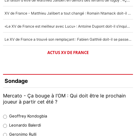
La raison d'être de Matthieu Jalibert en dehors des terrains de rugby : «Ça m'atteint autant que si tu touches à un membre de ma famille»
XV de France - Matthieu Jalibert a tout changé : Romain Ntamack doit-il s’inquiéter pour sa place à un an de la Coupe du monde ?
«Le XV de France est meilleur avec Lucu» : Antoine Dupont doit-il s’inquiéter pour sa place ?
Le XV de France a trouvé son remplaçant : Fabien Galthié doit-il se passer d'Antoine Dupont ?
ACTUS XV DE FRANCE
Sondage
Mercato - Ça bouge à l’OM : Qui doit être le prochain
joueur à partir cet été ?
Geoffrey Kondogbia
Geoffrey Kondogbia
38%
Leonardo Balerdi
Leonardo Balerdi
Geronimo Rulli