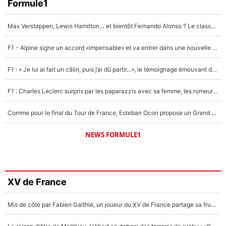
Formule1
Max Verstappen, Lewis Hamilton… et bientôt Fernando Alonso ? Le classement des pilotes les mieux payés en Formule 1 risque de changer !
F1 - Alpine signe un accord «impensable» et va entrer dans une nouvelle dimension : Grande nouvelle pour Pierre Gasly !
F1 : « Je lui ai fait un câlin, puis j’ai dû partir...», le témoignage émouvant de Max Verstappen sur sa fille
F1 : Charles Leclerc surpris par les paparazzis avec sa femme, les rumeurs étaient vraies !
Comme pour le final du Tour de France, Esteban Ocon propose un Grand Prix de Formule 1 à Paris : «Autour de l’Arc de Triomphe, ce serait génial» !
NEWS FORMULE1
XV de France
Mis de côté par Fabien Galthié, un joueur du XV de France partage sa frustration : «ils ne me l’ont pas dit tout de suite»