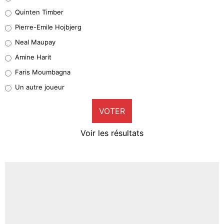
32%
Quinten Timber
Geronimo Rulli
Pierre-Emile Hojbjerg
5%
Neal Maupay
Quinten Timber
Amine Harit
1%
Faris Moumbagna
Pierre-Emile Hojbjerg
Un autre joueur
9%
VOTER
Neal Maupay
4%
Voir les résultats
Amine Harit
3%
Faris Moumbagna
4%
Un autre joueur
5%