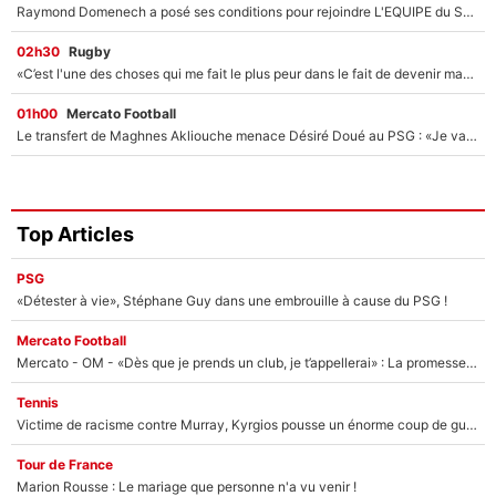
Raymond Domenech a posé ses conditions pour rejoindre L'EQUIPE du Soir : Il refuse de faire l'émission avec un autre chroniqueur !
02h30
Rugby
«C’est l'une des choses qui me fait le plus peur dans le fait de devenir maman» : En couple avec Antoine Dupont, Iris Mittenaere s'inquiète déjà pour ses futurs enfants !
01h00
Mercato Football
Le transfert de Maghnes Akliouche menace Désiré Doué au PSG : «Je valide à 200%»
Top Articles
PSG
«Détester à vie», Stéphane Guy dans une embrouille à cause du PSG !
Mercato Football
Mercato - OM - «Dès que je prends un club, je t’appellerai» : La promesse de Marcelino au moment de claquer la porte
Tennis
Victime de racisme contre Murray, Kyrgios pousse un énorme coup de gueule !
Tour de France
Marion Rousse : Le mariage que personne n'a vu venir !