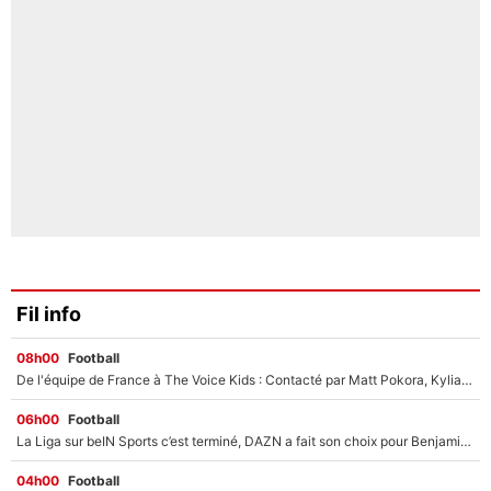
Fil info
08h00
Football
De l'équipe de France à The Voice Kids : Contacté par Matt Pokora, Kylian Mbappé a accepté de jouer un rôle inédit sur TF1 !
06h00
Football
La Liga sur beIN Sports c’est terminé, DAZN a fait son choix pour Benjamin Da Silva et Omar Da Fonseca !
04h00
Football