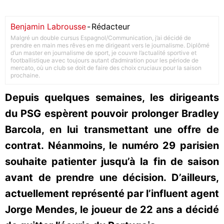
Benjamin Labrousse
-
Rédacteur
Malgré un double cursus Espagnol/Communication, j’ai décidé de
prendre en main mes rêves en me dirigeant vers le journalisme. Diplômé
d’un master en journalisme de sport, je couvre l’actualité sportive et
footballistique avec toujours autant d’admiration pour les période de
mercato, où un club se doit de faire des choix cruciaux pour la saison
prochaine.
Depuis quelques semaines, les dirigeants
du PSG espèrent pouvoir prolonger Bradley
Barcola, en lui transmettant une offre de
contrat. Néanmoins, le numéro 29 parisien
souhaite patienter jusqu’à la fin de saison
avant de prendre une décision. D’ailleurs,
actuellement représenté par l’influent agent
Jorge Mendes, le joueur de 22 ans a décidé