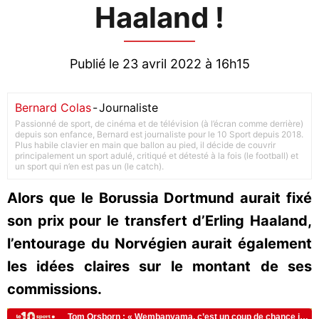
Haaland !
Publié le 23 avril 2022 à 16h15
Bernard Colas
-
Journaliste
Passionné de sport, de cinéma et de télévision (à l’écran comme derrière)
depuis son enfance, Bernard est journaliste pour le 10 Sport depuis 2018.
Plus habile clavier en main que ballon au pied, il décide de couvrir
principalement un sport adulé, critiqué et détesté à la fois (le football) et
un sport qui n’en est pas un (le catch).
Alors que le Borussia Dortmund aurait fixé
son prix pour le transfert d’Erling Haaland,
l’entourage du Norvégien aurait également
les idées claires sur le montant de ses
commissions.