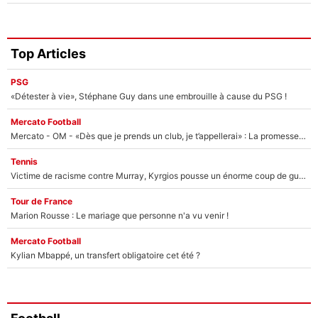
Top Articles
PSG
«Détester à vie», Stéphane Guy dans une embrouille à cause du PSG !
Mercato Football
Mercato - OM - «Dès que je prends un club, je t’appellerai» : La promesse de Marcelino au moment de claquer la porte
Tennis
Victime de racisme contre Murray, Kyrgios pousse un énorme coup de gueule !
Tour de France
Marion Rousse : Le mariage que personne n'a vu venir !
Mercato Football
Kylian Mbappé, un transfert obligatoire cet été ?