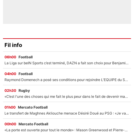
Fil info
06h00
Football
La Liga sur beIN Sports c’est terminé, DAZN a fait son choix pour Benjamin Da Silva et Omar Da Fonseca !
04h00
Football
Raymond Domenech a posé ses conditions pour rejoindre L'EQUIPE du Soir : Il refuse de faire l'émission avec un autre chroniqueur !
02h30
Rugby
«C’est l'une des choses qui me fait le plus peur dans le fait de devenir maman» : En couple avec Antoine Dupont, Iris Mittenaere s'inquiète déjà pour ses futurs enfants !
01h00
Mercato Football
Le transfert de Maghnes Akliouche menace Désiré Doué au PSG : «Je valide à 200%»
00h00
Mercato Football
«La porte est ouverte pour tout le monde» : Mason Greenwood et Pierre-Emerick Aubameyang ont quitté l'OM, Amine Gouiri balance sur la suite du mercato et sur la réaction du vestiaire !