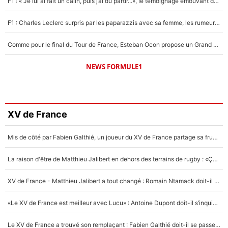
F1 : « Je lui ai fait un câlin, puis j’ai dû partir...», le témoignage émouvant de Max Verstappen sur sa fille
F1 : Charles Leclerc surpris par les paparazzis avec sa femme, les rumeurs étaient vraies !
Comme pour le final du Tour de France, Esteban Ocon propose un Grand Prix de Formule 1 à Paris : «Autour de l’Arc de Triomphe, ce serait génial» !
NEWS FORMULE1
XV de France
Mis de côté par Fabien Galthié, un joueur du XV de France partage sa frustration : «ils ne me l’ont pas dit tout de suite»
La raison d'être de Matthieu Jalibert en dehors des terrains de rugby : «Ça m'atteint autant que si tu touches à un membre de ma famille»
XV de France - Matthieu Jalibert a tout changé : Romain Ntamack doit-il s’inquiéter pour sa place à un an de la Coupe du monde ?
«Le XV de France est meilleur avec Lucu» : Antoine Dupont doit-il s’inquiéter pour sa place ?
Le XV de France a trouvé son remplaçant : Fabien Galthié doit-il se passer d'Antoine Dupont ?