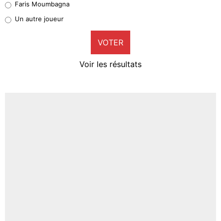
Faris Moumbagna
Pierre-Emile Hojbjerg
Un autre joueur
9%
VOTER
Neal Maupay
4%
Voir les résultats
Amine Harit
3%
Faris Moumbagna
4%
Un autre joueur
5%
1664 personnes ont participé aux votes.