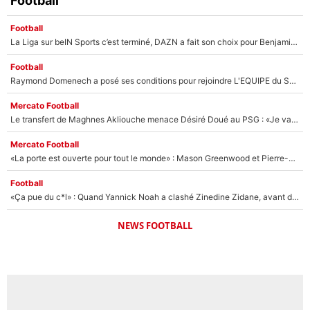
Football
Football
La Liga sur beIN Sports c’est terminé, DAZN a fait son choix pour Benjamin Da Silva et Omar Da Fonseca !
Football
Raymond Domenech a posé ses conditions pour rejoindre L'EQUIPE du Soir : Il refuse de faire l'émission avec un autre chroniqueur !
Mercato Football
Le transfert de Maghnes Akliouche menace Désiré Doué au PSG : «Je valide à 200%»
Mercato Football
«La porte est ouverte pour tout le monde» : Mason Greenwood et Pierre-Emerick Aubameyang ont quitté l'OM, Amine Gouiri balance sur la suite du mercato et sur la réaction du vestiaire !
Football
«Ça pue du c*l» : Quand Yannick Noah a clashé Zinedine Zidane, avant de se faire recadrer par le nouveau sélectionneur de l'équipe de France !
NEWS FOOTBALL