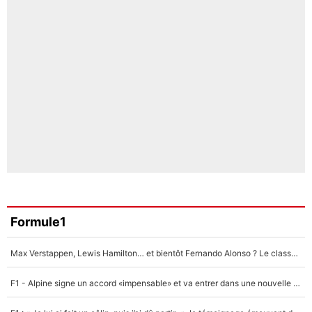
Formule1
Max Verstappen, Lewis Hamilton… et bientôt Fernando Alonso ? Le classement des pilotes les mieux payés en Formule 1 risque de changer !
F1 - Alpine signe un accord «impensable» et va entrer dans une nouvelle dimension : Grande nouvelle pour Pierre Gasly !