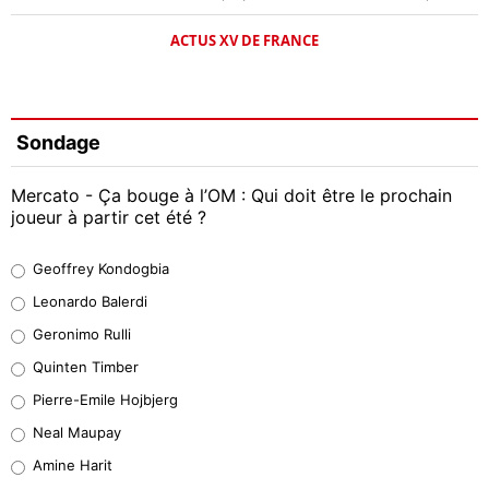
ACTUS XV DE FRANCE
Sondage
Mercato - Ça bouge à l’OM : Qui doit être le prochain
joueur à partir cet été ?
Geoffrey Kondogbia
Geoffrey Kondogbia
38%
Leonardo Balerdi
Leonardo Balerdi
Geronimo Rulli
32%
Quinten Timber
Geronimo Rulli
Pierre-Emile Hojbjerg
5%
Neal Maupay
Quinten Timber
Amine Harit
1%