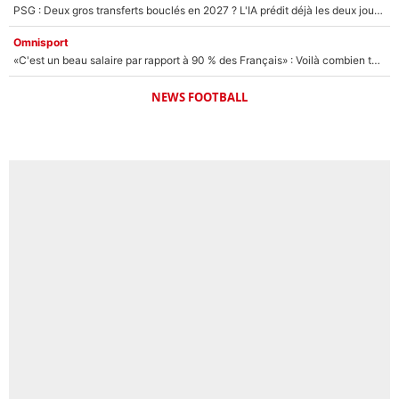
PSG : Deux gros transferts bouclés en 2027 ? L'IA prédit déjà les deux joueurs qui pourraient rejoindre Luis Enrique !
Omnisport
«C'est un beau salaire par rapport à 90 % des Français» : Voilà combien touchait Nelson Monfort sur France Télévisions avant de rejoindre CNews
NEWS FOOTBALL