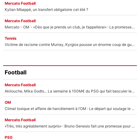
Mercato Football
Kylian Mbappé, un transfert obligatoire cet été ?
Mercato Football
Mercato - OM - «Dès que je prends un club, je t’appellerai» : La promesse de Marcelino au moment de claquer la porte
Tennis
Victime de racisme contre Murray, Kyrgios pousse un énorme coup de gueule !
Football
Mercato Football
Akliouche, Mika Godts... La semaine à 100M€ du PSG qui fait basculer le mercato du PSG !
OM
Climat toxique et affaire de harcèlement à l’OM : Le départ qui soulage le vestiaire de Bruno Genesio
Mercato Football
«Très, très agréablement surpris» : Bruno Genesio fait une promesse pour la suite du mercato de l’OM et rassure les supporters
PSG