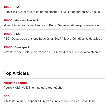
16h00
OM
Climat toxique et affaire de harcèlement à l’OM : Le départ qui soulage le vestiaire de Bruno Genesio
15h00
Mercato Football
«Très, très agréablement surpris» : Bruno Genesio fait une promesse pour la suite du mercato de l’OM et rassure les supporters
14h00
PSG
PSG : Deux gros transferts bouclés en 2027 ? L'IA prédit déjà les deux joueurs qui pourraient rejoindre Luis Enrique !
13h00
Omnisport
«C'est un beau salaire par rapport à 90 % des Français» : Voilà combien touchait Nelson Monfort sur France Télévisions avant de rejoindre CNews
Top Articles
Mercato Football
Pogba - OM : Voilà l'homme qui a tout gâché !
PSG
«Détester à vie», Stéphane Guy dans une embrouille à cause du PSG !