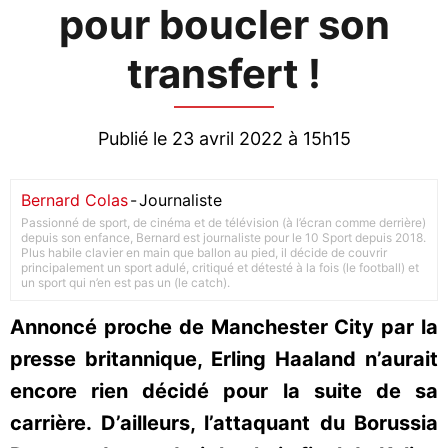
pour boucler son
transfert !
Publié le 23 avril 2022 à 15h15
Bernard Colas
-
Journaliste
Passionné de sport, de cinéma et de télévision (à l’écran comme derrière)
depuis son enfance, Bernard est journaliste pour le 10 Sport depuis 2018.
Plus habile clavier en main que ballon au pied, il décide de couvrir
principalement un sport adulé, critiqué et détesté à la fois (le football) et
un sport qui n’en est pas un (le catch).
Annoncé proche de Manchester City par la
presse britannique, Erling Haaland n’aurait
encore rien décidé pour la suite de sa
carrière. D’ailleurs, l’attaquant du Borussia