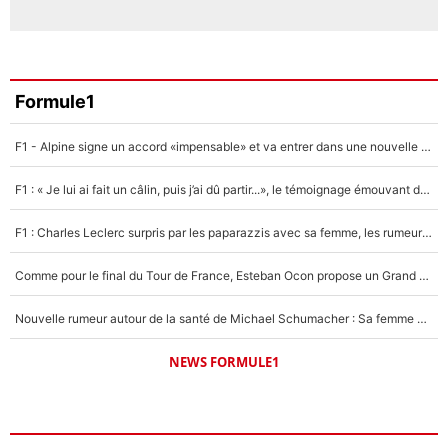
Formule1
F1 - Alpine signe un accord «impensable» et va entrer dans une nouvelle dimension : Grande nouvelle pour Pierre Gasly !
F1 : « Je lui ai fait un câlin, puis j’ai dû partir...», le témoignage émouvant de Max Verstappen sur sa fille
F1 : Charles Leclerc surpris par les paparazzis avec sa femme, les rumeurs étaient vraies !
Comme pour le final du Tour de France, Esteban Ocon propose un Grand Prix de Formule 1 à Paris : «Autour de l’Arc de Triomphe, ce serait génial» !
Nouvelle rumeur autour de la santé de Michael Schumacher : Sa femme Corinna sort du silence
NEWS FORMULE1