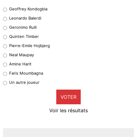
Geoffrey Kondogbia
Geoffrey Kondogbia
38%
Leonardo Balerdi
Leonardo Balerdi
Geronimo Rulli
32%
Quinten Timber
Geronimo Rulli
Pierre-Emile Hojbjerg
5%
Neal Maupay
Quinten Timber
Amine Harit
1%
Faris Moumbagna
Pierre-Emile Hojbjerg
Un autre joueur
9%
VOTER
Neal Maupay
4%
Voir les résultats
Amine Harit
3%
Faris Moumbagna