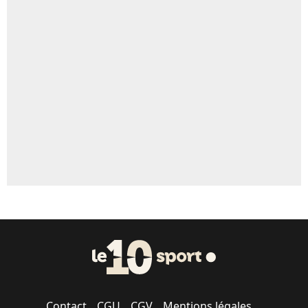
4%
Un autre joueur
5%
1601 personnes ont participé aux votes.
Contact
CGU
CGV
Mentions légales