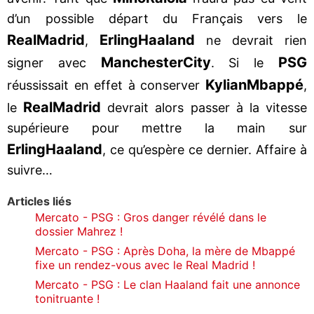
d’un possible départ du Français vers le
Real
Madrid
Erling
Haaland
,
ne devrait rien
Manchester
City
PSG
signer avec
. Si le
Kylian
Mbappé
réussissait en effet à conserver
,
Real
Madrid
le
devrait alors passer à la vitesse
supérieure pour mettre la main sur
Erling
Haaland
, ce qu’espère ce dernier. Affaire à
suivre…
Articles liés
Mercato - PSG : Gros danger révélé dans le
dossier Mahrez !
Mercato - PSG : Après Doha, la mère de Mbappé
fixe un rendez-vous avec le Real Madrid !
Mercato - PSG : Le clan Haaland fait une annonce
tonitruante !