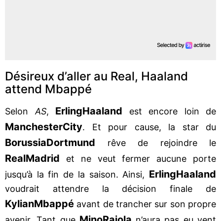
Désireux d’aller au Real, Haaland
attend Mbappé
Erling
Haaland
Selon
AS
,
est encore loin de
Manchester
City
. Et pour cause, la star du
Borussia
Dortmund
rêve de rejoindre le
Real
Madrid
et ne veut fermer aucune porte
Erling
Haaland
jusqu’à la fin de la saison. Ainsi,
voudrait attendre la décision finale de
Kylian
Mbappé
avant de trancher sur son propre
Mino
Raiola
avenir. Tant que
n’aura pas eu vent