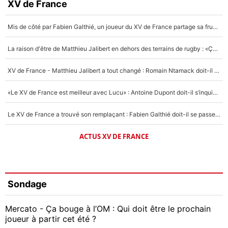
XV de France
Mis de côté par Fabien Galthié, un joueur du XV de France partage sa frustration : «ils ne me l’ont pas dit tout de suite»
La raison d'être de Matthieu Jalibert en dehors des terrains de rugby : «Ça m'atteint autant que si tu touches à un membre de ma famille»
XV de France - Matthieu Jalibert a tout changé : Romain Ntamack doit-il s’inquiéter pour sa place à un an de la Coupe du monde ?
«Le XV de France est meilleur avec Lucu» : Antoine Dupont doit-il s’inquiéter pour sa place ?
Le XV de France a trouvé son remplaçant : Fabien Galthié doit-il se passer d'Antoine Dupont ?
ACTUS XV DE FRANCE
Sondage
Mercato - Ça bouge à l’OM : Qui doit être le prochain
joueur à partir cet été ?