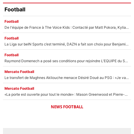
Football
Football
De l'équipe de France à The Voice Kids : Contacté par Matt Pokora, Kylian Mbappé a accepté de jouer un rôle inédit sur TF1 !
Football
La Liga sur beIN Sports c’est terminé, DAZN a fait son choix pour Benjamin Da Silva et Omar Da Fonseca !
Football
Raymond Domenech a posé ses conditions pour rejoindre L'EQUIPE du Soir : Il refuse de faire l'émission avec un autre chroniqueur !
Mercato Football
Le transfert de Maghnes Akliouche menace Désiré Doué au PSG : «Je valide à 200%»
Mercato Football
«La porte est ouverte pour tout le monde» : Mason Greenwood et Pierre-Emerick Aubameyang ont quitté l'OM, Amine Gouiri balance sur la suite du mercato et sur la réaction du vestiaire !
NEWS FOOTBALL