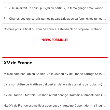
F1 : « Je lui ai fait un câlin, puis j’ai dû partir...», le témoignage émouvant de Max Verstappen sur sa fille
F1 : Charles Leclerc surpris par les paparazzis avec sa femme, les rumeurs étaient vraies !
Comme pour le final du Tour de France, Esteban Ocon propose un Grand Prix de Formule 1 à Paris : «Autour de l’Arc de Triomphe, ce serait génial» !
NEWS FORMULE1
XV de France
Mis de côté par Fabien Galthié, un joueur du XV de France partage sa frustration : «ils ne me l’ont pas dit tout de suite»
La raison d'être de Matthieu Jalibert en dehors des terrains de rugby : «Ça m'atteint autant que si tu touches à un membre de ma famille»
XV de France - Matthieu Jalibert a tout changé : Romain Ntamack doit-il s’inquiéter pour sa place à un an de la Coupe du monde ?
«Le XV de France est meilleur avec Lucu» : Antoine Dupont doit-il s’inquiéter pour sa place ?