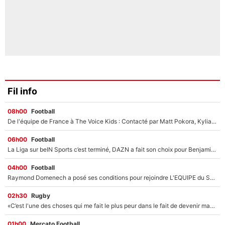
Fil info
08h00
Football
De l'équipe de France à The Voice Kids : Contacté par Matt Pokora, Kylian Mbappé a accepté de jouer un rôle inédit sur TF1 !
06h00
Football
La Liga sur beIN Sports c’est terminé, DAZN a fait son choix pour Benjamin Da Silva et Omar Da Fonseca !
04h00
Football
Raymond Domenech a posé ses conditions pour rejoindre L'EQUIPE du Soir : Il refuse de faire l'émission avec un autre chroniqueur !
02h30
Rugby
«C’est l'une des choses qui me fait le plus peur dans le fait de devenir maman» : En couple avec Antoine Dupont, Iris Mittenaere s'inquiète déjà pour ses futurs enfants !
01h00
Mercato Football