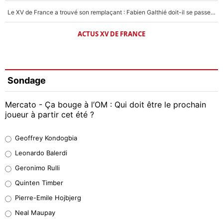
Le XV de France a trouvé son remplaçant : Fabien Galthié doit-il se passer d'Antoine Dupont ?
ACTUS XV DE FRANCE
Sondage
Mercato - Ça bouge à l’OM : Qui doit être le prochain
joueur à partir cet été ?
Geoffrey Kondogbia
Geoffrey Kondogbia
38%
Leonardo Balerdi
Leonardo Balerdi
Geronimo Rulli
32%
Quinten Timber
Geronimo Rulli
Pierre-Emile Hojbjerg
5%
Neal Maupay
Quinten Timber