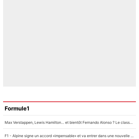
Formule1
Max Verstappen, Lewis Hamilton… et bientôt Fernando Alonso ? Le classement des pilotes les mieux payés en Formule 1 risque de changer !
F1 - Alpine signe un accord «impensable» et va entrer dans une nouvelle dimension : Grande nouvelle pour Pierre Gasly !