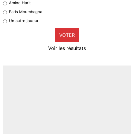
Amine Harit
1%
Faris Moumbagna
Pierre-Emile Hojbjerg
Un autre joueur
9%
VOTER
Neal Maupay
4%
Voir les résultats
Amine Harit
3%
Faris Moumbagna
4%
Un autre joueur
5%
1666 personnes ont participé aux votes.