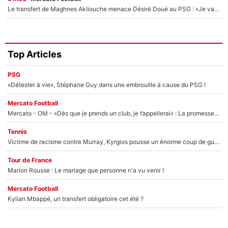
Le transfert de Maghnes Akliouche menace Désiré Doué au PSG : «Je valide à 200%»
Top Articles
PSG
«Détester à vie», Stéphane Guy dans une embrouille à cause du PSG !
Mercato Football
Mercato - OM - «Dès que je prends un club, je t’appellerai» : La promesse de Marcelino au moment de claquer la porte
Tennis
Victime de racisme contre Murray, Kyrgios pousse un énorme coup de gueule !
Tour de France
Marion Rousse : Le mariage que personne n'a vu venir !
Mercato Football
Kylian Mbappé, un transfert obligatoire cet été ?