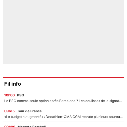
Fil info
10h00
PSG
Le PSG comme seule option après Barcelone ? Les coulisses de la signature historique de Lionel Messi sont révélées au grand jour !
09h15
Tour de France
«Le budget a augmenté» : Decathlon-CMA CGM recrute plusieurs coureurs pour offrir à Paul Seixas une équipe pour gagner le Tour de France 2027
09h00
Mercato Football