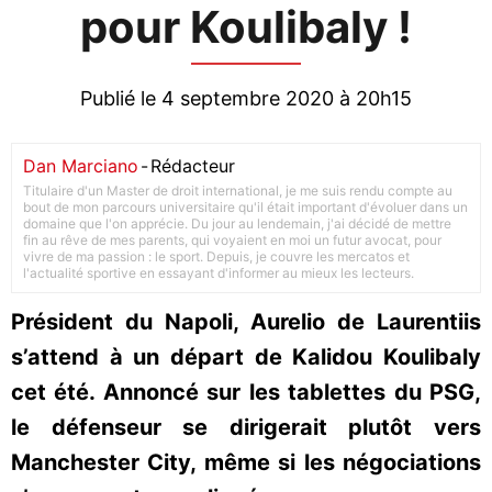
pour Koulibaly !
Publié le 4 septembre 2020 à 20h15
Dan Marciano
-
Rédacteur
Titulaire d'un Master de droit international, je me suis rendu compte au
bout de mon parcours universitaire qu'il était important d'évoluer dans un
domaine que l'on apprécie. Du jour au lendemain, j'ai décidé de mettre
fin au rêve de mes parents, qui voyaient en moi un futur avocat, pour
vivre de ma passion : le sport. Depuis, je couvre les mercatos et
l'actualité sportive en essayant d'informer au mieux les lecteurs.
Président du Napoli, Aurelio de Laurentiis
s’attend à un départ de Kalidou Koulibaly
cet été. Annoncé sur les tablettes du PSG,
le défenseur se dirigerait plutôt vers
Manchester City, même si les négociations