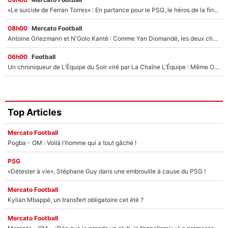
«Le suicide de Ferran Torres» : En partance pour le PSG, le héros de la finale de la Coupe du monde s'attire les foudres de la presse espagnole !
08h00
Mercato Football
Antoine Griezmann et N'Golo Kanté : Comme Yan Diomandé, les deux champions du monde ont refusé de signer au PSG !
06h00
Football
Un chroniqueur de L’Équipe du Soir viré par La Chaîne L’Équipe : Même Olivier Ménard n’avait pas pu empêcher son départ, «je l’ai appris sur Twitter, je l’ai vécu assez mal»
Top Articles
Mercato Football
Pogba - OM : Voilà l'homme qui a tout gâché !
PSG
«Détester à vie», Stéphane Guy dans une embrouille à cause du PSG !
Mercato Football
Kylian Mbappé, un transfert obligatoire cet été ?
Mercato Football