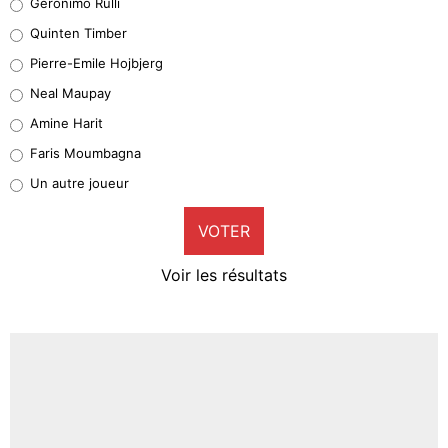
Geronimo Rulli
32%
Quinten Timber
Geronimo Rulli
Pierre-Emile Hojbjerg
5%
Neal Maupay
Quinten Timber
Amine Harit
1%
Faris Moumbagna
Pierre-Emile Hojbjerg
Un autre joueur
9%
VOTER
Neal Maupay
4%
Voir les résultats
Amine Harit
3%
Faris Moumbagna
4%
Un autre joueur
5%