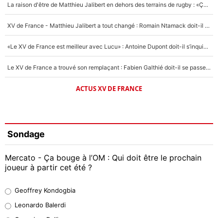
La raison d'être de Matthieu Jalibert en dehors des terrains de rugby : «Ça m'atteint autant que si tu touches à un membre de ma famille»
XV de France - Matthieu Jalibert a tout changé : Romain Ntamack doit-il s’inquiéter pour sa place à un an de la Coupe du monde ?
«Le XV de France est meilleur avec Lucu» : Antoine Dupont doit-il s’inquiéter pour sa place ?
Le XV de France a trouvé son remplaçant : Fabien Galthié doit-il se passer d'Antoine Dupont ?
ACTUS XV DE FRANCE
Sondage
Mercato - Ça bouge à l’OM : Qui doit être le prochain
joueur à partir cet été ?
Geoffrey Kondogbia
Geoffrey Kondogbia
38%
Leonardo Balerdi
Leonardo Balerdi