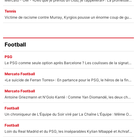
Mercato - OM - «Dès que je prends un club, je t’appellerai» : La promesse de Marcelino au moment de claquer la porte
Tennis
Victime de racisme contre Murray, Kyrgios pousse un énorme coup de gueule !
Football
PSG
Le PSG comme seule option après Barcelone ? Les coulisses de la signature historique de Lionel Messi sont révélées au grand jour !
Mercato Football
«Le suicide de Ferran Torres» : En partance pour le PSG, le héros de la finale de la Coupe du monde s'attire les foudres de la presse espagnole !
Mercato Football
Antoine Griezmann et N'Golo Kanté : Comme Yan Diomandé, les deux champions du monde ont refusé de signer au PSG !
Football
Un chroniqueur de L’Équipe du Soir viré par La Chaîne L’Équipe : Même Olivier Ménard n’avait pas pu empêcher son départ, «je l’ai appris sur Twitter, je l’ai vécu assez mal»
Football
Loin du Real Madrid et du PSG, les inséparables Kylian Mbappé et Achraf Hakimi changent d'équipe le temps d'une journée !