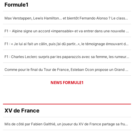
Formule1
Max Verstappen, Lewis Hamilton… et bientôt Fernando Alonso ? Le classement des pilotes les mieux payés en Formule 1 risque de changer !
F1 - Alpine signe un accord «impensable» et va entrer dans une nouvelle dimension : Grande nouvelle pour Pierre Gasly !
F1 : « Je lui ai fait un câlin, puis j’ai dû partir...», le témoignage émouvant de Max Verstappen sur sa fille
F1 : Charles Leclerc surpris par les paparazzis avec sa femme, les rumeurs étaient vraies !
Comme pour le final du Tour de France, Esteban Ocon propose un Grand Prix de Formule 1 à Paris : «Autour de l’Arc de Triomphe, ce serait génial» !
NEWS FORMULE1
XV de France
Mis de côté par Fabien Galthié, un joueur du XV de France partage sa frustration : «ils ne me l’ont pas dit tout de suite»