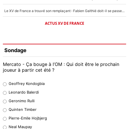
Le XV de France a trouvé son remplaçant : Fabien Galthié doit-il se passer d'Antoine Dupont ?
ACTUS XV DE FRANCE
Sondage
Mercato - Ça bouge à l’OM : Qui doit être le prochain
joueur à partir cet été ?
Geoffrey Kondogbia
Geoffrey Kondogbia
38%
Leonardo Balerdi
Leonardo Balerdi
Geronimo Rulli
32%
Quinten Timber
Geronimo Rulli
Pierre-Emile Hojbjerg
5%
Neal Maupay