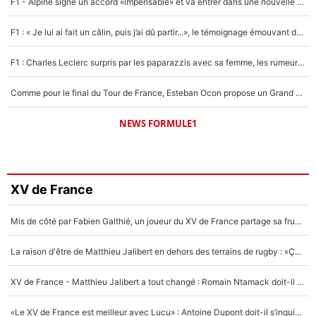
F1 - Alpine signe un accord «impensable» et va entrer dans une nouvelle dimension : Grande nouvelle pour Pierre Gasly !
F1 : « Je lui ai fait un câlin, puis j’ai dû partir...», le témoignage émouvant de Max Verstappen sur sa fille
F1 : Charles Leclerc surpris par les paparazzis avec sa femme, les rumeurs étaient vraies !
Comme pour le final du Tour de France, Esteban Ocon propose un Grand Prix de Formule 1 à Paris : «Autour de l’Arc de Triomphe, ce serait génial» !
NEWS FORMULE1
XV de France
Mis de côté par Fabien Galthié, un joueur du XV de France partage sa frustration : «ils ne me l’ont pas dit tout de suite»
La raison d'être de Matthieu Jalibert en dehors des terrains de rugby : «Ça m'atteint autant que si tu touches à un membre de ma famille»
XV de France - Matthieu Jalibert a tout changé : Romain Ntamack doit-il s’inquiéter pour sa place à un an de la Coupe du monde ?
«Le XV de France est meilleur avec Lucu» : Antoine Dupont doit-il s’inquiéter pour sa place ?