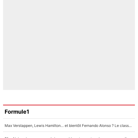
Formule1
Max Verstappen, Lewis Hamilton… et bientôt Fernando Alonso ? Le classement des pilotes les mieux payés en Formule 1 risque de changer !