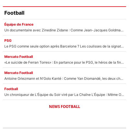
Football
Équipe de France
Un documentaire avec Zinedine Zidane : Comme Jean-Jacques Goldman et Mylène Farmer, le nouveau sélectionneur de l'équipe de France a recalé une journaliste très connue
PSG
Le PSG comme seule option après Barcelone ? Les coulisses de la signature historique de Lionel Messi sont révélées au grand jour !
Mercato Football
«Le suicide de Ferran Torres» : En partance pour le PSG, le héros de la finale de la Coupe du monde s'attire les foudres de la presse espagnole !
Mercato Football
Antoine Griezmann et N'Golo Kanté : Comme Yan Diomandé, les deux champions du monde ont refusé de signer au PSG !
Football
Un chroniqueur de L’Équipe du Soir viré par La Chaîne L’Équipe : Même Olivier Ménard n’avait pas pu empêcher son départ, «je l’ai appris sur Twitter, je l’ai vécu assez mal»
NEWS FOOTBALL