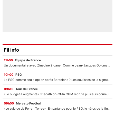
Fil info
11h00
Équipe de France
Un documentaire avec Zinedine Zidane : Comme Jean-Jacques Goldman et Mylène Farmer, le nouveau sélectionneur de l'équipe de France a recalé une journaliste très connue
10h00
PSG
Le PSG comme seule option après Barcelone ? Les coulisses de la signature historique de Lionel Messi sont révélées au grand jour !
09h15
Tour de France
«Le budget a augmenté» : Decathlon-CMA CGM recrute plusieurs coureurs pour offrir à Paul Seixas une équipe pour gagner le Tour de France 2027
09h00
Mercato Football
«Le suicide de Ferran Torres» : En partance pour le PSG, le héros de la finale de la Coupe du monde s'attire les foudres de la presse espagnole !