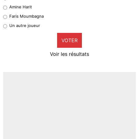
Quinten Timber
Amine Harit
1%
Faris Moumbagna
Pierre-Emile Hojbjerg
Un autre joueur
9%
VOTER
Neal Maupay
4%
Voir les résultats
Amine Harit
3%
Faris Moumbagna
4%
Un autre joueur
5%
1635 personnes ont participé aux votes.