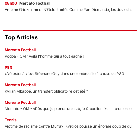
08h00
Mercato Football
Antoine Griezmann et N'Golo Kanté : Comme Yan Diomandé, les deux champions du monde ont refusé de signer au PSG !
Top Articles
Mercato Football
Pogba - OM : Voilà l'homme qui a tout gâché !
PSG
«Détester à vie», Stéphane Guy dans une embrouille à cause du PSG !
Mercato Football
Kylian Mbappé, un transfert obligatoire cet été ?
Mercato Football
Mercato - OM - «Dès que je prends un club, je t’appellerai» : La promesse de Marcelino au moment de claquer la porte
Tennis
Victime de racisme contre Murray, Kyrgios pousse un énorme coup de gueule !