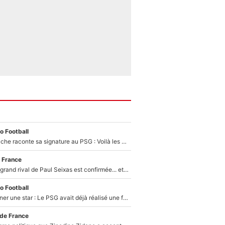
o Football
Maghnes Akliouche raconte sa signature au PSG : Voilà les coulisses de son transfert de rêve à 50M€
 France
La signature du grand rival de Paul Seixas est confirmée... et c'est une excellente nouvelle pour l'équipe Decathlon-CMA CGM !
o Football
250M€ pour signer une star : Le PSG avait déjà réalisé une folie sur le mercato bien avant Neymar !
 de France