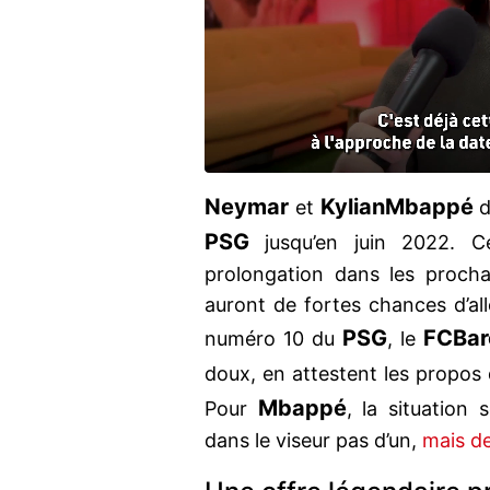
Neymar
Kylian
Mbappé
et
d
PSG
jusqu’en juin 2022. Ce
prolongation dans les procha
auront de fortes chances d’alle
PSG
FC
Bar
numéro 10 du
, le
doux, en attestent les propos
Mbappé
Pour
, la situation 
dans le viseur pas d’un,
mais d