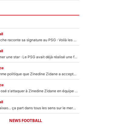
ll
Maghnes Akliouche raconte sa signature au PSG : Voilà les coulisses de son transfert de rêve à 50M€
ll
250M€ pour signer une star : Le PSG avait déjà réalisé une folie sur le mercato bien avant Neymar !
ce
Voilà le seul homme politique que Zinedine Zidane a accepté dans son entourage : «Je garde un très bon souvenir de lui»
ce
Franck Ribéry a osé s'attaquer à Zinedine Zidane en équipe de France : «Je n'aurais jamais fait ça»
ll
Medina, Rulli, Paixao... ça part dans tous les sens sur le mercato de l'OM : Frank McCourt va enfin récupérer l'argent qu'il attend ?
NEWS FOOTBALL