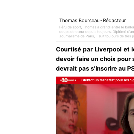
Thomas Bourseau
-
Rédacteur
Féru de sport, Thomas a grandi entre le ballo
coups de cœur depuis toujours. Diplômé d’un 
Journalisme de Paris, il suit toujours de très
Courtisé par Liverpool et 
devoir faire un choix pour
devrait pas s’inscrire au P