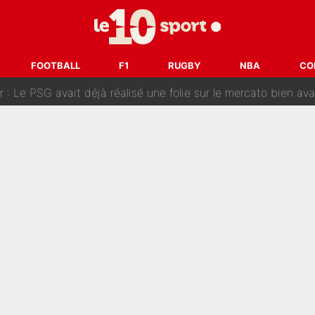
sa signature au PSG : Voilà les coulisses de son transfert 
e Paul Seixas est confirmée... et c'est une excellente nouvelle 
FOOTBALL
F1
RUGBY
NBA
CO
: Le PSG avait déjà réalisé une folie sur le mercato bien av
ue que Zinedine Zidane a accepté dans son entourage : «Je g
uer à Zinedine Zidane en équipe de France : «Je n'aurais jam