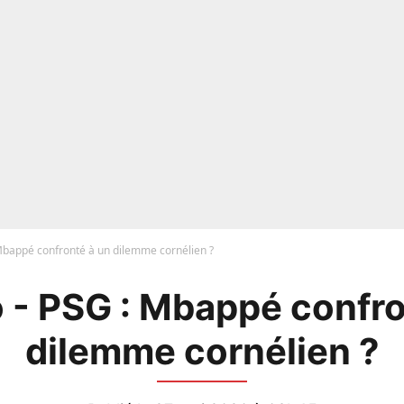
Mbappé confronté à un dilemme cornélien ?
 - PSG : Mbappé confro
dilemme cornélien ?