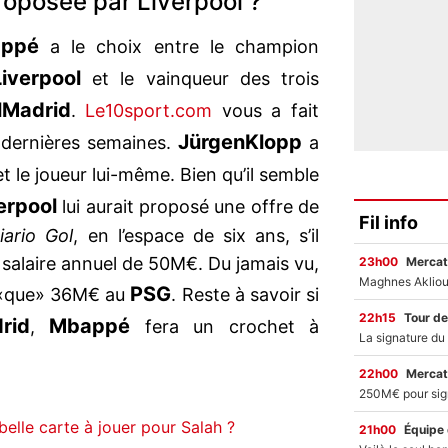
roposée par Liverpool ?
ppé
a le choix entre le champion
Liverpool
et le vainqueur des trois
l
Madrid
.
Le10sport.com
vous a fait
Jürgen
Klopp
dernières semaines.
a
t le joueur lui-même. Bien qu’il semble
erpool
lui aurait proposé une offre de
Fil info
iario Gol
, en l’espace de six ans, s’il
un salaire annuel de 50M€. Du jamais vu,
23h00
Mercat
PSG
«que» 36M€ au
. Reste à savoir si
22h15
Tour de
rid
Mbappé
,
fera un crochet à
22h00
Mercat
elle carte à jouer pour Salah ?
21h00
Équipe