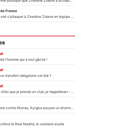
Voilà le seul homme politique que Zinedine Zidane a accepté dans son entourage : «Je garde un très bon souvenir de lui»
 de France
Franck Ribéry a osé s'attaquer à Zinedine Zidane en équipe de France : «Je n'aurais jamais fait ça»
es
ll
ilà l'homme qui a tout gâché !
ll
n transfert obligatoire cet été ?
ll
Mercato - OM - «Dès que je prends un club, je t’appellerai» : La promesse de Marcelino au moment de claquer la porte
Victime de racisme contre Murray, Kyrgios pousse un énorme coup de gueule !
hève le Real Madrid, le vestiaire exulte