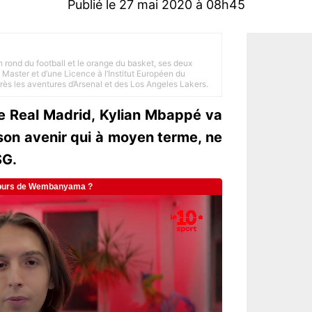
Publié le 27 mai 2020 à 08h45
n rond du football et le orange du basket, ses deux
Master et d’une Licence à l’Institut Européen du
 près les aventures d’Arsenal et des Los Angeles Lakers.
le Real Madrid, Kylian Mbappé va
 son avenir qui à moyen terme, ne
SG.