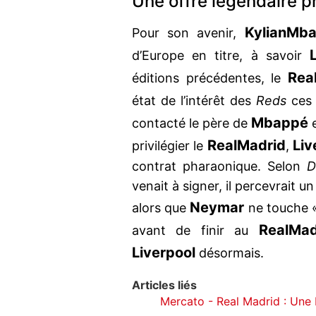
Une offre légendaire p
Kylian
Mba
Pour son avenir,
d’Europe en titre, à savoir
Rea
éditions précédentes, le
état de l’intérêt des
Reds
ces 
Mbappé
contacté le père de
e
Real
Madrid
Liv
privilégier le
,
contrat pharaonique. Selon
D
venait à signer, il percevrait 
Neymar
alors que
ne touche 
Real
Mad
avant de finir au
Liverpool
désormais.
Articles liés
Mercato - Real Madrid : Une b