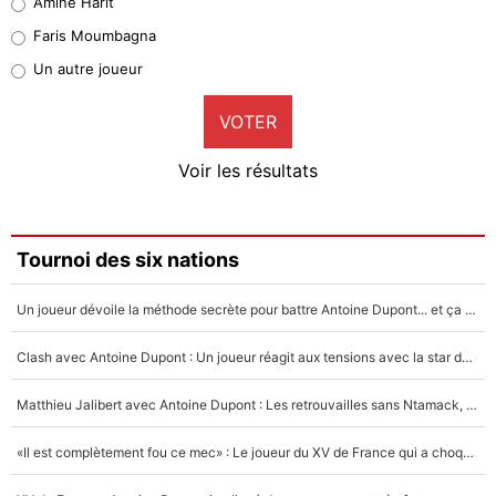
Amine Harit
1%
Faris Moumbagna
Pierre-Emile Hojbjerg
Un autre joueur
8%
VOTER
Neal Maupay
4%
Voir les résultats
Amine Harit
3%
Faris Moumbagna
Tournoi des six nations
4%
Un joueur dévoile la méthode secrète pour battre Antoine Dupont... et ça marche !
Un autre joueur
5%
Clash avec Antoine Dupont : Un joueur réagit aux tensions avec la star du XV de France !
1765 personnes ont participé aux votes.
Matthieu Jalibert avec Antoine Dupont : Les retrouvailles sans Ntamack, «il y a eu des discussions»
«Il est complètement fou ce mec» : Le joueur du XV de France qui a choqué Matthieu Jalibert !