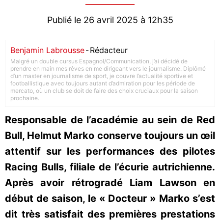
Publié le 26 avril 2025 à 12h35
Benjamin Labrousse
-
Rédacteur
Malgré un double cursus Espagnol/Communication, j’ai décidé de
prendre en main mes rêves en me dirigeant vers le journalisme. Diplômé
d’un master en journalisme de sport, je couvre l’actualité sportive et
footballistique avec toujours autant d’admiration pour les période de
mercato, où un club se doit de faire des choix cruciaux pour la saison
prochaine.
Responsable de l’académie au sein de Red
Bull, Helmut Marko conserve toujours un œil
attentif sur les performances des pilotes
Racing Bulls, filiale de l’écurie autrichienne.
Après avoir rétrogradé Liam Lawson en
début de saison, le « Docteur » Marko s’est
dit très satisfait des premières prestations