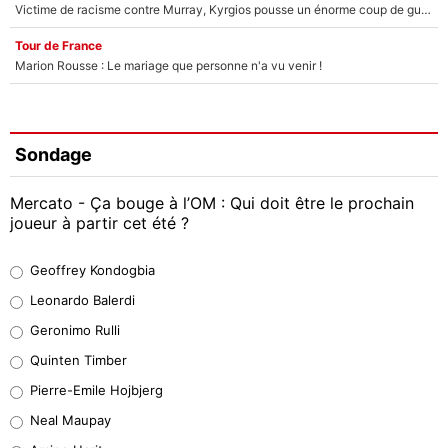
Victime de racisme contre Murray, Kyrgios pousse un énorme coup de gueule !
Tour de France
Marion Rousse : Le mariage que personne n'a vu venir !
Sondage
Mercato - Ça bouge à l’OM : Qui doit être le prochain
joueur à partir cet été ?
Geoffrey Kondogbia
Geoffrey Kondogbia
37%
Leonardo Balerdi
Leonardo Balerdi
Geronimo Rulli
32%
Quinten Timber
Geronimo Rulli
Pierre-Emile Hojbjerg
5%
Neal Maupay
Quinten Timber