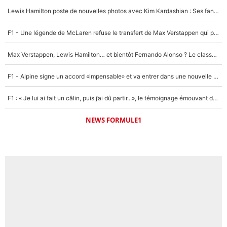
Lewis Hamilton poste de nouvelles photos avec Kim Kardashian : Ses fans le voient déjà redevenir champion du monde de F1 grâce à elle !
F1 - Une légende de McLaren refuse le transfert de Max Verstappen qui pourrait «faire des vagues» et plomber l'ambiance dans l'équipe
Max Verstappen, Lewis Hamilton… et bientôt Fernando Alonso ? Le classement des pilotes les mieux payés en Formule 1 risque de changer !
F1 - Alpine signe un accord «impensable» et va entrer dans une nouvelle dimension : Grande nouvelle pour Pierre Gasly !
F1 : « Je lui ai fait un câlin, puis j’ai dû partir...», le témoignage émouvant de Max Verstappen sur sa fille
NEWS FORMULE1