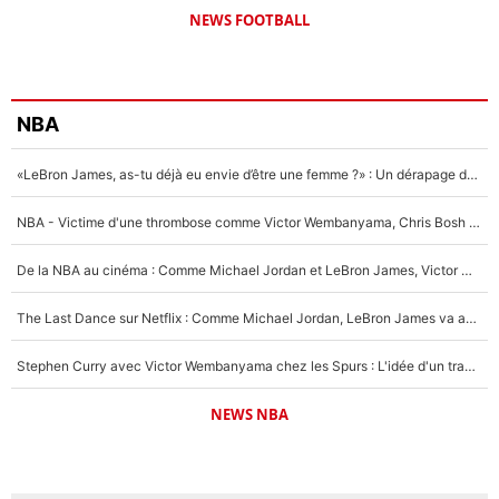
NEWS FOOTBALL
NBA
«LeBron James, as-tu déjà eu envie d’être une femme ?» : Un dérapage de Donald Trump sur la superstar de la NBA refait surface
NBA - Victime d'une thrombose comme Victor Wembanyama, Chris Bosh prévient le Français des risques sur sa santé : «J’ai failli mourir sur le coup et j’ai été ramené à la vie»
De la NBA au cinéma : Comme Michael Jordan et LeBron James, Victor Wembanyama rêve d'une carrière d'acteur !
The Last Dance sur Netflix : Comme Michael Jordan, LeBron James va avoir le droit à sa série !
Stephen Curry avec Victor Wembanyama chez les Spurs : L'idée d'un trade historique est lancée en NBA !
NEWS NBA