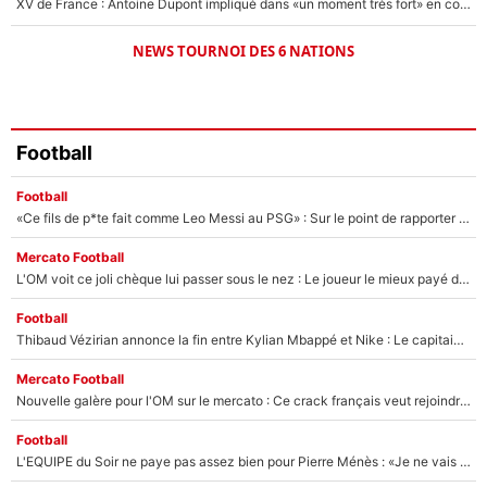
XV de France : Antoine Dupont impliqué dans «un moment très fort» en coulisses
NEWS TOURNOI DES 6 NATIONS
Football
Football
«Ce fils de p*te fait comme Leo Messi au PSG» : Sur le point de rapporter gros à l'OM, Facundo Medina raconte son clash avec des supporters !
Mercato Football
L'OM voit ce joli chèque lui passer sous le nez : Le joueur le mieux payé du club refuse de partir, son transfert est annulé à la dernière minute !
Football
Thibaud Vézirian annonce la fin entre Kylian Mbappé et Nike : Le capitaine de l'équipe de France lui répond sur Instagram !
Mercato Football
Nouvelle galère pour l'OM sur le mercato : Ce crack français veut rejoindre le PSG, il a déjà donné son accord pour signer à Paris !
Football
L'EQUIPE du Soir ne paye pas assez bien pour Pierre Ménès : «Je ne vais pas m’user la santé pour gagner 200 ou 300€»