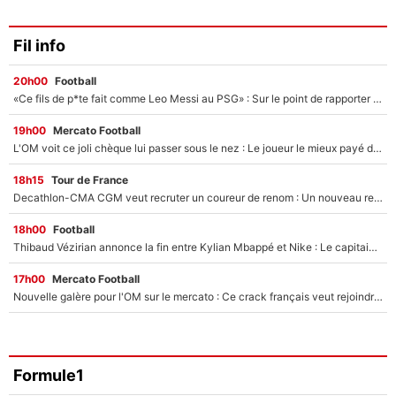
Fil info
20h00
Football
«Ce fils de p*te fait comme Leo Messi au PSG» : Sur le point de rapporter gros à l'OM, Facundo Medina raconte son clash avec des supporters !
19h00
Mercato Football
L'OM voit ce joli chèque lui passer sous le nez : Le joueur le mieux payé du club refuse de partir, son transfert est annulé à la dernière minute !
18h15
Tour de France
Decathlon-CMA CGM veut recruter un coureur de renom : Un nouveau renfort important arrive pour Paul Seixas ?
18h00
Football
Thibaud Vézirian annonce la fin entre Kylian Mbappé et Nike : Le capitaine de l'équipe de France lui répond sur Instagram !
17h00
Mercato Football
Nouvelle galère pour l'OM sur le mercato : Ce crack français veut rejoindre le PSG, il a déjà donné son accord pour signer à Paris !
Formule1