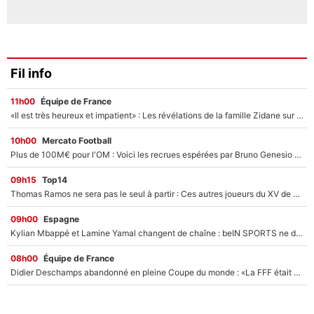
Fil info
11h00
Équipe de France
«Il est très heureux et impatient» : Les révélations de la famille Zidane sur sa prise de pouvoir en équipe de France !
10h00
Mercato Football
Plus de 100M€ pour l'OM : Voici les recrues espérées par Bruno Genesio et Grégory Lorenzi après l’opération dégraissage
09h15
Top14
Thomas Ramos ne sera pas le seul à partir : Ces autres joueurs du XV de France pourraient aussi quitter le Stade Toulousain, un club de Top 14 est déjà sur les rangs
09h00
Espagne
Kylian Mbappé et Lamine Yamal changent de chaîne : beIN SPORTS ne digère pas cette décision historique et prédit un fiasco pour la Liga
08h00
Équipe de France
Didier Deschamps abandonné en pleine Coupe du monde : «La FFF était déjà passée à Zinedine Zidane»