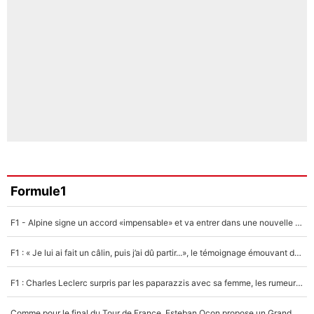
Formule1
F1 - Alpine signe un accord «impensable» et va entrer dans une nouvelle dimension : Grande nouvelle pour Pierre Gasly !
F1 : « Je lui ai fait un câlin, puis j’ai dû partir...», le témoignage émouvant de Max Verstappen sur sa fille
F1 : Charles Leclerc surpris par les paparazzis avec sa femme, les rumeurs étaient vraies !
Comme pour le final du Tour de France, Esteban Ocon propose un Grand Prix de Formule 1 à Paris : «Autour de l’Arc de Triomphe, ce serait génial» !