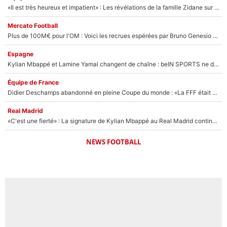
«Il est très heureux et impatient» : Les révélations de la famille Zidane sur sa prise de pouvoir en équipe de France !
Mercato Football
Plus de 100M€ pour l'OM : Voici les recrues espérées par Bruno Genesio et Grégory Lorenzi après l’opération dégraissage
Espagne
Kylian Mbappé et Lamine Yamal changent de chaîne : beIN SPORTS ne digère pas cette décision historique et prédit un fiasco pour la Liga
Équipe de France
Didier Deschamps abandonné en pleine Coupe du monde : «La FFF était déjà passée à Zinedine Zidane»
Real Madrid
«C'est une fierté» : La signature de Kylian Mbappé au Real Madrid continue de régaler l'Espagne
NEWS FOOTBALL