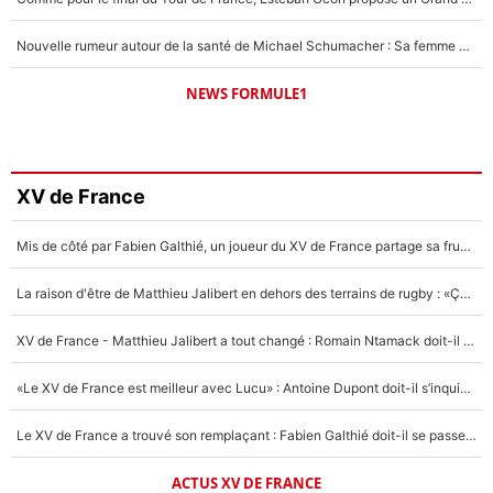
Nouvelle rumeur autour de la santé de Michael Schumacher : Sa femme Corinna sort du silence
NEWS FORMULE1
XV de France
Mis de côté par Fabien Galthié, un joueur du XV de France partage sa frustration : «ils ne me l’ont pas dit tout de suite»
La raison d'être de Matthieu Jalibert en dehors des terrains de rugby : «Ça m'atteint autant que si tu touches à un membre de ma famille»
XV de France - Matthieu Jalibert a tout changé : Romain Ntamack doit-il s’inquiéter pour sa place à un an de la Coupe du monde ?
«Le XV de France est meilleur avec Lucu» : Antoine Dupont doit-il s’inquiéter pour sa place ?
Le XV de France a trouvé son remplaçant : Fabien Galthié doit-il se passer d'Antoine Dupont ?
ACTUS XV DE FRANCE