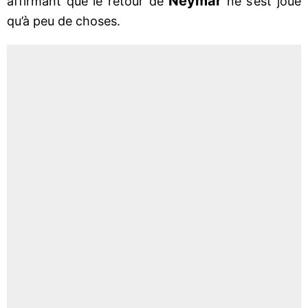
Neymar
affirmant que le retour de
ne s’est joué
qu’à peu de choses.