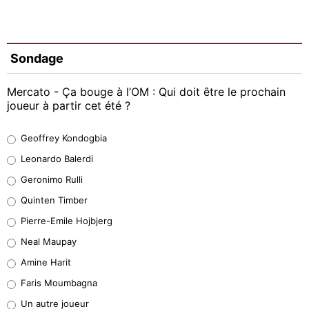
Sondage
Mercato - Ça bouge à l’OM : Qui doit être le prochain
joueur à partir cet été ?
Geoffrey Kondogbia
Geoffrey Kondogbia
38%
Leonardo Balerdi
Leonardo Balerdi
Geronimo Rulli
32%
Quinten Timber
Geronimo Rulli
Pierre-Emile Hojbjerg
5%
Neal Maupay
Quinten Timber
Amine Harit
1%
Faris Moumbagna
Pierre-Emile Hojbjerg
Un autre joueur