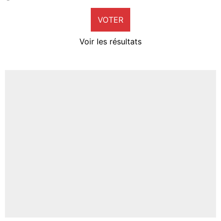
9%
VOTER
Neal Maupay
4%
Voir les résultats
Amine Harit
3%
Faris Moumbagna
4%
Un autre joueur
5%
1568 personnes ont participé aux votes.