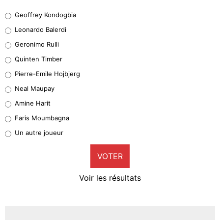
Geoffrey Kondogbia
Geoffrey Kondogbia
38%
Leonardo Balerdi
Leonardo Balerdi
Geronimo Rulli
32%
Quinten Timber
Geronimo Rulli
Pierre-Emile Hojbjerg
5%
Neal Maupay
Quinten Timber
Amine Harit
1%
Faris Moumbagna
Pierre-Emile Hojbjerg
Un autre joueur
9%
VOTER
Neal Maupay
4%
Voir les résultats
Amine Harit
3%
Faris Moumbagna