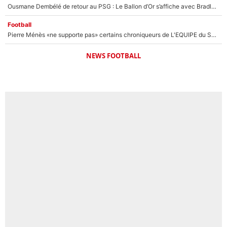
Ousmane Dembélé de retour au PSG : Le Ballon d’Or s’affiche avec Bradley Barcola en plein cœur du feuilleton sur son départ !
Football
Pierre Ménès «ne supporte pas» certains chroniqueurs de L'EQUIPE du Soir : Ils vont tous partir !
NEWS FOOTBALL