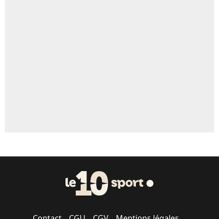
4%
Un autre joueur
5%
1706 personnes ont participé aux votes.
Contact
CGU
CGV
Mentions légales