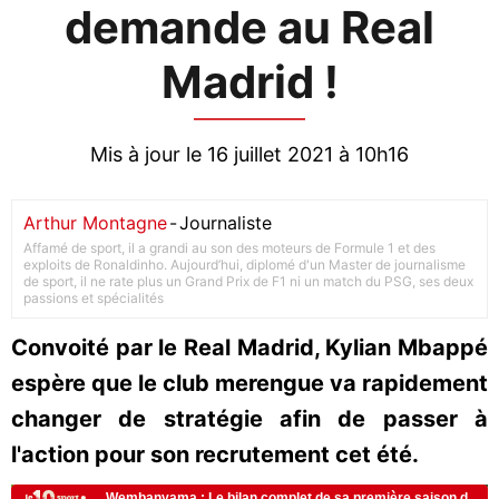
demande au Real
Madrid !
Mis à jour le 16 juillet 2021 à 10h16
Arthur Montagne
-
Journaliste
Affamé de sport, il a grandi au son des moteurs de Formule 1 et des
exploits de Ronaldinho. Aujourd’hui, diplomé d'un Master de journalisme
de sport, il ne rate plus un Grand Prix de F1 ni un match du PSG, ses deux
passions et spécialités
Convoité par le Real Madrid, Kylian Mbappé
espère que le club merengue va rapidement
changer de stratégie afin de passer à
l'action pour son recrutement cet été.