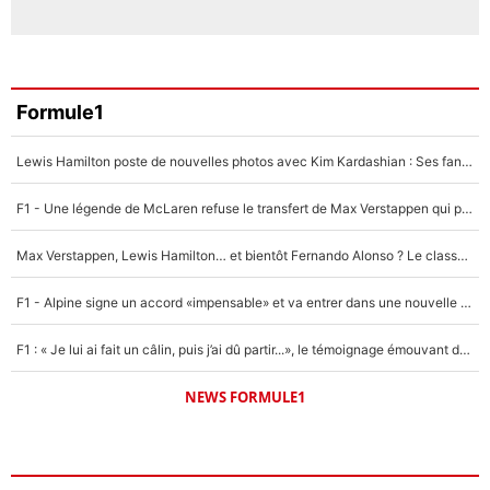
Formule1
Lewis Hamilton poste de nouvelles photos avec Kim Kardashian : Ses fans le voient déjà redevenir champion du monde de F1 grâce à elle !
F1 - Une légende de McLaren refuse le transfert de Max Verstappen qui pourrait «faire des vagues» et plomber l'ambiance dans l'équipe
Max Verstappen, Lewis Hamilton… et bientôt Fernando Alonso ? Le classement des pilotes les mieux payés en Formule 1 risque de changer !
F1 - Alpine signe un accord «impensable» et va entrer dans une nouvelle dimension : Grande nouvelle pour Pierre Gasly !
F1 : « Je lui ai fait un câlin, puis j’ai dû partir...», le témoignage émouvant de Max Verstappen sur sa fille
NEWS FORMULE1