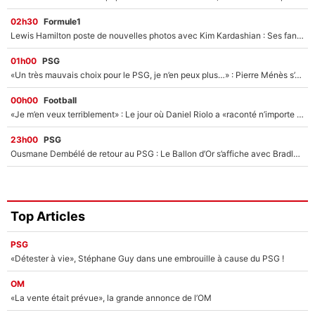
02h30
Formule1
Lewis Hamilton poste de nouvelles photos avec Kim Kardashian : Ses fans le voient déjà redevenir champion du monde de F1 grâce à elle !
01h00
PSG
«Un très mauvais choix pour le PSG, je n’en peux plus…» : Pierre Ménès s’est complètement trompé avec Luis Enrique et ces déclarations le prouvent !
00h00
Football
«Je m’en veux terriblement» : Le jour où Daniel Riolo a «raconté n’importe quoi» dans l'After Foot !
23h00
PSG
Ousmane Dembélé de retour au PSG : Le Ballon d’Or s’affiche avec Bradley Barcola en plein cœur du feuilleton sur son départ !
Top Articles
PSG
«Détester à vie», Stéphane Guy dans une embrouille à cause du PSG !
OM
«La vente était prévue», la grande annonce de l’OM