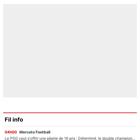
Fil info
04h00
Mercato Football
Le PSG veut s'offrir une pépite de 16 ans : Déterminé, le double champion d'Europe en titre est prêt à lâcher 40M€ pour celui que l'on compare déjà à Vinicius Jr !