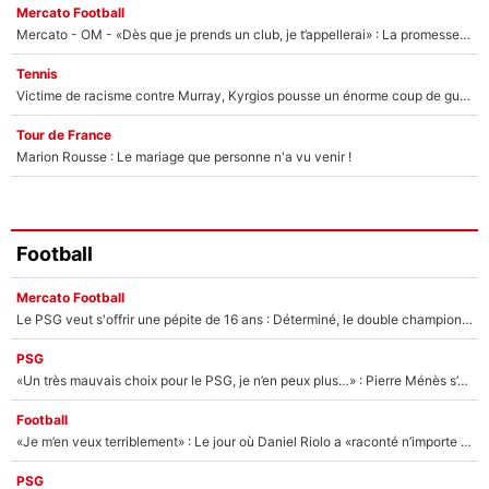
Mercato Football
Mercato - OM - «Dès que je prends un club, je t’appellerai» : La promesse de Marcelino au moment de claquer la porte
Tennis
Victime de racisme contre Murray, Kyrgios pousse un énorme coup de gueule !
Tour de France
Marion Rousse : Le mariage que personne n'a vu venir !
Football
Mercato Football
Le PSG veut s'offrir une pépite de 16 ans : Déterminé, le double champion d'Europe en titre est prêt à lâcher 40M€ pour celui que l'on compare déjà à Vinicius Jr !
PSG
«Un très mauvais choix pour le PSG, je n’en peux plus…» : Pierre Ménès s’est complètement trompé avec Luis Enrique et ces déclarations le prouvent !
Football
«Je m’en veux terriblement» : Le jour où Daniel Riolo a «raconté n’importe quoi» dans l'After Foot !
PSG