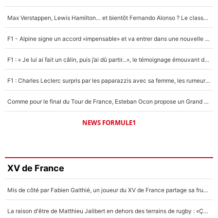
Max Verstappen, Lewis Hamilton… et bientôt Fernando Alonso ? Le classement des pilotes les mieux payés en Formule 1 risque de changer !
F1 - Alpine signe un accord «impensable» et va entrer dans une nouvelle dimension : Grande nouvelle pour Pierre Gasly !
F1 : « Je lui ai fait un câlin, puis j’ai dû partir...», le témoignage émouvant de Max Verstappen sur sa fille
F1 : Charles Leclerc surpris par les paparazzis avec sa femme, les rumeurs étaient vraies !
Comme pour le final du Tour de France, Esteban Ocon propose un Grand Prix de Formule 1 à Paris : «Autour de l’Arc de Triomphe, ce serait génial» !
NEWS FORMULE1
XV de France
Mis de côté par Fabien Galthié, un joueur du XV de France partage sa frustration : «ils ne me l’ont pas dit tout de suite»
La raison d'être de Matthieu Jalibert en dehors des terrains de rugby : «Ça m'atteint autant que si tu touches à un membre de ma famille»