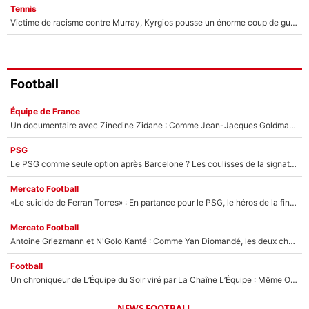
Tennis
Victime de racisme contre Murray, Kyrgios pousse un énorme coup de gueule !
Football
Équipe de France
Un documentaire avec Zinedine Zidane : Comme Jean-Jacques Goldman et Mylène Farmer, le nouveau sélectionneur de l'équipe de France a recalé une journaliste très connue
PSG
Le PSG comme seule option après Barcelone ? Les coulisses de la signature historique de Lionel Messi sont révélées au grand jour !
Mercato Football
«Le suicide de Ferran Torres» : En partance pour le PSG, le héros de la finale de la Coupe du monde s'attire les foudres de la presse espagnole !
Mercato Football
Antoine Griezmann et N'Golo Kanté : Comme Yan Diomandé, les deux champions du monde ont refusé de signer au PSG !
Football
Un chroniqueur de L’Équipe du Soir viré par La Chaîne L’Équipe : Même Olivier Ménard n’avait pas pu empêcher son départ, «je l’ai appris sur Twitter, je l’ai vécu assez mal»
NEWS FOOTBALL