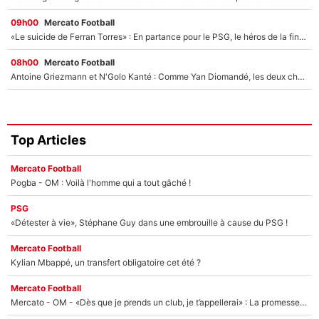
09h00
Mercato Football
«Le suicide de Ferran Torres» : En partance pour le PSG, le héros de la finale de la Coupe du monde s'attire les foudres de la presse espagnole !
08h00
Mercato Football
Antoine Griezmann et N'Golo Kanté : Comme Yan Diomandé, les deux champions du monde ont refusé de signer au PSG !
Top Articles
Mercato Football
Pogba - OM : Voilà l'homme qui a tout gâché !
PSG
«Détester à vie», Stéphane Guy dans une embrouille à cause du PSG !
Mercato Football
Kylian Mbappé, un transfert obligatoire cet été ?
Mercato Football
Mercato - OM - «Dès que je prends un club, je t’appellerai» : La promesse de Marcelino au moment de claquer la porte