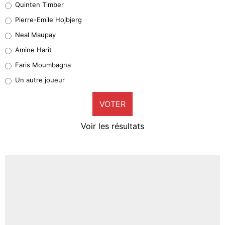
Quinten Timber
Geronimo Rulli
Pierre-Emile Hojbjerg
5%
Neal Maupay
Quinten Timber
Amine Harit
1%
Faris Moumbagna
Pierre-Emile Hojbjerg
Un autre joueur
9%
VOTER
Neal Maupay
4%
Voir les résultats
Amine Harit
3%
Faris Moumbagna
4%
Un autre joueur
5%