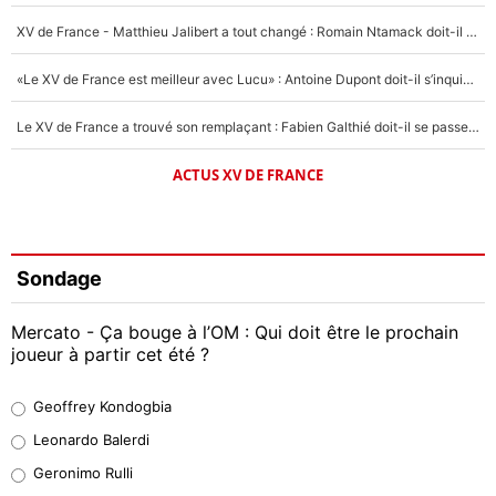
XV de France - Matthieu Jalibert a tout changé : Romain Ntamack doit-il s’inquiéter pour sa place à un an de la Coupe du monde ?
«Le XV de France est meilleur avec Lucu» : Antoine Dupont doit-il s’inquiéter pour sa place ?
Le XV de France a trouvé son remplaçant : Fabien Galthié doit-il se passer d'Antoine Dupont ?
ACTUS XV DE FRANCE
Sondage
Mercato - Ça bouge à l’OM : Qui doit être le prochain
joueur à partir cet été ?
Geoffrey Kondogbia
Geoffrey Kondogbia
38%
Leonardo Balerdi
Leonardo Balerdi
Geronimo Rulli
32%