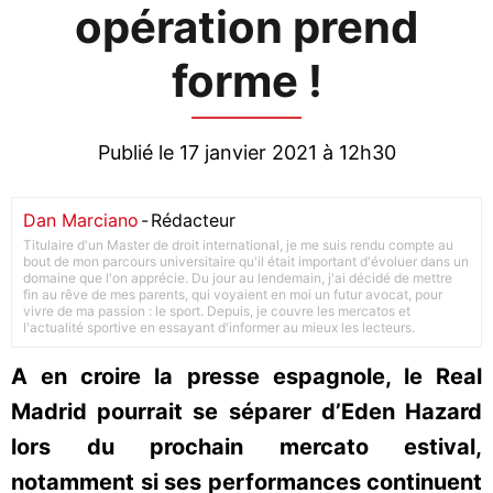
opération prend
forme !
Publié le 17 janvier 2021 à 12h30
Dan Marciano
-
Rédacteur
Titulaire d'un Master de droit international, je me suis rendu compte au
bout de mon parcours universitaire qu'il était important d'évoluer dans un
domaine que l'on apprécie. Du jour au lendemain, j'ai décidé de mettre
fin au rêve de mes parents, qui voyaient en moi un futur avocat, pour
vivre de ma passion : le sport. Depuis, je couvre les mercatos et
l'actualité sportive en essayant d'informer au mieux les lecteurs.
A en croire la presse espagnole, le Real
Madrid pourrait se séparer d’Eden Hazard
lors du prochain mercato estival,
notamment si ses performances continuent