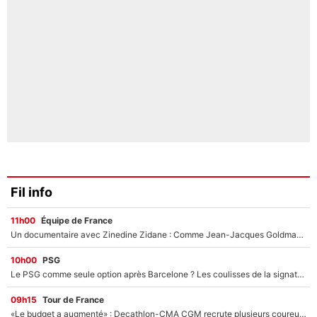
Fil info
11h00
Équipe de France
Un documentaire avec Zinedine Zidane : Comme Jean-Jacques Goldman et Mylène Farmer, le nouveau sélectionneur de l'équipe de France a recalé une journaliste très connue
10h00
PSG
Le PSG comme seule option après Barcelone ? Les coulisses de la signature historique de Lionel Messi sont révélées au grand jour !
09h15
Tour de France
«Le budget a augmenté» : Decathlon-CMA CGM recrute plusieurs coureurs pour offrir à Paul Seixas une équipe pour gagner le Tour de France 2027