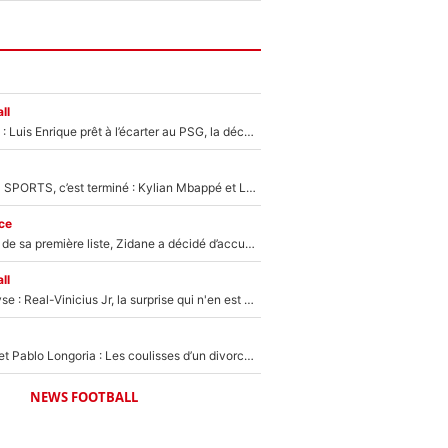
ll
Bradley Barcola : Luis Enrique prêt à l’écarter au PSG, la décision qui va accélérer son transfert à Liverpool ?
La Liga sur beIN SPORTS, c’est terminé : Kylian Mbappé et Lamine Yamal changent de chaîne, «le moment était venu d'ouvrir un nouveau chapitre»
ce
Avant l’annonce de sa première liste, Zidane a décidé d’accueillir une nouvelle tête en équipe de France
ll
Mercato - Analyse : Real-Vinicius Jr, la surprise qui n'en est pas une...
Frank McCourt et Pablo Longoria : Les coulisses d’un divorce coûteux qui ruine l’OM à petit feu…
NEWS FOOTBALL