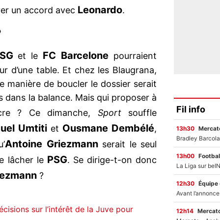
Leonardo
uver un accord avec
.
?
SG
FC Barcelone
et le
pourraient
r d’une table. Et chez les Blaugrana,
e manière de boucler le dossier serait
rs dans la balance. Mais qui proposer à
Fil info
cre ? Ce dimanche,
Sport
souffle
uel Umtiti
Ousmane Dembélé
et
,
13h30
Mercato
Antoine Griezmann
u’
serait le seul
13h00
Footbal
PSG
re lâcher le
. Se dirige-t-on donc
iezmann
?
12h30
Équipe
cisions sur l’intérêt de la Juve pour
12h14
Mercato