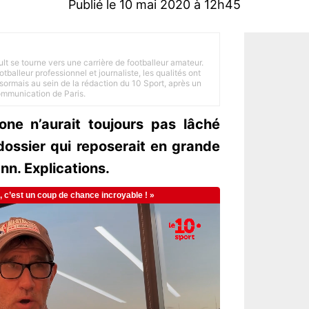
Publié le 10 mai 2020 à 12h45
ult se tourne vers une carrière de footballeur amateur.
balleur professionnel et journaliste, les qualités ont
ésormais au sein de la rédaction du 10 Sport, après un
Communication de Paris.
one n’aurait toujours pas lâché
dossier qui reposerait en grande
nn. Explications.