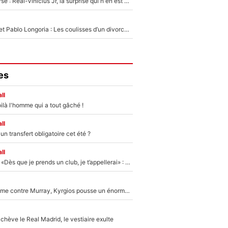
Mercato - Analyse : Real-Vinicius Jr, la surprise qui n'en est pas une...
Frank McCourt et Pablo Longoria : Les coulisses d’un divorce coûteux qui ruine l’OM à petit feu…
es
ll
ilà l'homme qui a tout gâché !
ll
n transfert obligatoire cet été ?
ll
Mercato - OM - «Dès que je prends un club, je t’appellerai» : La promesse de Marcelino au moment de claquer la porte
Victime de racisme contre Murray, Kyrgios pousse un énorme coup de gueule !
hève le Real Madrid, le vestiaire exulte