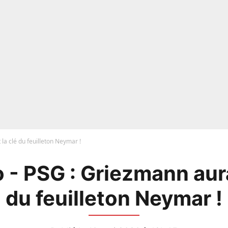
la clé du feuilleton Neymar !
 - PSG : Griezmann aurai
du feuilleton Neymar !