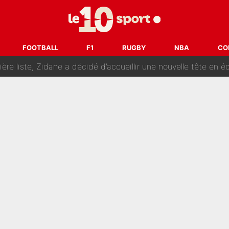
ue prêt à l’écarter au PSG, la décision qui va accélérer son tr
erminé : Kylian Mbappé et Lamine Yamal changent de chaîne, «le moment é
FOOTBALL
F1
RUGBY
NBA
CO
ère liste, Zidane a décidé d’accueillir une nouvelle tête en 
cius Jr, la surprise qui n'en est pas une...
oria : Les coulisses d’un divorce coûteux qui ruine l’OM à p