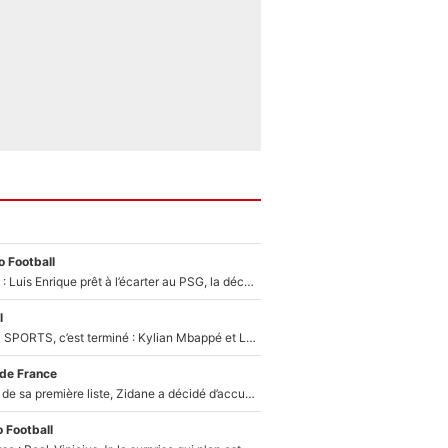
 Football
Bradley Barcola : Luis Enrique prêt à l’écarter au PSG, la décision qui va accélérer son transfert à Liverpool ?
l
La Liga sur beIN SPORTS, c’est terminé : Kylian Mbappé et Lamine Yamal changent de chaîne, «le moment était venu d'ouvrir un nouveau chapitre»
 de France
Avant l’annonce de sa première liste, Zidane a décidé d’accueillir une nouvelle tête en équipe de France
 Football