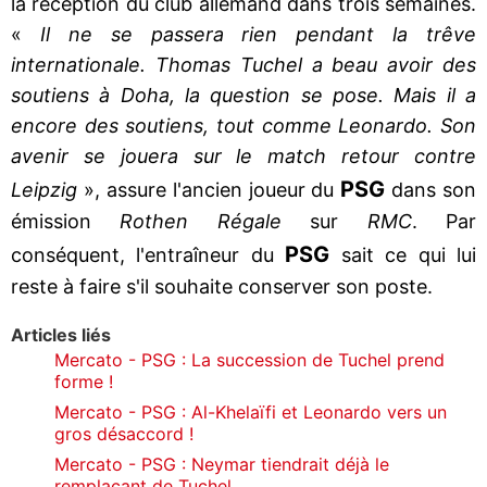
la réception du club allemand dans trois semaines.
«
Il ne se passera rien pendant la trêve
internationale. Thomas Tuchel a beau avoir des
soutiens à Doha, la question se pose. Mais il a
encore des soutiens, tout comme Leonardo. Son
avenir se jouera sur le match retour contre
PSG
Leipzig
», assure l'ancien joueur du
dans son
émission
Rothen Régale
sur
RMC
. Par
PSG
conséquent, l'entraîneur du
sait ce qui lui
reste à faire s'il souhaite conserver son poste.
Articles liés
Mercato - PSG : La succession de Tuchel prend
forme !
Mercato - PSG : Al-Khelaïfi et Leonardo vers un
gros désaccord !
Mercato - PSG : Neymar tiendrait déjà le
remplaçant de Tuchel...