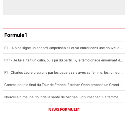
Formule1
F1 - Alpine signe un accord «impensable» et va entrer dans une nouvelle dimension : Grande nouvelle pour Pierre Gasly !
F1 : « Je lui ai fait un câlin, puis j’ai dû partir...», le témoignage émouvant de Max Verstappen sur sa fille
F1 : Charles Leclerc surpris par les paparazzis avec sa femme, les rumeurs étaient vraies !
Comme pour le final du Tour de France, Esteban Ocon propose un Grand Prix de Formule 1 à Paris : «Autour de l’Arc de Triomphe, ce serait génial» !
Nouvelle rumeur autour de la santé de Michael Schumacher : Sa femme Corinna sort du silence
NEWS FORMULE1