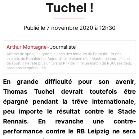
Tuchel !
Publié le 7 novembre 2020 à 12h30
Arthur Montagne
-
Journaliste
Affamé de sport, il a grandi au son des moteurs de Formule 1 et des
exploits de Ronaldinho. Aujourd’hui, diplomé d'un Master de journalisme
de sport, il ne rate plus un Grand Prix de F1 ni un match du PSG, ses deux
passions et spécialités
En grande difficulté pour son avenir,
Thomas Tuchel devrait toutefois être
épargné pendant la trêve internationale,
peu importe le résultat contre le Stade
Rennais. En revanche une contre-
performance contre le RB Leipzig ne sera