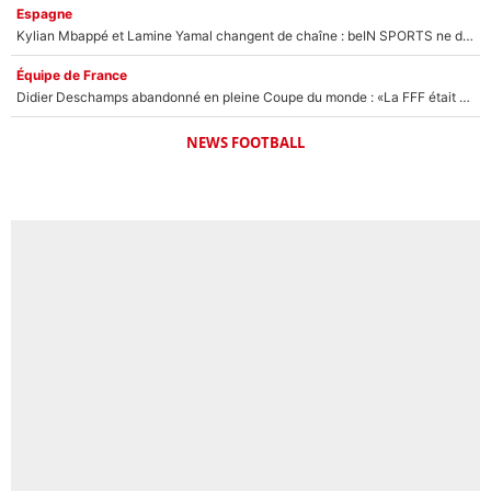
Espagne
Kylian Mbappé et Lamine Yamal changent de chaîne : beIN SPORTS ne digère pas cette décision historique et prédit un fiasco pour la Liga
Équipe de France
Didier Deschamps abandonné en pleine Coupe du monde : «La FFF était déjà passée à Zinedine Zidane»
NEWS FOOTBALL