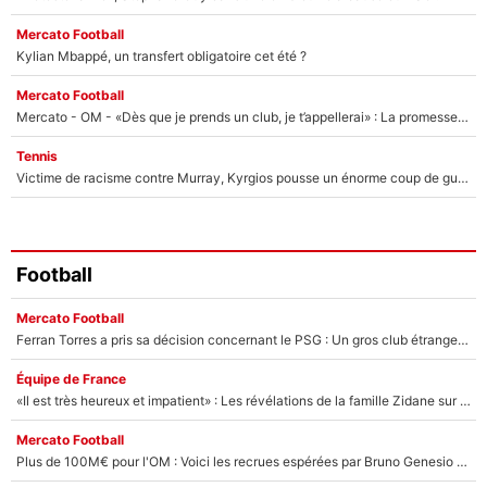
Mercato Football
Kylian Mbappé, un transfert obligatoire cet été ?
Mercato Football
Mercato - OM - «Dès que je prends un club, je t’appellerai» : La promesse de Marcelino au moment de claquer la porte
Tennis
Victime de racisme contre Murray, Kyrgios pousse un énorme coup de gueule !
Football
Mercato Football
Ferran Torres a pris sa décision concernant le PSG : Un gros club étranger prêt à relancer le feuilleton pour la signature du champion du monde 2026 !
Équipe de France
«Il est très heureux et impatient» : Les révélations de la famille Zidane sur sa prise de pouvoir en équipe de France !
Mercato Football
Plus de 100M€ pour l'OM : Voici les recrues espérées par Bruno Genesio et Grégory Lorenzi après l’opération dégraissage