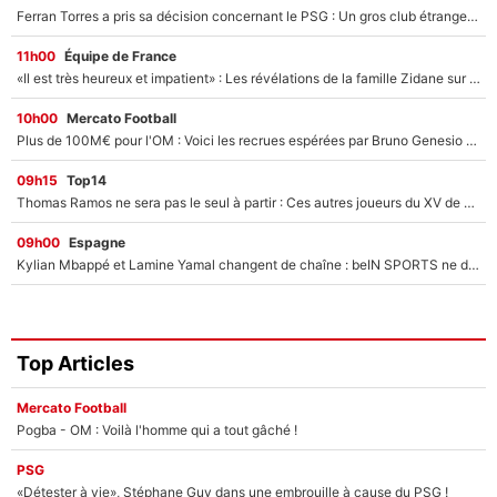
Ferran Torres a pris sa décision concernant le PSG : Un gros club étranger prêt à relancer le feuilleton pour la signature du champion du monde 2026 !
11h00
Équipe de France
«Il est très heureux et impatient» : Les révélations de la famille Zidane sur sa prise de pouvoir en équipe de France !
10h00
Mercato Football
Plus de 100M€ pour l'OM : Voici les recrues espérées par Bruno Genesio et Grégory Lorenzi après l’opération dégraissage
09h15
Top14
Thomas Ramos ne sera pas le seul à partir : Ces autres joueurs du XV de France pourraient aussi quitter le Stade Toulousain, un club de Top 14 est déjà sur les rangs
09h00
Espagne
Kylian Mbappé et Lamine Yamal changent de chaîne : beIN SPORTS ne digère pas cette décision historique et prédit un fiasco pour la Liga
Top Articles
Mercato Football
Pogba - OM : Voilà l'homme qui a tout gâché !
PSG
«Détester à vie», Stéphane Guy dans une embrouille à cause du PSG !