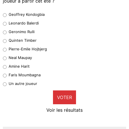
joueur à partir cet été ?
Geoffrey Kondogbia
Geoffrey Kondogbia
38%
Leonardo Balerdi
Leonardo Balerdi
Geronimo Rulli
32%
Quinten Timber
Geronimo Rulli
Pierre-Emile Hojbjerg
5%
Neal Maupay
Quinten Timber
Amine Harit
1%
Faris Moumbagna
Pierre-Emile Hojbjerg
Un autre joueur
9%
VOTER
Neal Maupay
4%
Voir les résultats
Amine Harit
3%