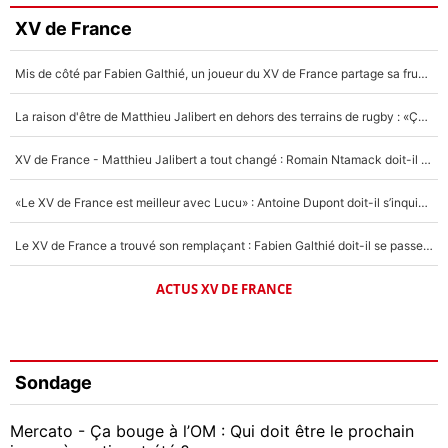
XV de France
Mis de côté par Fabien Galthié, un joueur du XV de France partage sa frustration : «ils ne me l’ont pas dit tout de suite»
La raison d'être de Matthieu Jalibert en dehors des terrains de rugby : «Ça m'atteint autant que si tu touches à un membre de ma famille»
XV de France - Matthieu Jalibert a tout changé : Romain Ntamack doit-il s’inquiéter pour sa place à un an de la Coupe du monde ?
«Le XV de France est meilleur avec Lucu» : Antoine Dupont doit-il s’inquiéter pour sa place ?
Le XV de France a trouvé son remplaçant : Fabien Galthié doit-il se passer d'Antoine Dupont ?
ACTUS XV DE FRANCE
Sondage
Mercato - Ça bouge à l’OM : Qui doit être le prochain