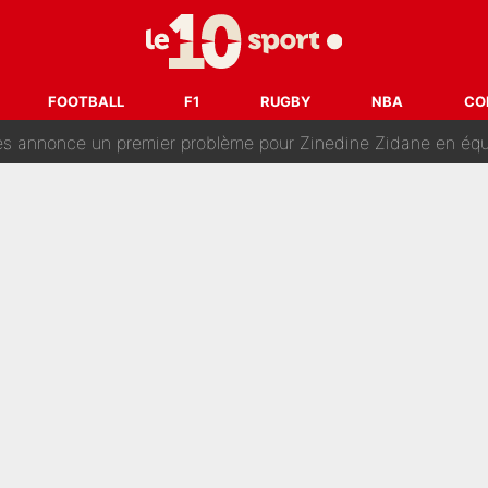
é en pleine Coupe du monde : «La FFF était déjà passée à
gnature de Kylian Mbappé au Real Madrid continue de régaler 
FOOTBALL
F1
RUGBY
NBA
CO
ès annonce un premier problème pour Zinedine Zidane en éq
 «impensable» et va entrer dans une nouvelle dimension : Gra
L'OM fait une offre pour recruter un ancien joueur du PSG... et