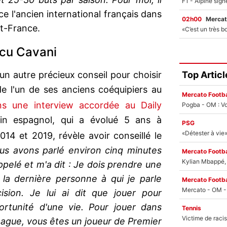
ce l'ancien international français dans
02h00
Mercat
t-France.
ncu Cavani
Top Articl
un autre précieux conseil pour choisir
de l'un de ses anciens coéquipiers au
Mercato Footba
s une interview accordée au Daily
Pogba - OM : Vo
rain espagnol, qui a évolué 5 ans à
PSG
14 et 2019, révèle avoir conseillé le
s avons parlé environ cinq minutes
Mercato Footba
Kylian Mbappé, u
 appelé et m'a dit : Je dois prendre une
 la dernière personne à qui je parle
Mercato Footba
sion. Je lui ai dit que jouer pour
ortunité d'une vie. Pour jouer dans
Tennis
eague, vous êtes un joueur de Premier