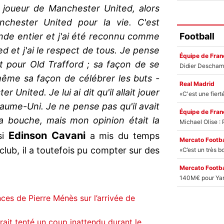
 joueur de Manchester United, alors
chester United pour la vie. C'est
Football
onde entier et j'ai été reconnu comme
 et j'ai le respect de tous. Je pense
Équipe de Fran
t pour Old Trafford ; sa façon de se
même sa façon de célébrer les buts -
Real Madrid
 United. Je lui ai dit qu'il allait jouer
aume-Uni. Je ne pense pas qu'il avait
Équipe de Fran
a bouche, mais mon opinion était la
Edinson Cavani
si
a mis du temps
Mercato Footba
lub, il a toutefois pu compter sur des
Mercato Footba
ces de Pierre Ménès sur l’arrivée de
ait tenté un coup inattendu durant le