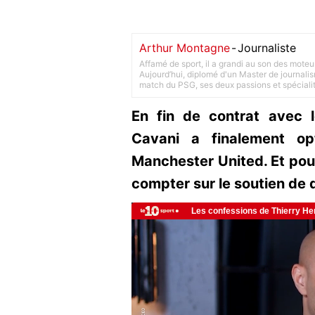
Arthur Montagne
-
Journaliste
Affamé de sport, il a grandi au son des moteu
Aujourd’hui, diplomé d'un Master de journalism
match du PSG, ses deux passions et spéciali
En fin de contrat avec l
Cavani a finalement op
Manchester United. Et pour
compter sur le soutien de 