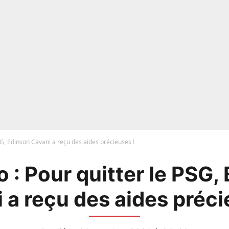
SG, Edinson Cavani a reçu des aides précieuses !
 : Pour quitter le PSG,
 a reçu des aides préci