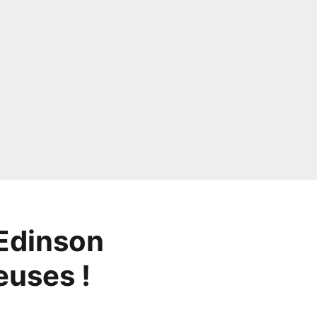
 Edinson
euses !