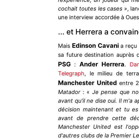
cochait toutes les cases
», lan
une interview accordée à Oues
... et Herrera a convai
Edinson Cavani
Mais
a reçu 
sa future destination auprès 
PSG
Ander Herrera
:
.
Dan
Telegraph
, le milieu de ter
Manchester United
entre 20
Matador
: «
Je pense que nou
avant qu'il ne dise oui. Il m'a
décision maintenant et tu es
avant de prendre cette déci
Manchester United est l'opp
d'autres clubs de la Premier L