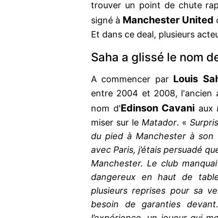
trouver un point de chute r
Manchester United
signé à
Et dans ce deal, plusieurs acte
Saha a glissé le nom d
Louis Sa
A commencer par
entre 2004 et 2008, l'ancien at
Edinson Cavani
nom d'
aux
miser sur le
Matador
. «
Surpris
du pied à Manchester à son su
avec Paris, j’étais persuadé qu
Manchester. Le club manquai
dangereux en haut de table
plusieurs reprises pour sa 
besoin de garanties devan
l’expérience, un joueur qui me