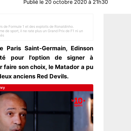
Publié le 20 octobre 2020 à 21h30
rs de Formule 1 et des exploits de Ronaldinho.
e de sport, il ne rate plus un Grand Prix de F1 ni un
tés
e Paris Saint-Germain, Edinson
té pour l'option de signer à
 faire son choix, le Matador a pu
deux anciens Red Devils.