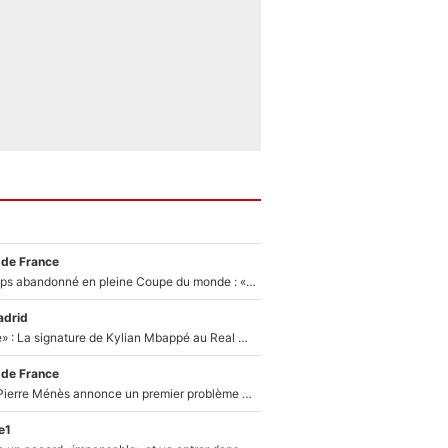
 de France
Didier Deschamps abandonné en pleine Coupe du monde : «La FFF était déjà passée à Zinedine Zidane»
adrid
«C'est une fierté» : La signature de Kylian Mbappé au Real Madrid continue de régaler l'Espagne
 de France
Michael Olise : Pierre Ménès annonce un premier problème pour Zinedine Zidane en équipe de France
e1