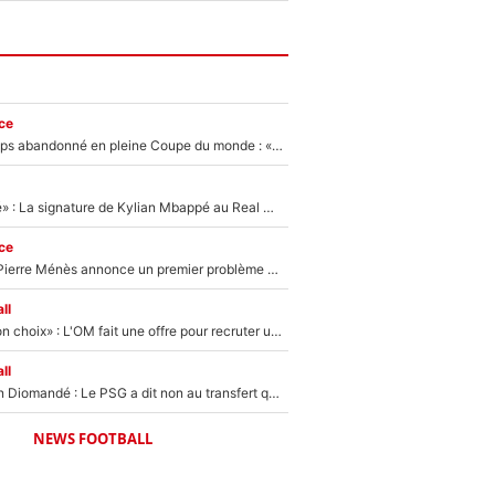
ce
Didier Deschamps abandonné en pleine Coupe du monde : «La FFF était déjà passée à Zinedine Zidane»
«C'est une fierté» : La signature de Kylian Mbappé au Real Madrid continue de régaler l'Espagne
ce
Michael Olise : Pierre Ménès annonce un premier problème pour Zinedine Zidane en équipe de France
ll
«C’est un très bon choix» : L'OM fait une offre pour recruter un ancien joueur du PSG... et c'est validé dans l'After Foot !
ll
140M€ pour Yan Diomandé : Le PSG a dit non au transfert qui bat tous les records sur le mercato
NEWS FOOTBALL