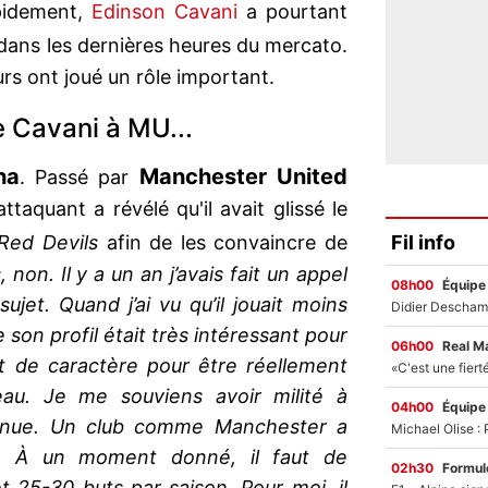
apidement,
Edinson Cavani
a pourtant
dans les dernières heures du mercato.
urs ont joué un rôle important.
e Cavani à MU...
ha
Manchester United
. Passé par
taquant a révélé qu'il avait glissé le
Fil info
Red Devils
afin de les convaincre de
, non. Il y a un an j’avais fait un appel
08h00
Équipe
jet. Quand j’ai vu qu’il jouait moins
e son profil était très intéressant pour
06h00
Real M
t de caractère pour être réellement
au. Je me souviens avoir milité à
04h00
Équipe
venue. Un club comme Manchester a
t. À un moment donné, il faut de
02h30
Formul
t 25-30 buts par saison. Pour moi, il