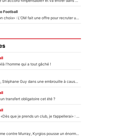
F1 - Alpine signe un accord «impensable» et va entrer dans une nouvelle dimension : Grande nouvelle pour Pierre Gasly !
o Football
«C’est un très bon choix» : L'OM fait une offre pour recruter un ancien joueur du PSG... et c'est validé dans l'After Foot !
es
ll
ilà l'homme qui a tout gâché !
«Détester à vie», Stéphane Guy dans une embrouille à cause du PSG !
ll
n transfert obligatoire cet été ?
ll
Mercato - OM - «Dès que je prends un club, je t’appellerai» : La promesse de Marcelino au moment de claquer la porte
Victime de racisme contre Murray, Kyrgios pousse un énorme coup de gueule !