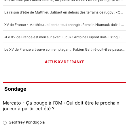
La raison d'être de Matthieu Jalibert en dehors des terrains de rugby : «Ça m'atteint autant que si tu touches à un membre de ma famille»
XV de France - Matthieu Jalibert a tout changé : Romain Ntamack doit-il s’inquiéter pour sa place à un an de la Coupe du monde ?
«Le XV de France est meilleur avec Lucu» : Antoine Dupont doit-il s’inquiéter pour sa place ?
Le XV de France a trouvé son remplaçant : Fabien Galthié doit-il se passer d'Antoine Dupont ?
ACTUS XV DE FRANCE
Sondage
Mercato - Ça bouge à l’OM : Qui doit être le prochain
joueur à partir cet été ?
Geoffrey Kondogbia
Geoffrey Kondogbia
38%