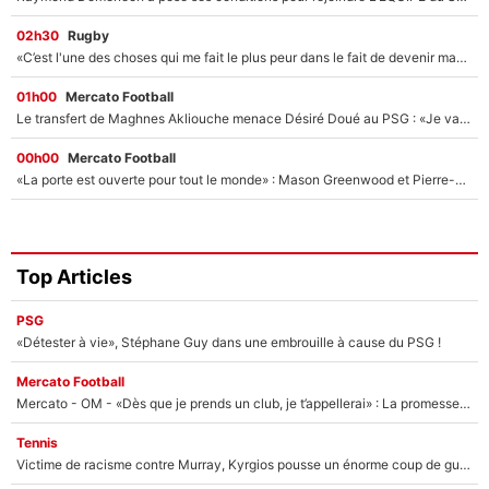
02h30
Rugby
«C’est l'une des choses qui me fait le plus peur dans le fait de devenir maman» : En couple avec Antoine Dupont, Iris Mittenaere s'inquiète déjà pour ses futurs enfants !
01h00
Mercato Football
Le transfert de Maghnes Akliouche menace Désiré Doué au PSG : «Je valide à 200%»
00h00
Mercato Football
«La porte est ouverte pour tout le monde» : Mason Greenwood et Pierre-Emerick Aubameyang ont quitté l'OM, Amine Gouiri balance sur la suite du mercato et sur la réaction du vestiaire !
Top Articles
PSG
«Détester à vie», Stéphane Guy dans une embrouille à cause du PSG !
Mercato Football
Mercato - OM - «Dès que je prends un club, je t’appellerai» : La promesse de Marcelino au moment de claquer la porte
Tennis
Victime de racisme contre Murray, Kyrgios pousse un énorme coup de gueule !