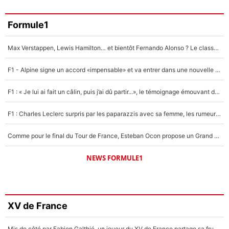
Formule1
Max Verstappen, Lewis Hamilton… et bientôt Fernando Alonso ? Le classement des pilotes les mieux payés en Formule 1 risque de changer !
F1 - Alpine signe un accord «impensable» et va entrer dans une nouvelle dimension : Grande nouvelle pour Pierre Gasly !
F1 : « Je lui ai fait un câlin, puis j’ai dû partir...», le témoignage émouvant de Max Verstappen sur sa fille
F1 : Charles Leclerc surpris par les paparazzis avec sa femme, les rumeurs étaient vraies !
Comme pour le final du Tour de France, Esteban Ocon propose un Grand Prix de Formule 1 à Paris : «Autour de l’Arc de Triomphe, ce serait génial» !
NEWS FORMULE1
XV de France
Mis de côté par Fabien Galthié, un joueur du XV de France partage sa frustration : «ils ne me l’ont pas dit tout de suite»