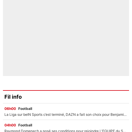
Fil info
06h00
Football
La Liga sur beIN Sports c’est terminé, DAZN a fait son choix pour Benjamin Da Silva et Omar Da Fonseca !
04h00
Football
Raymond Domenech a posé ses conditions pour rejoindre L'EQUIPE du Soir : Il refuse de faire l'émission avec un autre chroniqueur !