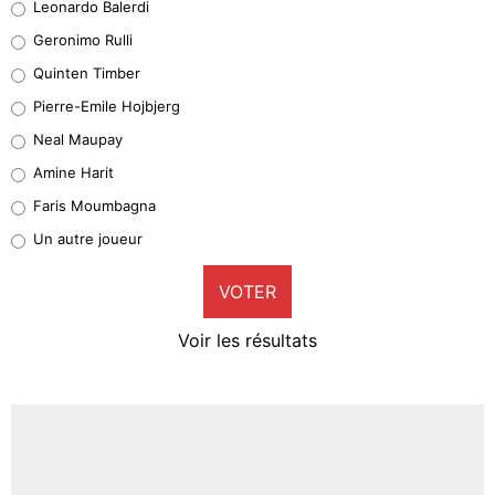
Leonardo Balerdi
Leonardo Balerdi
Geronimo Rulli
32%
Quinten Timber
Geronimo Rulli
Pierre-Emile Hojbjerg
5%
Neal Maupay
Quinten Timber
Amine Harit
1%
Faris Moumbagna
Pierre-Emile Hojbjerg
Un autre joueur
9%
VOTER
Neal Maupay
4%
Voir les résultats
Amine Harit
3%
Faris Moumbagna
4%
Un autre joueur