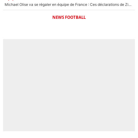
Michael Olise va se régaler en équipe de France : Ces déclarations de Zinedine Zidane qui prouvent qu'il va tout miser sur la star du Bayern Munich !
NEWS FOOTBALL