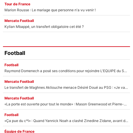
Tour de France
Marion Rousse : Le mariage que personne n'a vu venir !
Mercato Football
Kylian Mbappé, un transfert obligatoire cet été ?
Football
Football
Raymond Domenech a posé ses conditions pour rejoindre L'EQUIPE du Soir : Il refuse de faire l'émission avec un autre chroniqueur !
Mercato Football
Le transfert de Maghnes Akliouche menace Désiré Doué au PSG : «Je valide à 200%»
Mercato Football
«La porte est ouverte pour tout le monde» : Mason Greenwood et Pierre-Emerick Aubameyang ont quitté l'OM, Amine Gouiri balance sur la suite du mercato et sur la réaction du vestiaire !
Football
«Ça pue du c*l» : Quand Yannick Noah a clashé Zinedine Zidane, avant de se faire recadrer par le nouveau sélectionneur de l'équipe de France !
Équipe de France