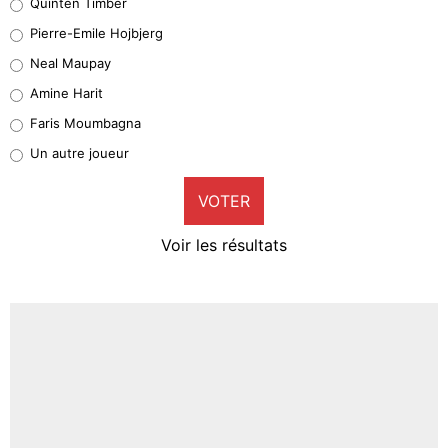
Quinten Timber
Geronimo Rulli
Pierre-Emile Hojbjerg
5%
Neal Maupay
Quinten Timber
Amine Harit
1%
Faris Moumbagna
Pierre-Emile Hojbjerg
Un autre joueur
9%
VOTER
Neal Maupay
4%
Voir les résultats
Amine Harit
3%
Faris Moumbagna
4%
Un autre joueur
5%
1670 personnes ont participé aux votes.