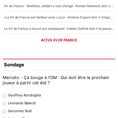
XV de France - Matthieu Jalibert a tout changé : Romain Ntamack doit-il s’inquiéter pour sa place à un an de la Coupe du monde ?
«Le XV de France est meilleur avec Lucu» : Antoine Dupont doit-il s’inquiéter pour sa place ?
Le XV de France a trouvé son remplaçant : Fabien Galthié doit-il se passer d'Antoine Dupont ?
ACTUS XV DE FRANCE
Sondage
Mercato - Ça bouge à l’OM : Qui doit être le prochain
joueur à partir cet été ?
Geoffrey Kondogbia
Geoffrey Kondogbia
38%
Leonardo Balerdi
Leonardo Balerdi
Geronimo Rulli
32%