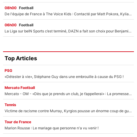
08h00
Football
De l'équipe de France à The Voice Kids : Contacté par Matt Pokora, Kylian Mbappé a accepté de jouer un rôle inédit sur TF1 !
06h00
Football
La Liga sur beIN Sports c’est terminé, DAZN a fait son choix pour Benjamin Da Silva et Omar Da Fonseca !
Top Articles
PSG
«Détester à vie», Stéphane Guy dans une embrouille à cause du PSG !
Mercato Football
Mercato - OM - «Dès que je prends un club, je t’appellerai» : La promesse de Marcelino au moment de claquer la porte
Tennis
Victime de racisme contre Murray, Kyrgios pousse un énorme coup de gueule !
Tour de France
Marion Rousse : Le mariage que personne n'a vu venir !