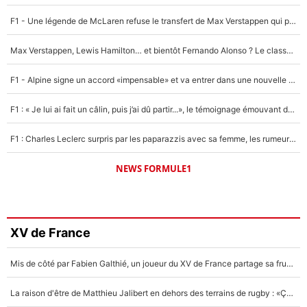
F1 - Une légende de McLaren refuse le transfert de Max Verstappen qui pourrait «faire des vagues» et plomber l'ambiance dans l'équipe
Max Verstappen, Lewis Hamilton… et bientôt Fernando Alonso ? Le classement des pilotes les mieux payés en Formule 1 risque de changer !
F1 - Alpine signe un accord «impensable» et va entrer dans une nouvelle dimension : Grande nouvelle pour Pierre Gasly !
F1 : « Je lui ai fait un câlin, puis j’ai dû partir...», le témoignage émouvant de Max Verstappen sur sa fille
F1 : Charles Leclerc surpris par les paparazzis avec sa femme, les rumeurs étaient vraies !
NEWS FORMULE1
XV de France
Mis de côté par Fabien Galthié, un joueur du XV de France partage sa frustration : «ils ne me l’ont pas dit tout de suite»
La raison d'être de Matthieu Jalibert en dehors des terrains de rugby : «Ça m'atteint autant que si tu touches à un membre de ma famille»