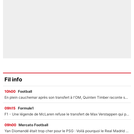
Fil info
10h00
Football
En plein cauchemar après son transfert à l'OM, Quinten Timber raconte ses doutes après sa signature à Marseille
09h15
Formule1
F1 - Une légende de McLaren refuse le transfert de Max Verstappen qui pourrait «faire des vagues» et plomber l'ambiance dans l'équipe
09h00
Mercato Football
Yan Diomandé était trop cher pour le PSG : Voilà pourquoi le Real Madrid a accepté de payer la somme record de 140M€ pour boucler son transfert !