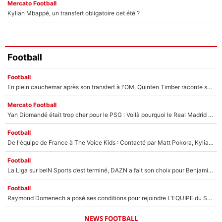
Mercato Football
Kylian Mbappé, un transfert obligatoire cet été ?
Football
Football
En plein cauchemar après son transfert à l'OM, Quinten Timber raconte ses doutes après sa signature à Marseille
Mercato Football
Yan Diomandé était trop cher pour le PSG : Voilà pourquoi le Real Madrid a accepté de payer la somme record de 140M€ pour boucler son transfert !
Football
De l'équipe de France à The Voice Kids : Contacté par Matt Pokora, Kylian Mbappé a accepté de jouer un rôle inédit sur TF1 !
Football
La Liga sur beIN Sports c’est terminé, DAZN a fait son choix pour Benjamin Da Silva et Omar Da Fonseca !
Football
Raymond Domenech a posé ses conditions pour rejoindre L'EQUIPE du Soir : Il refuse de faire l'émission avec un autre chroniqueur !
NEWS FOOTBALL