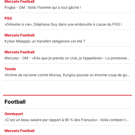
Mercato Football
Pogba - OM : Voilà l'homme qui a tout gâché !
PSG
«Détester à vie», Stéphane Guy dans une embrouille à cause du PSG !
Mercato Football
Kylian Mbappé, un transfert obligatoire cet été ?
Mercato Football
Mercato - OM - «Dès que je prends un club, je t’appellerai» : La promesse de Marcelino au moment de claquer la porte
Tennis
Victime de racisme contre Murray, Kyrgios pousse un énorme coup de gueule !
Football
Omnisport
«C'est un beau salaire par rapport à 90 % des Français» : Voilà combien touchait Nelson Monfort sur France Télévisions avant de rejoindre CNews
Mercato Football