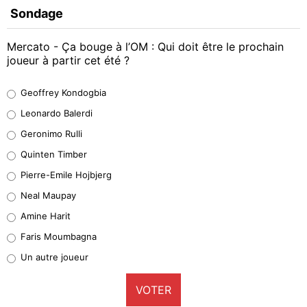
Sondage
Mercato - Ça bouge à l’OM : Qui doit être le prochain
joueur à partir cet été ?
Geoffrey Kondogbia
Geoffrey Kondogbia
38%
Leonardo Balerdi
Leonardo Balerdi
Geronimo Rulli
32%
Quinten Timber
Geronimo Rulli
Pierre-Emile Hojbjerg
5%
Neal Maupay
Quinten Timber
Amine Harit
1%
Faris Moumbagna
Pierre-Emile Hojbjerg
Un autre joueur
9%
VOTER
Neal Maupay