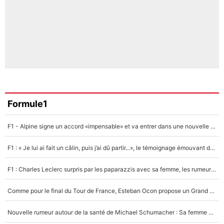
Formule1
F1 - Alpine signe un accord «impensable» et va entrer dans une nouvelle dimension : Grande nouvelle pour Pierre Gasly !
F1 : « Je lui ai fait un câlin, puis j’ai dû partir...», le témoignage émouvant de Max Verstappen sur sa fille
F1 : Charles Leclerc surpris par les paparazzis avec sa femme, les rumeurs étaient vraies !
Comme pour le final du Tour de France, Esteban Ocon propose un Grand Prix de Formule 1 à Paris : «Autour de l’Arc de Triomphe, ce serait génial» !
Nouvelle rumeur autour de la santé de Michael Schumacher : Sa femme Corinna sort du silence