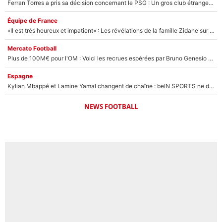
Ferran Torres a pris sa décision concernant le PSG : Un gros club étranger prêt à relancer le feuilleton pour la signature du champion du monde 2026 !
Équipe de France
«Il est très heureux et impatient» : Les révélations de la famille Zidane sur sa prise de pouvoir en équipe de France !
Mercato Football
Plus de 100M€ pour l'OM : Voici les recrues espérées par Bruno Genesio et Grégory Lorenzi après l’opération dégraissage
Espagne
Kylian Mbappé et Lamine Yamal changent de chaîne : beIN SPORTS ne digère pas cette décision historique et prédit un fiasco pour la Liga
NEWS FOOTBALL