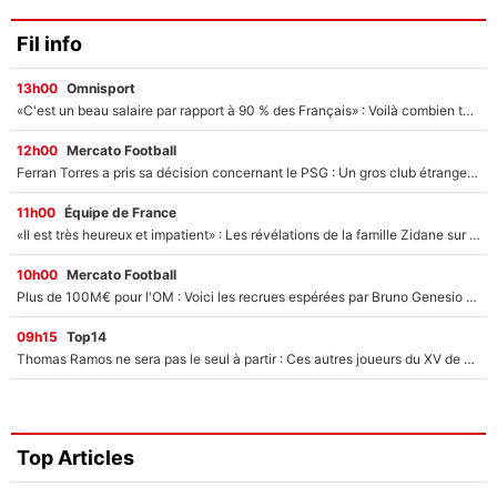
Fil info
13h00
Omnisport
«C'est un beau salaire par rapport à 90 % des Français» : Voilà combien touchait Nelson Monfort sur France Télévisions avant de rejoindre CNews
12h00
Mercato Football
Ferran Torres a pris sa décision concernant le PSG : Un gros club étranger prêt à relancer le feuilleton pour la signature du champion du monde 2026 !
11h00
Équipe de France
«Il est très heureux et impatient» : Les révélations de la famille Zidane sur sa prise de pouvoir en équipe de France !
10h00
Mercato Football
Plus de 100M€ pour l'OM : Voici les recrues espérées par Bruno Genesio et Grégory Lorenzi après l’opération dégraissage
09h15
Top14
Thomas Ramos ne sera pas le seul à partir : Ces autres joueurs du XV de France pourraient aussi quitter le Stade Toulousain, un club de Top 14 est déjà sur les rangs
Top Articles