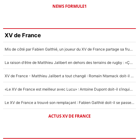
NEWS FORMULE1
XV de France
Mis de côté par Fabien Galthié, un joueur du XV de France partage sa frustration : «ils ne me l’ont pas dit tout de suite»
La raison d'être de Matthieu Jalibert en dehors des terrains de rugby : «Ça m'atteint autant que si tu touches à un membre de ma famille»
XV de France - Matthieu Jalibert a tout changé : Romain Ntamack doit-il s’inquiéter pour sa place à un an de la Coupe du monde ?
«Le XV de France est meilleur avec Lucu» : Antoine Dupont doit-il s’inquiéter pour sa place ?
Le XV de France a trouvé son remplaçant : Fabien Galthié doit-il se passer d'Antoine Dupont ?
ACTUS XV DE FRANCE