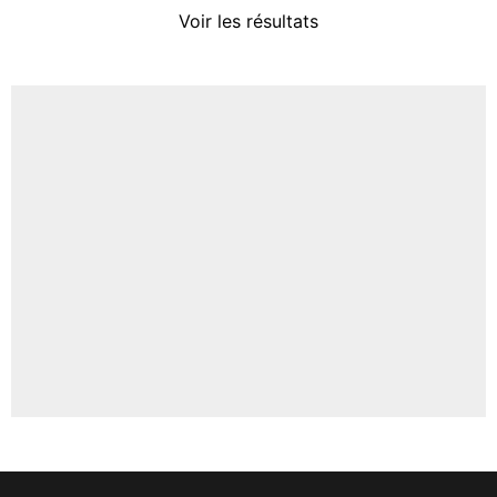
4%
Voir les résultats
Amine Harit
3%
Faris Moumbagna
4%
Un autre joueur
5%
1573 personnes ont participé aux votes.