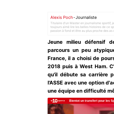
Alexis Poch
-
Journaliste
Titulaire d'un Master en journalisme sportif, 
toujours aimé lire les belles histoires de ce sp
passion à fond et être au plus proche des as d
Jeune milieu défensif 
parcours un peu atypiqu
France, il a choisi de pou
2018 puis à West Ham. C'
qu'il débute sa carrière 
l'ASSE avec une option d'ac
une équipe en difficulté mê