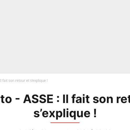
l fait son retour et s’explique !
o - ASSE : Il fait son re
s’explique !