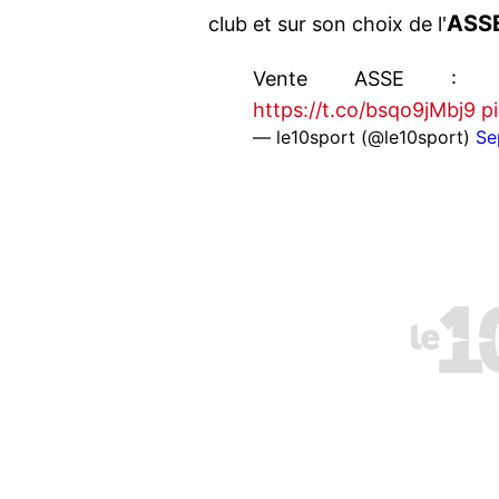
ASS
club et sur son choix de l'
Vente ASSE : L’
https://t.co/bsqo9jMbj9
p
— le10sport (@le10sport)
Se