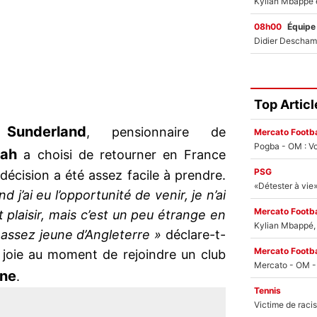
08h00
Équipe
Top Articl
Sunderland
à
, pensionnaire de
Mercato Footba
Pogba - OM : Vo
wah
a choisi de retourner en France
PSG
 décision a été assez facile à prendre.
j’ai eu l’opportunité de venir, je n’ai
Mercato Footba
t plaisir, mais c’est un peu étrange en
Kylian Mbappé, u
 assez jeune d’Angleterre »
déclare-t-
Mercato Footba
a joie au moment de rejoindre un club
nne
.
Tennis