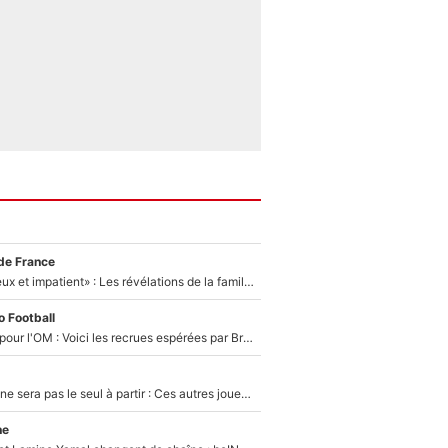
de France
«Il est très heureux et impatient» : Les révélations de la famille Zidane sur sa prise de pouvoir en équipe de France !
 Football
Plus de 100M€ pour l'OM : Voici les recrues espérées par Bruno Genesio et Grégory Lorenzi après l’opération dégraissage
Thomas Ramos ne sera pas le seul à partir : Ces autres joueurs du XV de France pourraient aussi quitter le Stade Toulousain, un club de Top 14 est déjà sur les rangs
ne