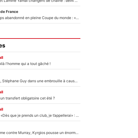
Kylian Mbappé et Lamine Yamal changent de chaîne : beIN SPORTS ne digère pas cette décision historique et prédit un fiasco pour la Liga
 de France
Didier Deschamps abandonné en pleine Coupe du monde : «La FFF était déjà passée à Zinedine Zidane»
es
ll
ilà l'homme qui a tout gâché !
«Détester à vie», Stéphane Guy dans une embrouille à cause du PSG !
ll
n transfert obligatoire cet été ?
ll
Mercato - OM - «Dès que je prends un club, je t’appellerai» : La promesse de Marcelino au moment de claquer la porte
Victime de racisme contre Murray, Kyrgios pousse un énorme coup de gueule !