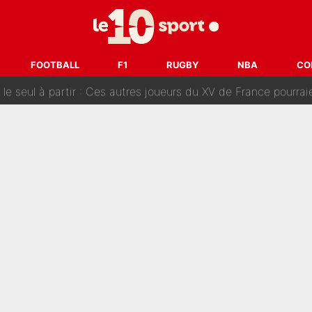
tient» : Les révélations de la famille Zidane sur sa prise de p
oici les recrues espérées par Bruno Genesio et Grégory Loren
FOOTBALL
F1
RUGBY
NBA
CO
tir : Ces autres joueurs du XV de France pourraient aussi quitter le Stade Toulous
changent de chaîne : beIN SPORTS ne digère pas cette décision histor
é en pleine Coupe du monde : «La FFF était déjà passée à