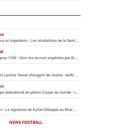
ce
«Il est très heureux et impatient» : Les révélations de la famille Zidane sur sa prise de pouvoir en équipe de France !
ll
Plus de 100M€ pour l'OM : Voici les recrues espérées par Bruno Genesio et Grégory Lorenzi après l’opération dégraissage
Kylian Mbappé et Lamine Yamal changent de chaîne : beIN SPORTS ne digère pas cette décision historique et prédit un fiasco pour la Liga
ce
Didier Deschamps abandonné en pleine Coupe du monde : «La FFF était déjà passée à Zinedine Zidane»
«C'est une fierté» : La signature de Kylian Mbappé au Real Madrid continue de régaler l'Espagne
NEWS FOOTBALL