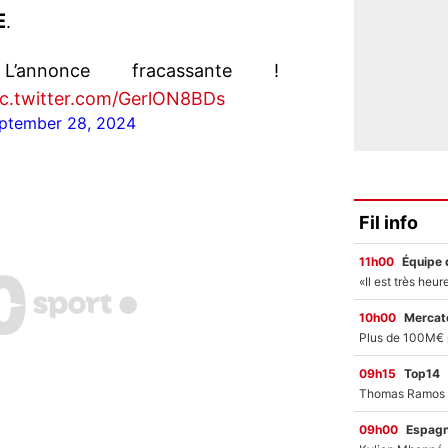
E
.
annonce fracassante !
ic.twitter.com/GerlON8BDs
ptember 28, 2024
Fil info
11h00
Équipe 
10h00
Mercato
09h15
Top14
09h00
Espag