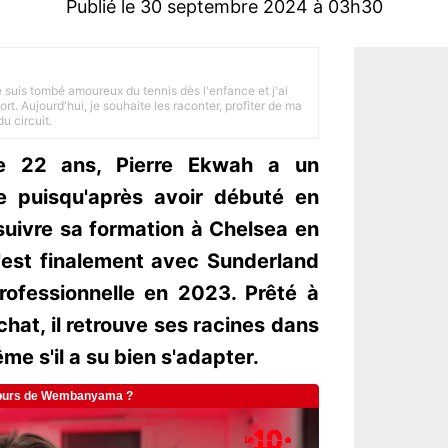
Publié le 30 septembre 2024 à 03h30
je suis tombé amoureux du tennis dès l'enfance et j'ai
ort. Aujourd'hui, je souhaite les raconter, profiter de ma
u circuit.
de 22 ans, Pierre Ekwah a un
e puisqu'après avoir débuté en
rsuivre sa formation à Chelsea en
est finalement avec Sunderland
professionnelle en 2023. Prêté à
hat, il retrouve ses racines dans
me s'il a su bien s'adapter.