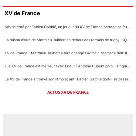
XV de France
Mis de côté par Fabien Galthié, un joueur du XV de France partage sa frustration : «ils ne me l’ont pas dit tout de suite»
La raison d'être de Matthieu Jalibert en dehors des terrains de rugby : «Ça m'atteint autant que si tu touches à un membre de ma famille»
XV de France - Matthieu Jalibert a tout changé : Romain Ntamack doit-il s’inquiéter pour sa place à un an de la Coupe du monde ?
«Le XV de France est meilleur avec Lucu» : Antoine Dupont doit-il s’inquiéter pour sa place ?
Le XV de France a trouvé son remplaçant : Fabien Galthié doit-il se passer d'Antoine Dupont ?
ACTUS XV DE FRANCE