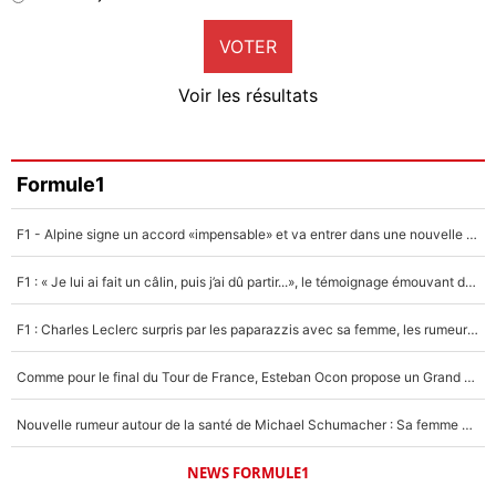
9%
VOTER
Neal Maupay
4%
Voir les résultats
Amine Harit
3%
Faris Moumbagna
Formule1
5%
F1 - Alpine signe un accord «impensable» et va entrer dans une nouvelle dimension : Grande nouvelle pour Pierre Gasly !
Un autre joueur
5%
F1 : « Je lui ai fait un câlin, puis j’ai dû partir...», le témoignage émouvant de Max Verstappen sur sa fille
1545 personnes ont participé aux votes.
F1 : Charles Leclerc surpris par les paparazzis avec sa femme, les rumeurs étaient vraies !
Comme pour le final du Tour de France, Esteban Ocon propose un Grand Prix de Formule 1 à Paris : «Autour de l’Arc de Triomphe, ce serait génial» !
Nouvelle rumeur autour de la santé de Michael Schumacher : Sa femme Corinna sort du silence
NEWS FORMULE1