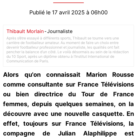
Publié le 17 avril 2025 à 06h00
Thibault Morlain
-
Journaliste
Après s’être essayé à différents sports, Thibault se tourne vers une
carrière de footballeur amateur. Au moment de faire un choix entre
devenir footballeur professionnel et journaliste, les qualités ont fait
pencher la balance d’un côté. Le voilà désormais au sein de la rédaction
du 10 Sport, après un diplôme obtenu à l’Institut International de
Communication de Paris.
Alors qu'on connaissait Marion Rousse
comme consultante sur France Télévisions
ou bien directrice du Tour de France
femmes, depuis quelques semaines, on la
découvre avec une nouvelle casquette. En
effet, toujours sur France Télévisions, la
compagne de Julian Alaphilippe est