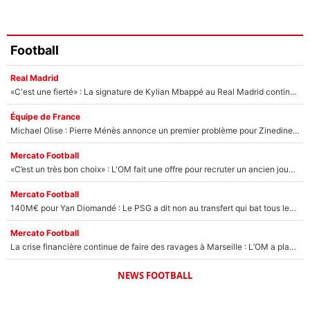
Football
Real Madrid
«C'est une fierté» : La signature de Kylian Mbappé au Real Madrid continue de régaler l'Espagne
Équipe de France
Michael Olise : Pierre Ménès annonce un premier problème pour Zinedine Zidane en équipe de France
Mercato Football
«C’est un très bon choix» : L'OM fait une offre pour recruter un ancien joueur du PSG... et c'est validé dans l'After Foot !
Mercato Football
140M€ pour Yan Diomandé : Le PSG a dit non au transfert qui bat tous les records sur le mercato
Mercato Football
La crise financière continue de faire des ravages à Marseille : L’OM a placé 12 joueurs sur le marché des transferts… et ça pourrait lui rapporter près de 100M€ !
NEWS FOOTBALL