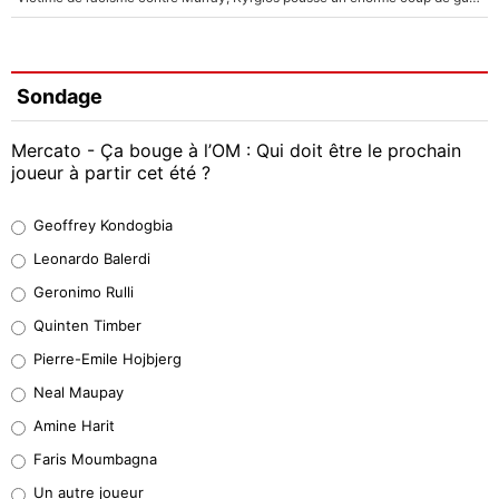
Sondage
Mercato - Ça bouge à l’OM : Qui doit être le prochain
joueur à partir cet été ?
Geoffrey Kondogbia
Geoffrey Kondogbia
38%
Leonardo Balerdi
Leonardo Balerdi
Geronimo Rulli
32%
Quinten Timber
Geronimo Rulli
Pierre-Emile Hojbjerg
5%
Neal Maupay
Quinten Timber
Amine Harit
1%
Faris Moumbagna
Pierre-Emile Hojbjerg
Un autre joueur