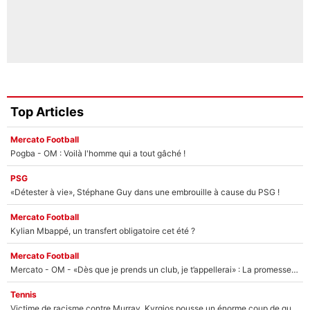
Top Articles
Mercato Football
Pogba - OM : Voilà l'homme qui a tout gâché !
PSG
«Détester à vie», Stéphane Guy dans une embrouille à cause du PSG !
Mercato Football
Kylian Mbappé, un transfert obligatoire cet été ?
Mercato Football
Mercato - OM - «Dès que je prends un club, je t’appellerai» : La promesse de Marcelino au moment de claquer la porte
Tennis
Victime de racisme contre Murray, Kyrgios pousse un énorme coup de gueule !