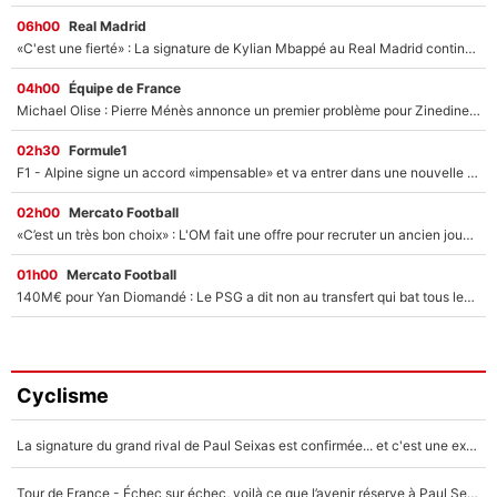
06h00
Real Madrid
«C'est une fierté» : La signature de Kylian Mbappé au Real Madrid continue de régaler l'Espagne
04h00
Équipe de France
Michael Olise : Pierre Ménès annonce un premier problème pour Zinedine Zidane en équipe de France
02h30
Formule1
F1 - Alpine signe un accord «impensable» et va entrer dans une nouvelle dimension : Grande nouvelle pour Pierre Gasly !
02h00
Mercato Football
«C’est un très bon choix» : L'OM fait une offre pour recruter un ancien joueur du PSG... et c'est validé dans l'After Foot !
01h00
Mercato Football
140M€ pour Yan Diomandé : Le PSG a dit non au transfert qui bat tous les records sur le mercato
Cyclisme
La signature du grand rival de Paul Seixas est confirmée... et c'est une excellente nouvelle pour l'équipe Decathlon-CMA CGM !
Tour de France - Échec sur échec, voilà ce que l’avenir réserve à Paul Seixas : «Tant qu’il y aura un Pogacar comme celui-là...»