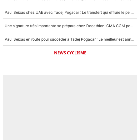
Paul Seixas chez UAE avec Tadej Pogacar : Le transfert qui effraie le peloton, «c’est la pire des choses qui puisse arriver»
Une signature très importante se prépare chez Decathlon-CMA CGM pour aider Paul Seixas à gagner le Tour de France 2027
Paul Seixas en route pour succéder à Tadej Pogacar : Le meilleur est annoncé pour l’avenir de la pépite française
NEWS CYCLISME