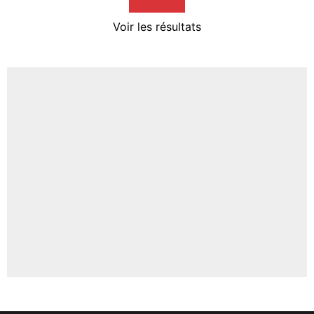
4%
Voir les résultats
Amine Harit
3%
Faris Moumbagna
4%
Un autre joueur
5%
1641 personnes ont participé aux votes.