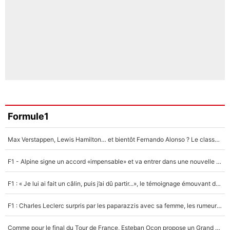
Formule1
Max Verstappen, Lewis Hamilton… et bientôt Fernando Alonso ? Le classement des pilotes les mieux payés en Formule 1 risque de changer !
F1 - Alpine signe un accord «impensable» et va entrer dans une nouvelle dimension : Grande nouvelle pour Pierre Gasly !
F1 : « Je lui ai fait un câlin, puis j’ai dû partir...», le témoignage émouvant de Max Verstappen sur sa fille
F1 : Charles Leclerc surpris par les paparazzis avec sa femme, les rumeurs étaient vraies !
Comme pour le final du Tour de France, Esteban Ocon propose un Grand Prix de Formule 1 à Paris : «Autour de l’Arc de Triomphe, ce serait génial» !