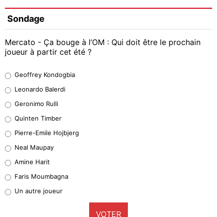
Sondage
Mercato - Ça bouge à l’OM : Qui doit être le prochain
joueur à partir cet été ?
Geoffrey Kondogbia
Geoffrey Kondogbia
38%
Leonardo Balerdi
Leonardo Balerdi
Geronimo Rulli
32%
Quinten Timber
Geronimo Rulli
Pierre-Emile Hojbjerg
5%
Neal Maupay
Quinten Timber
Amine Harit
1%
Faris Moumbagna
Pierre-Emile Hojbjerg
Un autre joueur
9%
VOTER
Neal Maupay