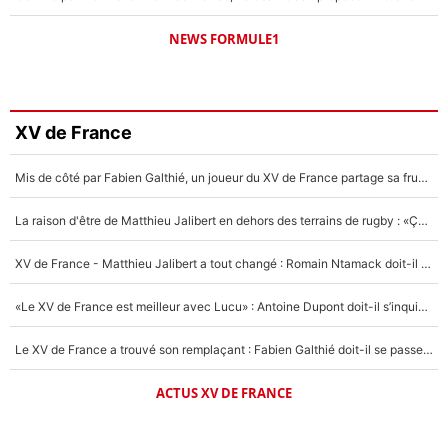
NEWS FORMULE1
XV de France
Mis de côté par Fabien Galthié, un joueur du XV de France partage sa frustration : «ils ne me l’ont pas dit tout de suite»
La raison d'être de Matthieu Jalibert en dehors des terrains de rugby : «Ça m'atteint autant que si tu touches à un membre de ma famille»
XV de France - Matthieu Jalibert a tout changé : Romain Ntamack doit-il s’inquiéter pour sa place à un an de la Coupe du monde ?
«Le XV de France est meilleur avec Lucu» : Antoine Dupont doit-il s’inquiéter pour sa place ?
Le XV de France a trouvé son remplaçant : Fabien Galthié doit-il se passer d'Antoine Dupont ?
ACTUS XV DE FRANCE