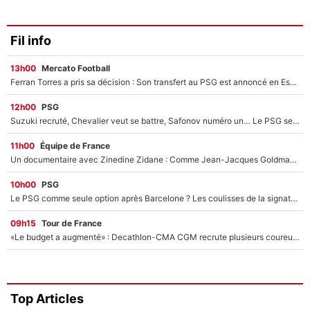
Fil info
13h00
Mercato Football
Ferran Torres a pris sa décision : Son transfert au PSG est annoncé en Espagne !
12h00
PSG
Suzuki recruté, Chevalier veut se battre, Safonov numéro un… Le PSG se lance encore dans un gros chantier pour le poste de gardien de but
11h00
Équipe de France
Un documentaire avec Zinedine Zidane : Comme Jean-Jacques Goldman et Mylène Farmer, le nouveau sélectionneur de l'équipe de France a recalé une journaliste très connue
10h00
PSG
Le PSG comme seule option après Barcelone ? Les coulisses de la signature historique de Lionel Messi sont révélées au grand jour !
09h15
Tour de France
«Le budget a augmenté» : Decathlon-CMA CGM recrute plusieurs coureurs pour offrir à Paul Seixas une équipe pour gagner le Tour de France 2027
Top Articles