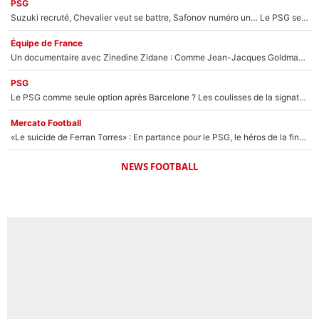
PSG
Suzuki recruté, Chevalier veut se battre, Safonov numéro un… Le PSG se lance encore dans un gros chantier pour le poste de gardien de but
Équipe de France
Un documentaire avec Zinedine Zidane : Comme Jean-Jacques Goldman et Mylène Farmer, le nouveau sélectionneur de l'équipe de France a recalé une journaliste très connue
PSG
Le PSG comme seule option après Barcelone ? Les coulisses de la signature historique de Lionel Messi sont révélées au grand jour !
Mercato Football
«Le suicide de Ferran Torres» : En partance pour le PSG, le héros de la finale de la Coupe du monde s'attire les foudres de la presse espagnole !
NEWS FOOTBALL