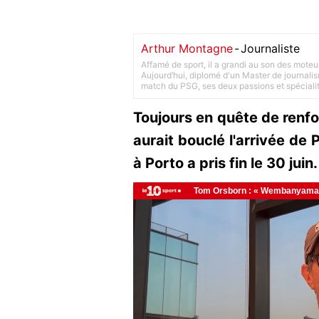
Arthur Montagne
-
Journaliste
Affamé de sport, il a grandi au son des moteu
Aujourd’hui, diplomé d'un Master de journalism
match du PSG, ses deux passions et spéciali
Toujours en quête de renfor
aurait bouclé l'arrivée de 
à Porto a pris fin le 30 juin.