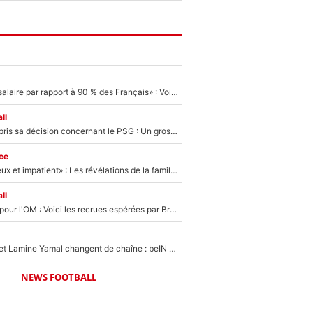
«C'est un beau salaire par rapport à 90 % des Français» : Voilà combien touchait Nelson Monfort sur France Télévisions avant de rejoindre CNews
ll
Ferran Torres a pris sa décision concernant le PSG : Un gros club étranger prêt à relancer le feuilleton pour la signature du champion du monde 2026 !
ce
«Il est très heureux et impatient» : Les révélations de la famille Zidane sur sa prise de pouvoir en équipe de France !
ll
Plus de 100M€ pour l'OM : Voici les recrues espérées par Bruno Genesio et Grégory Lorenzi après l’opération dégraissage
Kylian Mbappé et Lamine Yamal changent de chaîne : beIN SPORTS ne digère pas cette décision historique et prédit un fiasco pour la Liga
NEWS FOOTBALL