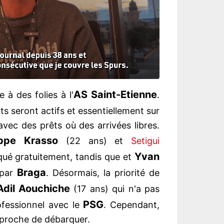
AS Saint-Etienne
e à des folies à l'
.
rts seront actifs et essentiellement sur
vec des prêts où des arrivées libres.
ippe Krasso
(22 ans) et
Setigui
Yvan
ué gratuitement, tandis que et
Braga
 par
. Désormais, la priorité de
Adil Aouchiche
(17 ans) qui n'a pas
PSG
ofessionnel avec le
. Cependant,
t proche de débarquer.