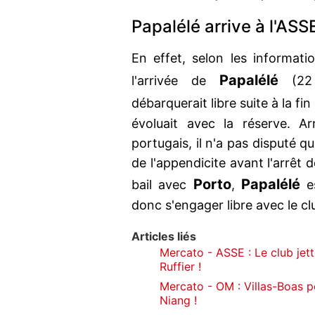
Papalélé arrive à l'ASS
En effet, selon les informat
Papalélé
l'arrivée de
(22 a
débarquerait libre suite à la fi
évoluait avec la réserve. A
portugais, il n'a pas disputé 
de l'appendicite avant l'arrêt 
Porto
Papalélé
bail avec
,
es
donc s'engager libre avec le c
Articles liés
Mercato - ASSE : Le club jett
Ruffier !
Mercato - OM : Villas-Boas pou
Niang !