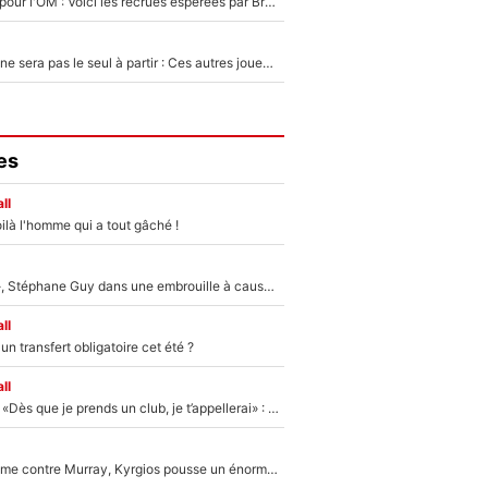
Plus de 100M€ pour l'OM : Voici les recrues espérées par Bruno Genesio et Grégory Lorenzi après l’opération dégraissage
Thomas Ramos ne sera pas le seul à partir : Ces autres joueurs du XV de France pourraient aussi quitter le Stade Toulousain, un club de Top 14 est déjà sur les rangs
es
ll
ilà l'homme qui a tout gâché !
«Détester à vie», Stéphane Guy dans une embrouille à cause du PSG !
ll
n transfert obligatoire cet été ?
ll
Mercato - OM - «Dès que je prends un club, je t’appellerai» : La promesse de Marcelino au moment de claquer la porte
Victime de racisme contre Murray, Kyrgios pousse un énorme coup de gueule !