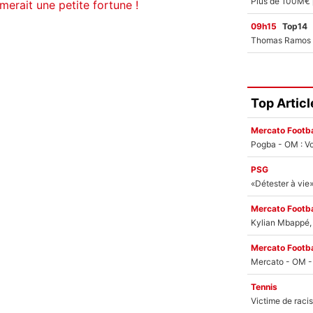
erait une petite fortune !
09h15
Top14
Top Articl
Mercato Footba
Pogba - OM : Vo
PSG
Mercato Footba
Kylian Mbappé, u
Mercato Footba
Tennis