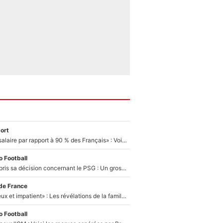
ort
«C'est un beau salaire par rapport à 90 % des Français» : Voilà combien touchait Nelson Monfort sur France Télévisions avant de rejoindre CNews
 Football
Ferran Torres a pris sa décision concernant le PSG : Un gros club étranger prêt à relancer le feuilleton pour la signature du champion du monde 2026 !
de France
«Il est très heureux et impatient» : Les révélations de la famille Zidane sur sa prise de pouvoir en équipe de France !
 Football