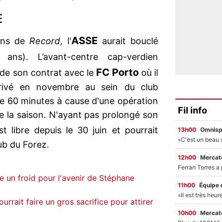
E
ASSE
ions de
Record
, l'
aurait bouclé
ns). L’avant-centre cap-verdien
FC Porto
n de son contrat avec le
où il
rrivé en novembre au sein du club
que 60 minutes à cause d'une opération
Fil info
de la saison. N'ayant pas prolongé son
t libre depuis le 30 juin et pourrait
13h00
Omnisp
lub du Forez.
12h00
Mercato
e un froid pour l'avenir de Stéphane
11h00
Équipe 
rrait faire un gros sacrifice pour attirer
10h00
Mercato