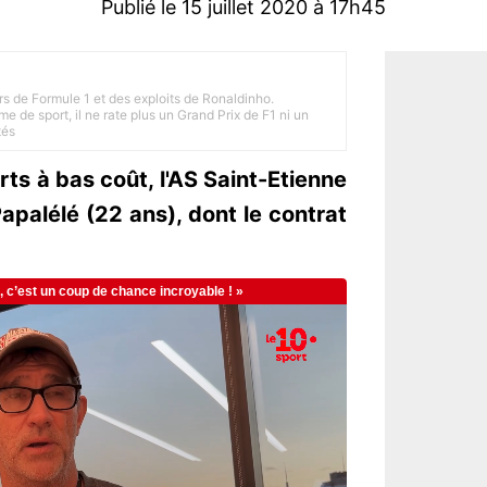
Publié le 15 juillet 2020 à 17h45
rs de Formule 1 et des exploits de Ronaldinho.
e de sport, il ne rate plus un Grand Prix de F1 ni un
tés
ts à bas coût, l'AS Saint-Etienne
Papalélé (22 ans), dont le contrat