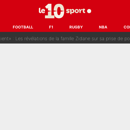
t à 90 % des Français» : Voilà combien touchait Nelson Monfort sur Franc
oncernant le PSG : Un gros club étranger prêt à relancer le feuilleton pour 
FOOTBALL
F1
RUGBY
NBA
CO
tient» : Les révélations de la famille Zidane sur sa prise de p
oici les recrues espérées par Bruno Genesio et Grégory Loren
tir : Ces autres joueurs du XV de France pourraient aussi quitter le Stade Toulous