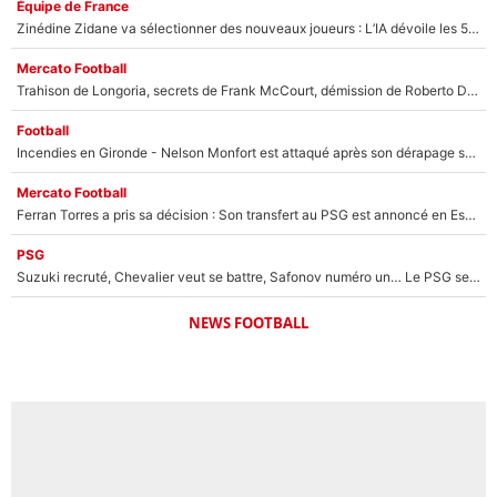
Équipe de France
Zinédine Zidane va sélectionner des nouveaux joueurs : L’IA dévoile les 5 cracks qui pourraient rapidement le rejoindre en équipe de France !
Mercato Football
Trahison de Longoria, secrets de Frank McCourt, démission de Roberto De Zerbi : Medhi Benatia se lâche sur son départ de l'OM et fait d'importantes révélations
Football
Incendies en Gironde - Nelson Monfort est attaqué après son dérapage sur CNews : «Et lui, il prend combien pour parler dans un studio climatisé?»
Mercato Football
Ferran Torres a pris sa décision : Son transfert au PSG est annoncé en Espagne !
PSG
Suzuki recruté, Chevalier veut se battre, Safonov numéro un… Le PSG se lance encore dans un gros chantier pour le poste de gardien de but
NEWS FOOTBALL