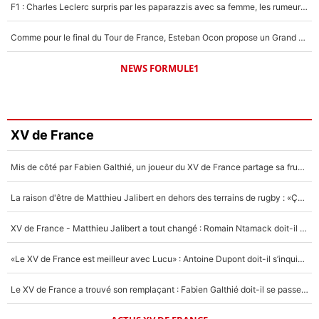
F1 : Charles Leclerc surpris par les paparazzis avec sa femme, les rumeurs étaient vraies !
Comme pour le final du Tour de France, Esteban Ocon propose un Grand Prix de Formule 1 à Paris : «Autour de l’Arc de Triomphe, ce serait génial» !
NEWS FORMULE1
XV de France
Mis de côté par Fabien Galthié, un joueur du XV de France partage sa frustration : «ils ne me l’ont pas dit tout de suite»
La raison d'être de Matthieu Jalibert en dehors des terrains de rugby : «Ça m'atteint autant que si tu touches à un membre de ma famille»
XV de France - Matthieu Jalibert a tout changé : Romain Ntamack doit-il s’inquiéter pour sa place à un an de la Coupe du monde ?
«Le XV de France est meilleur avec Lucu» : Antoine Dupont doit-il s’inquiéter pour sa place ?
Le XV de France a trouvé son remplaçant : Fabien Galthié doit-il se passer d'Antoine Dupont ?