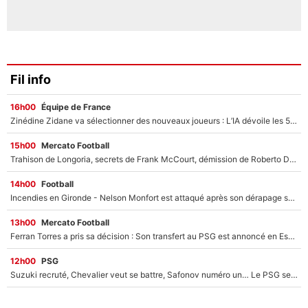
Fil info
16h00
Équipe de France
Zinédine Zidane va sélectionner des nouveaux joueurs : L’IA dévoile les 5 cracks qui pourraient rapidement le rejoindre en équipe de France !
15h00
Mercato Football
Trahison de Longoria, secrets de Frank McCourt, démission de Roberto De Zerbi : Medhi Benatia se lâche sur son départ de l'OM et fait d'importantes révélations
14h00
Football
Incendies en Gironde - Nelson Monfort est attaqué après son dérapage sur CNews : «Et lui, il prend combien pour parler dans un studio climatisé?»
13h00
Mercato Football
Ferran Torres a pris sa décision : Son transfert au PSG est annoncé en Espagne !
12h00
PSG
Suzuki recruté, Chevalier veut se battre, Safonov numéro un… Le PSG se lance encore dans un gros chantier pour le poste de gardien de but