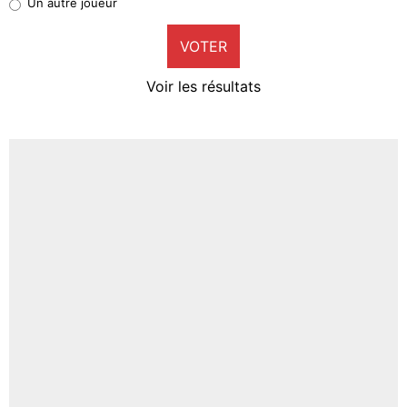
Un autre joueur
9%
VOTER
Neal Maupay
4%
Voir les résultats
Amine Harit
3%
Faris Moumbagna
4%
Un autre joueur
5%
1645 personnes ont participé aux votes.