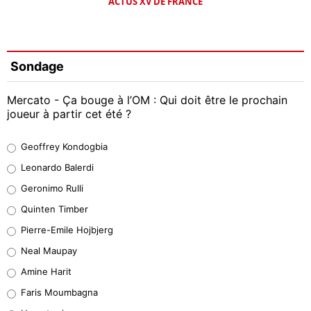
ACTUS XV DE FRANCE
Sondage
Mercato - Ça bouge à l’OM : Qui doit être le prochain
joueur à partir cet été ?
Geoffrey Kondogbia
Geoffrey Kondogbia
38%
Leonardo Balerdi
Leonardo Balerdi
Geronimo Rulli
32%
Quinten Timber
Geronimo Rulli
Pierre-Emile Hojbjerg
5%
Neal Maupay
Quinten Timber
Amine Harit
1%
Faris Moumbagna
Pierre-Emile Hojbjerg