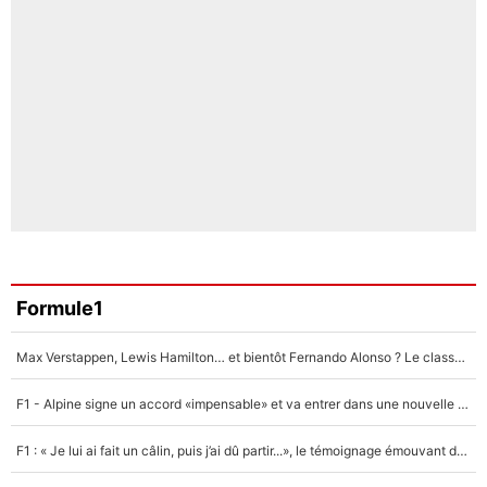
Formule1
Max Verstappen, Lewis Hamilton… et bientôt Fernando Alonso ? Le classement des pilotes les mieux payés en Formule 1 risque de changer !
F1 - Alpine signe un accord «impensable» et va entrer dans une nouvelle dimension : Grande nouvelle pour Pierre Gasly !
F1 : « Je lui ai fait un câlin, puis j’ai dû partir...», le témoignage émouvant de Max Verstappen sur sa fille