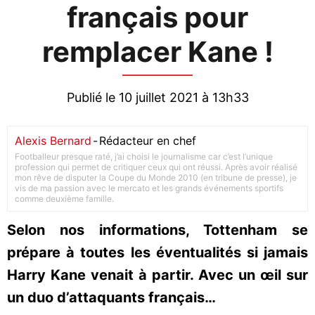
français pour
remplacer Kane !
Publié le 10 juillet 2021 à 13h33
Alexis Bernard
-
Rédacteur en chef
Footballeur presque raté, j’ai choisi le journalisme car c’est l’unique
profession qui permet de critiquer ceux qui ont réussi. Après avoir réalisé
mon rêve de disputer la Coupe du Monde 2010 (en tribune de presse), je
vis de ma passion avec le mercato et les grands événements sportifs
comme deuxième famille.
Selon nos informations, Tottenham se
prépare à toutes les éventualités si jamais
Harry Kane venait à partir. Avec un œil sur
un duo d’attaquants français…