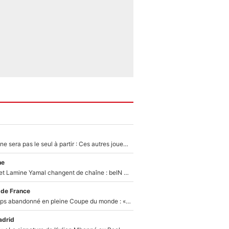
Thomas Ramos ne sera pas le seul à partir : Ces autres joueurs du XV de France pourraient aussi quitter le Stade Toulousain, un club de Top 14 est déjà sur les rangs
ne
Kylian Mbappé et Lamine Yamal changent de chaîne : beIN SPORTS ne digère pas cette décision historique et prédit un fiasco pour la Liga
 de France
Didier Deschamps abandonné en pleine Coupe du monde : «La FFF était déjà passée à Zinedine Zidane»
adrid