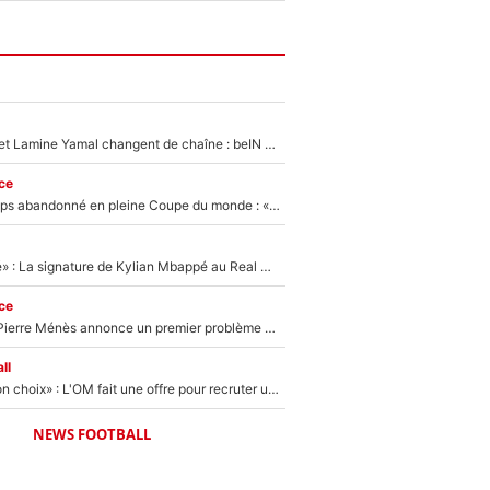
Kylian Mbappé et Lamine Yamal changent de chaîne : beIN SPORTS ne digère pas cette décision historique et prédit un fiasco pour la Liga
ce
Didier Deschamps abandonné en pleine Coupe du monde : «La FFF était déjà passée à Zinedine Zidane»
«C'est une fierté» : La signature de Kylian Mbappé au Real Madrid continue de régaler l'Espagne
ce
Michael Olise : Pierre Ménès annonce un premier problème pour Zinedine Zidane en équipe de France
ll
«C’est un très bon choix» : L'OM fait une offre pour recruter un ancien joueur du PSG... et c'est validé dans l'After Foot !
NEWS FOOTBALL