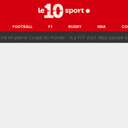
tir : Ces autres joueurs du XV de France pourraient aussi quitter le Stade Toulous
changent de chaîne : beIN SPORTS ne digère pas cette décision histor
FOOTBALL
F1
RUGBY
NBA
CO
é en pleine Coupe du monde : «La FFF était déjà passée à
gnature de Kylian Mbappé au Real Madrid continue de régaler 
ès annonce un premier problème pour Zinedine Zidane en éq