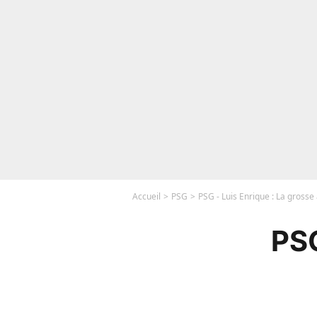
Accueil
PSG
PSG - Luis Enrique : La grosse 
PSG