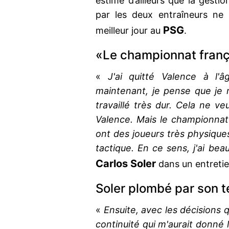
estime d’ailleurs que la gest
par les deux entraîneurs ne
PSG
meilleur jour au
.
«Le championnat franç
«
J'ai quitté Valence à l'
maintenant, je pense que je 
travaillé très dur. Cela ne veu
Valence. Mais le championnat 
ont des joueurs très physique
tactique. En ce sens, j'ai be
Carlos Soler
dans un entreti
Soler plombé par son 
«
Ensuite, avec les décisions qu
continuité qui m'aurait donné