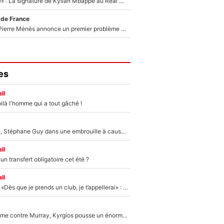
«C'est une fierté» : La signature de Kylian Mbappé au Real Madrid continue de régaler l'Espagne
 de France
Michael Olise : Pierre Ménès annonce un premier problème pour Zinedine Zidane en équipe de France
es
ll
ilà l'homme qui a tout gâché !
«Détester à vie», Stéphane Guy dans une embrouille à cause du PSG !
ll
n transfert obligatoire cet été ?
ll
Mercato - OM - «Dès que je prends un club, je t’appellerai» : La promesse de Marcelino au moment de claquer la porte
Victime de racisme contre Murray, Kyrgios pousse un énorme coup de gueule !