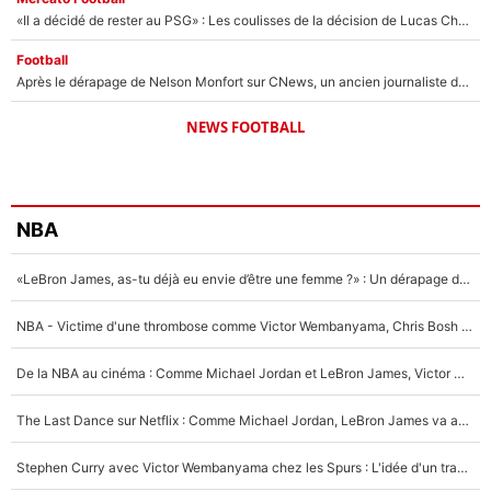
«Il a décidé de rester au PSG» : Les coulisses de la décision de Lucas Chevalier pour son transfert
Football
Après le dérapage de Nelson Monfort sur CNews, un ancien journaliste de France Télévisions relance la polémique sur les incendies en Gironde
NEWS FOOTBALL
NBA
«LeBron James, as-tu déjà eu envie d’être une femme ?» : Un dérapage de Donald Trump sur la superstar de la NBA refait surface
NBA - Victime d'une thrombose comme Victor Wembanyama, Chris Bosh prévient le Français des risques sur sa santé : «J’ai failli mourir sur le coup et j’ai été ramené à la vie»
De la NBA au cinéma : Comme Michael Jordan et LeBron James, Victor Wembanyama rêve d'une carrière d'acteur !
The Last Dance sur Netflix : Comme Michael Jordan, LeBron James va avoir le droit à sa série !
Stephen Curry avec Victor Wembanyama chez les Spurs : L'idée d'un trade historique est lancée en NBA !