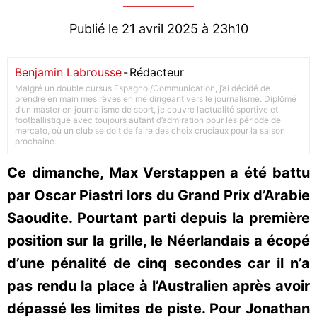
Publié le 21 avril 2025 à 23h10
Benjamin Labrousse
-
Rédacteur
Malgré un double cursus Espagnol/Communication, j’ai décidé de
prendre en main mes rêves en me dirigeant vers le journalisme. Diplômé
d’un master en journalisme de sport, je couvre l’actualité sportive et
footballistique avec toujours autant d’admiration pour les période de
mercato, où un club se doit de faire des choix cruciaux pour la saison
prochaine.
Ce dimanche, Max Verstappen a été battu
par Oscar Piastri lors du Grand Prix d’Arabie
Saoudite. Pourtant parti depuis la première
position sur la grille, le Néerlandais a écopé
d’une pénalité de cinq secondes car il n’a
pas rendu la place à l’Australien après avoir
dépassé les limites de piste. Pour Jonathan