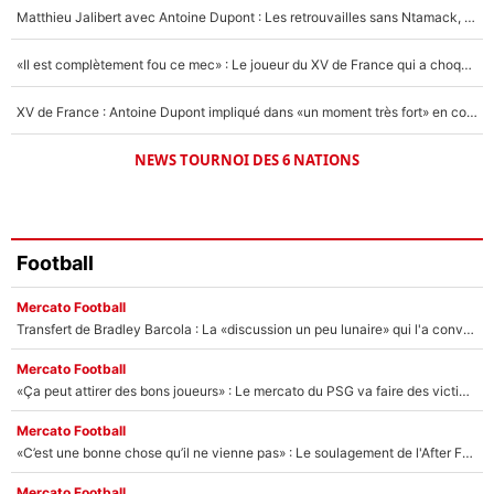
1471 personnes ont participé aux votes.
Matthieu Jalibert avec Antoine Dupont : Les retrouvailles sans Ntamack, «il y a eu des discussions»
«Il est complètement fou ce mec» : Le joueur du XV de France qui a choqué Matthieu Jalibert !
XV de France : Antoine Dupont impliqué dans «un moment très fort» en coulisses
NEWS TOURNOI DES 6 NATIONS
Football
Mercato Football
Transfert de Bradley Barcola : La «discussion un peu lunaire» qui l'a convaincu de quitter le PSG, son entourage est pointé du doigt
Mercato Football
«Ça peut attirer des bons joueurs» : Le mercato du PSG va faire des victimes dans l'effectif de Luis Enrique ?
Mercato Football
«C’est une bonne chose qu’il ne vienne pas» : Le soulagement de l'After Foot après le transfert avorté de Yan Diomandé au PSG
Mercato Football