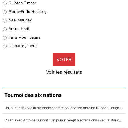
Quinten Timber
Geronimo Rulli
Pierre-Emile Hojbjerg
4%
Neal Maupay
Quinten Timber
Amine Harit
1%
Faris Moumbagna
Pierre-Emile Hojbjerg
Un autre joueur
9%
VOTER
Neal Maupay
4%
Voir les résultats
Amine Harit
3%
Faris Moumbagna
Tournoi des six nations
4%
Un joueur dévoile la méthode secrète pour battre Antoine Dupont... et ça marche !
Un autre joueur
5%
Clash avec Antoine Dupont : Un joueur réagit aux tensions avec la star du XV de France !