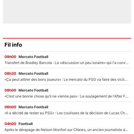
Fil info
09h00
Mercato Football
Transfert de Bradley Barcola : La «discussion un peu lunaire» qui l'a convaincu de quitter le PSG, son entourage est pointé du doigt
08h30
Mercato Football
«Ça peut attirer des bons joueurs» : Le mercato du PSG va faire des victimes dans l'effectif de Luis Enrique ?
08h00
Mercato Football
«C’est une bonne chose qu’il ne vienne pas» : Le soulagement de l'After Foot après le transfert avorté de Yan Diomandé au PSG
06h00
Mercato Football
«Il a décidé de rester au PSG» : Les coulisses de la décision de Lucas Chevalier pour son transfert
04h00
Football
Après le dérapage de Nelson Monfort sur CNews, un ancien journaliste de France Télévisions relance la polémique sur les incendies en Gironde