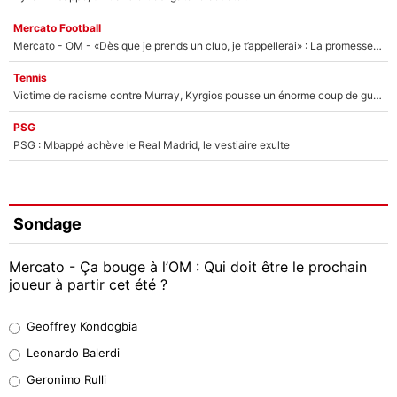
Mercato Football
Mercato - OM - «Dès que je prends un club, je t’appellerai» : La promesse de Marcelino au moment de claquer la porte
Tennis
Victime de racisme contre Murray, Kyrgios pousse un énorme coup de gueule !
PSG
PSG : Mbappé achève le Real Madrid, le vestiaire exulte
Sondage
Mercato - Ça bouge à l’OM : Qui doit être le prochain
joueur à partir cet été ?
Geoffrey Kondogbia
Geoffrey Kondogbia
38%
Leonardo Balerdi
Leonardo Balerdi
Geronimo Rulli
32%