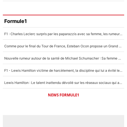
Formule1
F1 : Charles Leclerc surpris par les paparazzis avec sa femme, les rumeurs étaient vraies !
Comme pour le final du Tour de France, Esteban Ocon propose un Grand Prix de Formule 1 à Paris : «Autour de l’Arc de Triomphe, ce serait génial» !
Nouvelle rumeur autour de la santé de Michael Schumacher : Sa femme Corinna sort du silence
F1 - Lewis Hamilton victime de harcèlement, la discipline qui lui a évité le pire : «J'aurais probablement mal tourné»
Lewis Hamilton : Le talent inattendu dévoilé sur les réseaux sociaux qui a impressionné Kim Kardashian pendant leurs vacances en amoureux !
NEWS FORMULE1