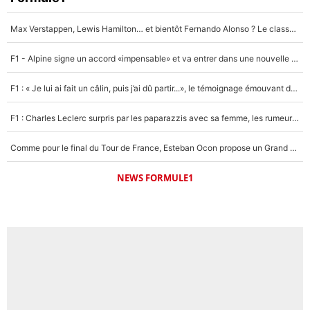
Max Verstappen, Lewis Hamilton… et bientôt Fernando Alonso ? Le classement des pilotes les mieux payés en Formule 1 risque de changer !
F1 - Alpine signe un accord «impensable» et va entrer dans une nouvelle dimension : Grande nouvelle pour Pierre Gasly !
F1 : « Je lui ai fait un câlin, puis j’ai dû partir...», le témoignage émouvant de Max Verstappen sur sa fille
F1 : Charles Leclerc surpris par les paparazzis avec sa femme, les rumeurs étaient vraies !
Comme pour le final du Tour de France, Esteban Ocon propose un Grand Prix de Formule 1 à Paris : «Autour de l’Arc de Triomphe, ce serait génial» !
NEWS FORMULE1