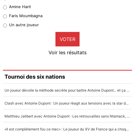
Quinten Timber
Amine Harit
1%
Faris Moumbagna
Pierre-Emile Hojbjerg
Un autre joueur
9%
VOTER
Neal Maupay
4%
Voir les résultats
Amine Harit
3%
Faris Moumbagna
Tournoi des six nations
4%
Un joueur dévoile la méthode secrète pour battre Antoine Dupont... et ça marche !
Un autre joueur
5%
Clash avec Antoine Dupont : Un joueur réagit aux tensions avec la star du XV de France !
1650 personnes ont participé aux votes.
Matthieu Jalibert avec Antoine Dupont : Les retrouvailles sans Ntamack, «il y a eu des discussions»
«Il est complètement fou ce mec» : Le joueur du XV de France qui a choqué Matthieu Jalibert !