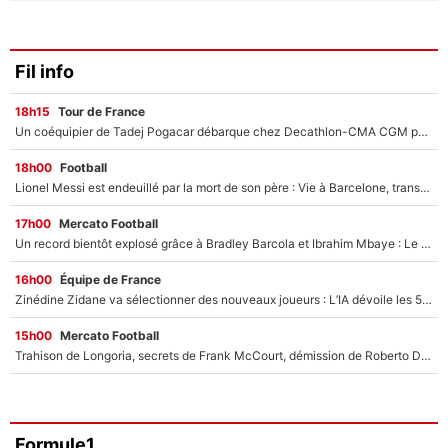
Fil info
18h15
Tour de France
Un coéquipier de Tadej Pogacar débarque chez Decathlon-CMA CGM pour épauler Paul Seixas : «Mes meilleures années sont à venir»
18h00
Football
Lionel Messi est endeuillé par la mort de son père : Vie à Barcelone, transfert au PSG... voilà comment Jorge Messi a joué un rôle essentiel dans sa carrière !
17h00
Mercato Football
Un record bientôt explosé grâce à Bradley Barcola et Ibrahim Mbaye : Le PSG sur le point de réaliser un mercato historique ?
16h00
Équipe de France
Zinédine Zidane va sélectionner des nouveaux joueurs : L’IA dévoile les 5 cracks qui pourraient rapidement le rejoindre en équipe de France !
15h00
Mercato Football
Trahison de Longoria, secrets de Frank McCourt, démission de Roberto De Zerbi : Medhi Benatia se lâche sur son départ de l'OM et fait d'importantes révélations
Formule1