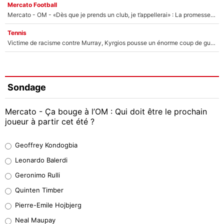
Mercato Football
Mercato - OM - «Dès que je prends un club, je t’appellerai» : La promesse de Marcelino au moment de claquer la porte
Tennis
Victime de racisme contre Murray, Kyrgios pousse un énorme coup de gueule !
Sondage
Mercato - Ça bouge à l’OM : Qui doit être le prochain
joueur à partir cet été ?
Geoffrey Kondogbia
Geoffrey Kondogbia
38%
Leonardo Balerdi
Leonardo Balerdi
Geronimo Rulli
32%
Quinten Timber
Geronimo Rulli
Pierre-Emile Hojbjerg
5%
Neal Maupay