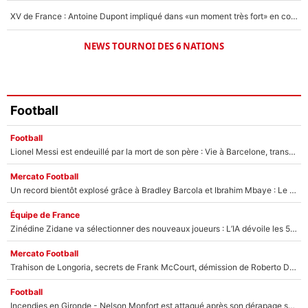
XV de France : Antoine Dupont impliqué dans «un moment très fort» en coulisses
NEWS TOURNOI DES 6 NATIONS
Football
Football
Lionel Messi est endeuillé par la mort de son père : Vie à Barcelone, transfert au PSG... voilà comment Jorge Messi a joué un rôle essentiel dans sa carrière !
Mercato Football
Un record bientôt explosé grâce à Bradley Barcola et Ibrahim Mbaye : Le PSG sur le point de réaliser un mercato historique ?
Équipe de France
Zinédine Zidane va sélectionner des nouveaux joueurs : L’IA dévoile les 5 cracks qui pourraient rapidement le rejoindre en équipe de France !
Mercato Football
Trahison de Longoria, secrets de Frank McCourt, démission de Roberto De Zerbi : Medhi Benatia se lâche sur son départ de l'OM et fait d'importantes révélations
Football
Incendies en Gironde - Nelson Monfort est attaqué après son dérapage sur CNews : «Et lui, il prend combien pour parler dans un studio climatisé?»