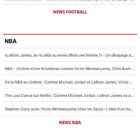
NEWS FOOTBALL
NBA
«LeBron James, as-tu déjà eu envie d’être une femme ?» : Un dérapage de Donald Trump sur la superstar de la NBA refait surface
NBA - Victime d'une thrombose comme Victor Wembanyama, Chris Bosh prévient le Français des risques sur sa santé : «J’ai failli mourir sur le coup et j’ai été ramené à la vie»
De la NBA au cinéma : Comme Michael Jordan et LeBron James, Victor Wembanyama rêve d'une carrière d'acteur !
The Last Dance sur Netflix : Comme Michael Jordan, LeBron James va avoir le droit à sa série !
Stephen Curry avec Victor Wembanyama chez les Spurs : L'idée d'un trade historique est lancée en NBA !
NEWS NBA