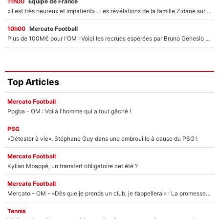
11h00
Équipe de France
«Il est très heureux et impatient» : Les révélations de la famille Zidane sur sa prise de pouvoir en équipe de France !
10h00
Mercato Football
Plus de 100M€ pour l'OM : Voici les recrues espérées par Bruno Genesio et Grégory Lorenzi après l’opération dégraissage
Top Articles
Mercato Football
Pogba - OM : Voilà l'homme qui a tout gâché !
PSG
«Détester à vie», Stéphane Guy dans une embrouille à cause du PSG !
Mercato Football
Kylian Mbappé, un transfert obligatoire cet été ?
Mercato Football
Mercato - OM - «Dès que je prends un club, je t’appellerai» : La promesse de Marcelino au moment de claquer la porte
Tennis