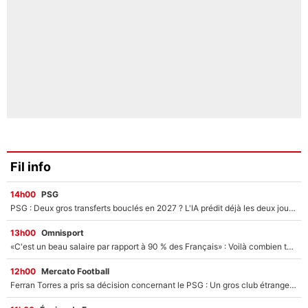
Fil info
14h00
PSG
PSG : Deux gros transferts bouclés en 2027 ? L'IA prédit déjà les deux joueurs qui pourraient rejoindre Luis Enrique !
13h00
Omnisport
«C'est un beau salaire par rapport à 90 % des Français» : Voilà combien touchait Nelson Monfort sur France Télévisions avant de rejoindre CNews
12h00
Mercato Football
Ferran Torres a pris sa décision concernant le PSG : Un gros club étranger prêt à relancer le feuilleton pour la signature du champion du monde 2026 !