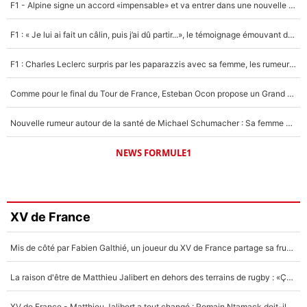
F1 - Alpine signe un accord «impensable» et va entrer dans une nouvelle dimension : Grande nouvelle pour Pierre Gasly !
F1 : « Je lui ai fait un câlin, puis j’ai dû partir...», le témoignage émouvant de Max Verstappen sur sa fille
F1 : Charles Leclerc surpris par les paparazzis avec sa femme, les rumeurs étaient vraies !
Comme pour le final du Tour de France, Esteban Ocon propose un Grand Prix de Formule 1 à Paris : «Autour de l’Arc de Triomphe, ce serait génial» !
Nouvelle rumeur autour de la santé de Michael Schumacher : Sa femme Corinna sort du silence
NEWS FORMULE1
XV de France
Mis de côté par Fabien Galthié, un joueur du XV de France partage sa frustration : «ils ne me l’ont pas dit tout de suite»
La raison d'être de Matthieu Jalibert en dehors des terrains de rugby : «Ça m'atteint autant que si tu touches à un membre de ma famille»
XV de France - Matthieu Jalibert a tout changé : Romain Ntamack doit-il s’inquiéter pour sa place à un an de la Coupe du monde ?