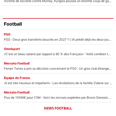
Victime de racisme contre Murray, Kyrgios pousse un énorme coup de gueule !
Football
PSG
PSG : Deux gros transferts bouclés en 2027 ? L'IA prédit déjà les deux joueurs qui pourraient rejoindre Luis Enrique !
Omnisport
«C'est un beau salaire par rapport à 90 % des Français» : Voilà combien touchait Nelson Monfort sur France Télévisions avant de rejoindre CNews
Mercato Football
Ferran Torres a pris sa décision concernant le PSG : Un gros club étranger prêt à relancer le feuilleton pour la signature du champion du monde 2026 !
Équipe de France
«Il est très heureux et impatient» : Les révélations de la famille Zidane sur sa prise de pouvoir en équipe de France !
Mercato Football
Plus de 100M€ pour l'OM : Voici les recrues espérées par Bruno Genesio et Grégory Lorenzi après l’opération dégraissage
NEWS FOOTBALL