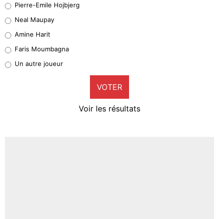
Pierre-Emile Hojbjerg
5%
Neal Maupay
Quinten Timber
Amine Harit
1%
Faris Moumbagna
Pierre-Emile Hojbjerg
Un autre joueur
9%
VOTER
Neal Maupay
4%
Voir les résultats
Amine Harit
3%
Faris Moumbagna
4%
Un autre joueur
5%
1575 personnes ont participé aux votes.