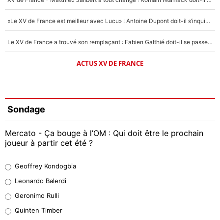
«Le XV de France est meilleur avec Lucu» : Antoine Dupont doit-il s’inquiéter pour sa place ?
Le XV de France a trouvé son remplaçant : Fabien Galthié doit-il se passer d'Antoine Dupont ?
ACTUS XV DE FRANCE
Sondage
Mercato - Ça bouge à l’OM : Qui doit être le prochain
joueur à partir cet été ?
Geoffrey Kondogbia
Geoffrey Kondogbia
38%
Leonardo Balerdi
Leonardo Balerdi
Geronimo Rulli
32%
Quinten Timber
Geronimo Rulli