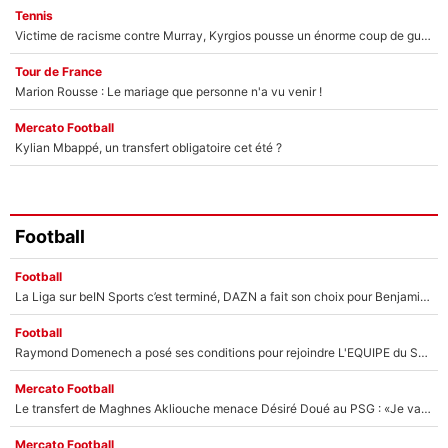
Tennis
Victime de racisme contre Murray, Kyrgios pousse un énorme coup de gueule !
Tour de France
Marion Rousse : Le mariage que personne n'a vu venir !
Mercato Football
Kylian Mbappé, un transfert obligatoire cet été ?
Football
Football
La Liga sur beIN Sports c’est terminé, DAZN a fait son choix pour Benjamin Da Silva et Omar Da Fonseca !
Football
Raymond Domenech a posé ses conditions pour rejoindre L'EQUIPE du Soir : Il refuse de faire l'émission avec un autre chroniqueur !
Mercato Football
Le transfert de Maghnes Akliouche menace Désiré Doué au PSG : «Je valide à 200%»
Mercato Football