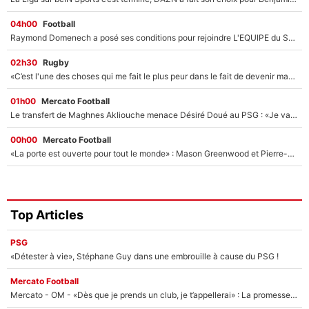
04h00
Football
Raymond Domenech a posé ses conditions pour rejoindre L'EQUIPE du Soir : Il refuse de faire l'émission avec un autre chroniqueur !
02h30
Rugby
«C’est l'une des choses qui me fait le plus peur dans le fait de devenir maman» : En couple avec Antoine Dupont, Iris Mittenaere s'inquiète déjà pour ses futurs enfants !
01h00
Mercato Football
Le transfert de Maghnes Akliouche menace Désiré Doué au PSG : «Je valide à 200%»
00h00
Mercato Football
«La porte est ouverte pour tout le monde» : Mason Greenwood et Pierre-Emerick Aubameyang ont quitté l'OM, Amine Gouiri balance sur la suite du mercato et sur la réaction du vestiaire !
Top Articles
PSG
«Détester à vie», Stéphane Guy dans une embrouille à cause du PSG !
Mercato Football
Mercato - OM - «Dès que je prends un club, je t’appellerai» : La promesse de Marcelino au moment de claquer la porte