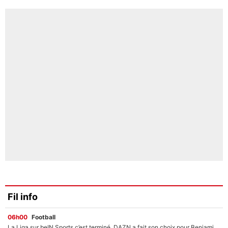
Fil info
06h00
Football
La Liga sur beIN Sports c’est terminé, DAZN a fait son choix pour Benjamin Da Silva et Omar Da Fonseca !