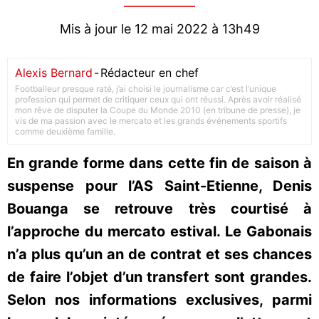
Mis à jour le 12 mai 2022 à 13h49
Alexis Bernard
-
Rédacteur en chef
Footballeur presque raté, j’ai choisi le journalisme car c’est l’unique
profession qui permet de critiquer ceux qui ont réussi. Après avoir réalisé
mon rêve de disputer la Coupe du Monde 2010 (en tribune de presse), je
vis de ma passion avec le mercato et les grands événements sportifs
comme deuxième famille.
En grande forme dans cette fin de saison à
suspense pour l’AS Saint-Etienne, Denis
Bouanga se retrouve très courtisé à
l’approche du mercato estival. Le Gabonais
n’a plus qu’un an de contrat et ses chances
de faire l’objet d’un transfert sont grandes.
Selon nos informations exclusives, parmi