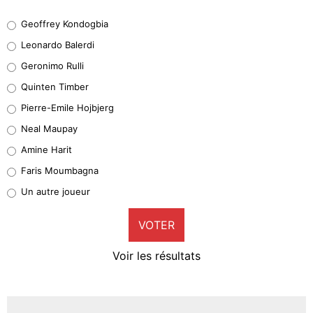
Geoffrey Kondogbia
Geoffrey Kondogbia
38%
Leonardo Balerdi
Leonardo Balerdi
Geronimo Rulli
32%
Quinten Timber
Geronimo Rulli
Pierre-Emile Hojbjerg
5%
Neal Maupay
Quinten Timber
Amine Harit
1%
Faris Moumbagna
Pierre-Emile Hojbjerg
Un autre joueur
9%
VOTER
Neal Maupay
4%
Voir les résultats
Amine Harit
3%
Faris Moumbagna