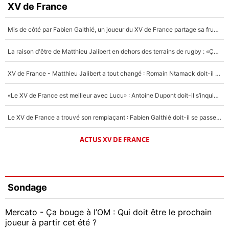
XV de France
Mis de côté par Fabien Galthié, un joueur du XV de France partage sa frustration : «ils ne me l’ont pas dit tout de suite»
La raison d'être de Matthieu Jalibert en dehors des terrains de rugby : «Ça m'atteint autant que si tu touches à un membre de ma famille»
XV de France - Matthieu Jalibert a tout changé : Romain Ntamack doit-il s’inquiéter pour sa place à un an de la Coupe du monde ?
«Le XV de France est meilleur avec Lucu» : Antoine Dupont doit-il s’inquiéter pour sa place ?
Le XV de France a trouvé son remplaçant : Fabien Galthié doit-il se passer d'Antoine Dupont ?
ACTUS XV DE FRANCE
Sondage
Mercato - Ça bouge à l’OM : Qui doit être le prochain
joueur à partir cet été ?