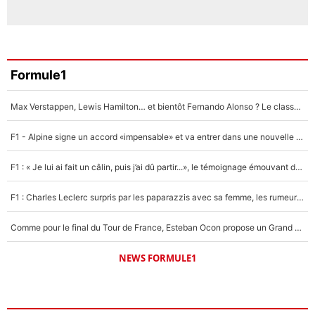
Formule1
Max Verstappen, Lewis Hamilton… et bientôt Fernando Alonso ? Le classement des pilotes les mieux payés en Formule 1 risque de changer !
F1 - Alpine signe un accord «impensable» et va entrer dans une nouvelle dimension : Grande nouvelle pour Pierre Gasly !
F1 : « Je lui ai fait un câlin, puis j’ai dû partir...», le témoignage émouvant de Max Verstappen sur sa fille
F1 : Charles Leclerc surpris par les paparazzis avec sa femme, les rumeurs étaient vraies !
Comme pour le final du Tour de France, Esteban Ocon propose un Grand Prix de Formule 1 à Paris : «Autour de l’Arc de Triomphe, ce serait génial» !
NEWS FORMULE1