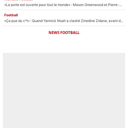
«La porte est ouverte pour tout le monde» : Mason Greenwood et Pierre-Emerick Aubameyang ont quitté l'OM, Amine Gouiri balance sur la suite du mercato et sur la réaction du vestiaire !
Football
«Ça pue du c*l» : Quand Yannick Noah a clashé Zinedine Zidane, avant de se faire recadrer par le nouveau sélectionneur de l'équipe de France !
NEWS FOOTBALL