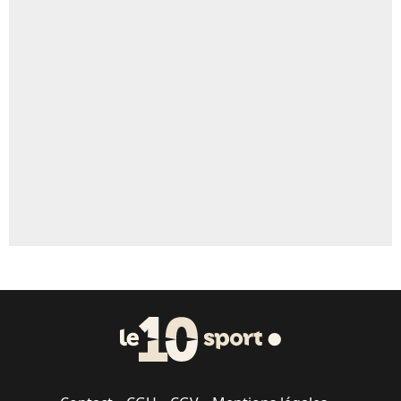
4%
Un autre joueur
5%
1664 personnes ont participé aux votes.