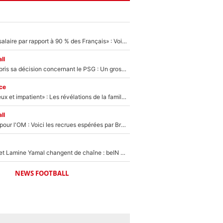
«C'est un beau salaire par rapport à 90 % des Français» : Voilà combien touchait Nelson Monfort sur France Télévisions avant de rejoindre CNews
ll
Ferran Torres a pris sa décision concernant le PSG : Un gros club étranger prêt à relancer le feuilleton pour la signature du champion du monde 2026 !
ce
«Il est très heureux et impatient» : Les révélations de la famille Zidane sur sa prise de pouvoir en équipe de France !
ll
Plus de 100M€ pour l'OM : Voici les recrues espérées par Bruno Genesio et Grégory Lorenzi après l’opération dégraissage
Kylian Mbappé et Lamine Yamal changent de chaîne : beIN SPORTS ne digère pas cette décision historique et prédit un fiasco pour la Liga
NEWS FOOTBALL