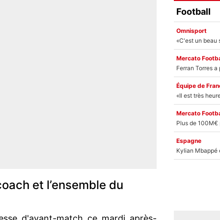
Football
Omnisport
Mercato Footba
Équipe de Fran
Mercato Footba
Espagne
 coach et l’ensemble du
esse d'avant-match ce mardi après-