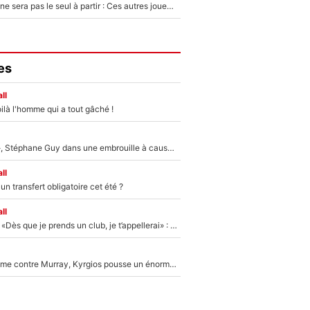
Thomas Ramos ne sera pas le seul à partir : Ces autres joueurs du XV de France pourraient aussi quitter le Stade Toulousain, un club de Top 14 est déjà sur les rangs
es
ll
ilà l'homme qui a tout gâché !
«Détester à vie», Stéphane Guy dans une embrouille à cause du PSG !
ll
n transfert obligatoire cet été ?
ll
Mercato - OM - «Dès que je prends un club, je t’appellerai» : La promesse de Marcelino au moment de claquer la porte
Victime de racisme contre Murray, Kyrgios pousse un énorme coup de gueule !