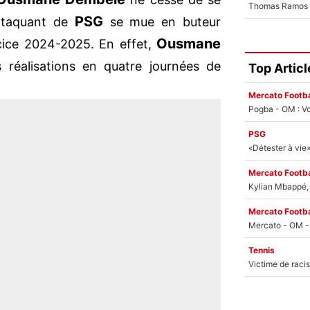
PSG
'attaquant de
se mue en buteur
Ousmane
rcice 2024-2025. En effet,
s réalisations en quatre journées de
Top Articl
Mercato Footba
Pogba - OM : Vo
PSG
Mercato Footba
Kylian Mbappé, u
Mercato Footba
Tennis