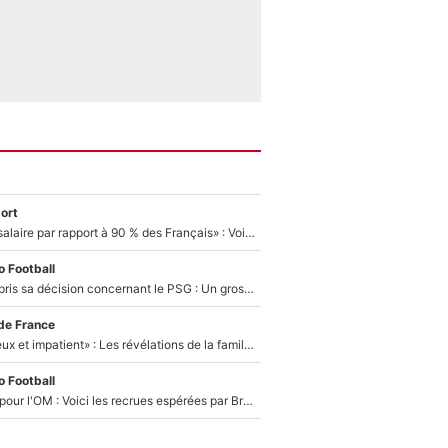
ort
«C'est un beau salaire par rapport à 90 % des Français» : Voilà combien touchait Nelson Monfort sur France Télévisions avant de rejoindre CNews
 Football
Ferran Torres a pris sa décision concernant le PSG : Un gros club étranger prêt à relancer le feuilleton pour la signature du champion du monde 2026 !
de France
«Il est très heureux et impatient» : Les révélations de la famille Zidane sur sa prise de pouvoir en équipe de France !
 Football
Plus de 100M€ pour l'OM : Voici les recrues espérées par Bruno Genesio et Grégory Lorenzi après l’opération dégraissage