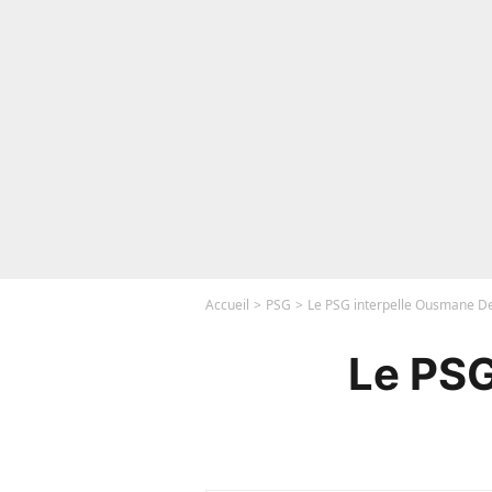
Accueil
PSG
Le PSG interpelle Ousmane 
Le PSG