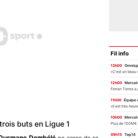
Fil info
13h00
Omnisp
12h00
Mercato
11h00
Équipe 
10h00
Mercato
trois buts en Ligue 1
09h15
Top14
Ousmane
Dembélé
ne cesse de se