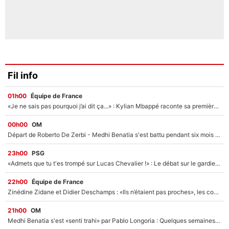
Fil info
01h00
Équipe de France
«Je ne sais pas pourquoi j’ai dit ça...» : Kylian Mbappé raconte sa première rencontre avec Zinédine Zidane (et c’est très drôle)
00h00
OM
Départ de Roberto De Zerbi - Medhi Benatia s'est battu pendant six mois pour le retenir à l'OM, le PSG a été le naufrage de trop : «Je pars avec toi»
23h00
PSG
«Admets que tu t'es trompé sur Lucas Chevalier !» : Le débat sur le gardien du PSG vire au clash à l'After Foot
22h00
Équipe de France
Zinédine Zidane et Didier Deschamps : «Ils n’étaient pas proches», les confidences d’un membre de l’équipe de France 1998 sur leur relation spéciale
21h00
OM
Medhi Benatia s'est «senti trahi» par Pablo Longoria : Quelques semaines après son départ, l'ancien directeur de football de l'OM règle ses comptes