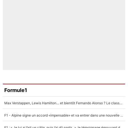
Formule1
Max Verstappen, Lewis Hamilton… et bientôt Fernando Alonso ? Le classement des pilotes les mieux payés en Formule 1 risque de changer !
F1 - Alpine signe un accord «impensable» et va entrer dans une nouvelle dimension : Grande nouvelle pour Pierre Gasly !
F1 : « Je lui ai fait un câlin, puis j’ai dû partir...», le témoignage émouvant de Max Verstappen sur sa fille