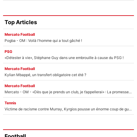
Top Articles
Mercato Football
Pogba - OM : Voilà l'homme qui a tout gâché !
PSG
«Détester à vie», Stéphane Guy dans une embrouille à cause du PSG !
Mercato Football
Kylian Mbappé, un transfert obligatoire cet été ?
Mercato Football
Mercato - OM - «Dès que je prends un club, je t’appellerai» : La promesse de Marcelino au moment de claquer la porte
Tennis
Victime de racisme contre Murray, Kyrgios pousse un énorme coup de gueule !
Football