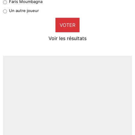
Faris Moumbagna
Pierre-Emile Hojbjerg
Un autre joueur
9%
VOTER
Neal Maupay
4%
Voir les résultats
Amine Harit
3%
Faris Moumbagna
4%
Un autre joueur
5%
1619 personnes ont participé aux votes.