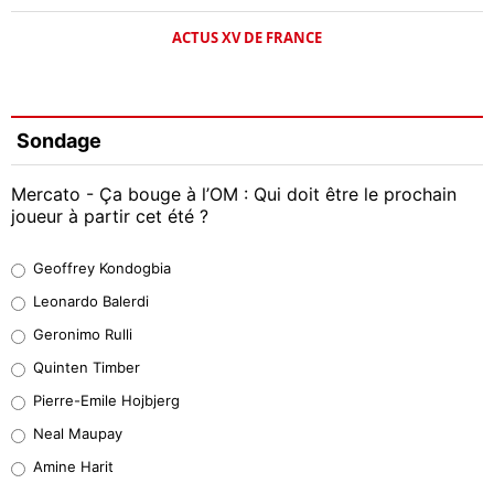
ACTUS XV DE FRANCE
Sondage
Mercato - Ça bouge à l’OM : Qui doit être le prochain
joueur à partir cet été ?
Geoffrey Kondogbia
Geoffrey Kondogbia
38%
Leonardo Balerdi
Leonardo Balerdi
Geronimo Rulli
32%
Quinten Timber
Geronimo Rulli
Pierre-Emile Hojbjerg
5%
Neal Maupay
Quinten Timber
Amine Harit
1%