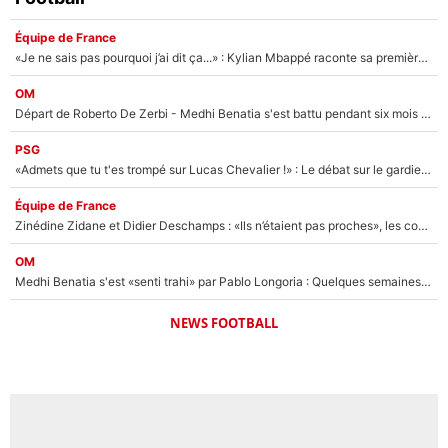
Équipe de France
«Je ne sais pas pourquoi j’ai dit ça...» : Kylian Mbappé raconte sa première rencontre avec Zinédine Zidane (et c’est très drôle)
OM
Départ de Roberto De Zerbi - Medhi Benatia s'est battu pendant six mois pour le retenir à l'OM, le PSG a été le naufrage de trop : «Je pars avec toi»
PSG
«Admets que tu t'es trompé sur Lucas Chevalier !» : Le débat sur le gardien du PSG vire au clash à l'After Foot
Équipe de France
Zinédine Zidane et Didier Deschamps : «Ils n’étaient pas proches», les confidences d’un membre de l’équipe de France 1998 sur leur relation spéciale
OM
Medhi Benatia s'est «senti trahi» par Pablo Longoria : Quelques semaines après son départ, l'ancien directeur de football de l'OM règle ses comptes
NEWS FOOTBALL