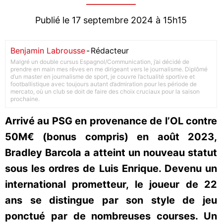
Publié le 17 septembre 2024 à 15h15
Benjamin Labrousse
-
Rédacteur
Malgré un double cursus Espagnol/Communication, j’ai décidé de
prendre en main mes rêves en me dirigeant vers le journalisme. Diplômé
d’un master en journalisme de sport, je couvre l’actualité sportive et
footballistique avec toujours autant d’admiration pour les période de
mercato, où un club se doit de faire des choix cruciaux pour la saison
prochaine.
Arrivé au PSG en provenance de l’OL contre
50M€ (bonus compris) en août 2023,
Bradley Barcola a atteint un nouveau statut
sous les ordres de Luis Enrique. Devenu un
international prometteur, le joueur de 22
ans se distingue par son style de jeu
ponctué par de nombreuses courses. Un