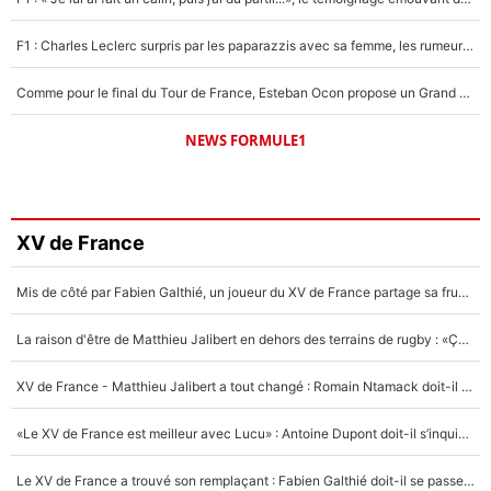
F1 : Charles Leclerc surpris par les paparazzis avec sa femme, les rumeurs étaient vraies !
Comme pour le final du Tour de France, Esteban Ocon propose un Grand Prix de Formule 1 à Paris : «Autour de l’Arc de Triomphe, ce serait génial» !
NEWS FORMULE1
XV de France
Mis de côté par Fabien Galthié, un joueur du XV de France partage sa frustration : «ils ne me l’ont pas dit tout de suite»
La raison d'être de Matthieu Jalibert en dehors des terrains de rugby : «Ça m'atteint autant que si tu touches à un membre de ma famille»
XV de France - Matthieu Jalibert a tout changé : Romain Ntamack doit-il s’inquiéter pour sa place à un an de la Coupe du monde ?
«Le XV de France est meilleur avec Lucu» : Antoine Dupont doit-il s’inquiéter pour sa place ?
Le XV de France a trouvé son remplaçant : Fabien Galthié doit-il se passer d'Antoine Dupont ?