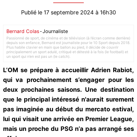
Publié le 17 septembre 2024 à 16h30
Bernard Colas
-
Journaliste
Passionné de sport, de cinéma et de télévision (à l’écran comme derrière)
depuis son enfance, Bernard est journaliste pour le 10 Sport depuis 2018.
Plus habile clavier en main que ballon au pied, il décide de couvrir
principalement un sport adulé, critiqué et détesté à la fois (le football) et
un sport qui n’en est pas un (le catch).
L’OM se prépare à accueillir Adrien Rabiot,
qui va prochainement s’engager pour les
deux prochaines saisons. Une destination
que le principal intéressé n'aurait surement
pas imaginée au début du mercato estival,
lui qui visait une arrivée en Premier League,
mais un proche du PSG n’a pas arrangé ses