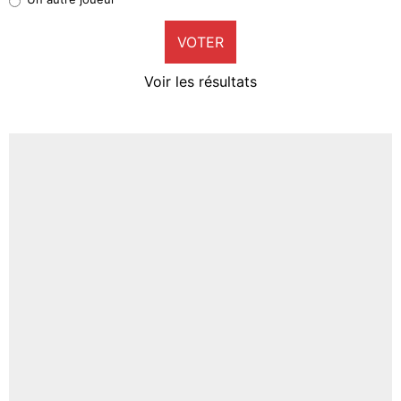
9%
VOTER
Neal Maupay
4%
Voir les résultats
Amine Harit
3%
Faris Moumbagna
4%
Un autre joueur
5%
1664 personnes ont participé aux votes.