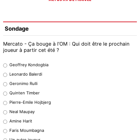
Sondage
Mercato - Ça bouge à l’OM : Qui doit être le prochain
joueur à partir cet été ?
Geoffrey Kondogbia
Geoffrey Kondogbia
38%
Leonardo Balerdi
Leonardo Balerdi
Geronimo Rulli
32%
Quinten Timber
Geronimo Rulli
Pierre-Emile Hojbjerg
5%
Neal Maupay
Quinten Timber
Amine Harit
1%
Faris Moumbagna
Pierre-Emile Hojbjerg
Un autre joueur