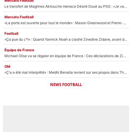
Mercato Football
Le transfert de Maghnes Akliouche menace Désiré Doué au PSG : «Je valide à 200%»
Mercato Football
«La porte est ouverte pour tout le monde» : Mason Greenwood et Pierre-Emerick Aubameyang ont quitté l'OM, Amine Gouiri balance sur la suite du mercato et sur la réaction du vestiaire !
Football
«Ça pue du c*l» : Quand Yannick Noah a clashé Zinedine Zidane, avant de se faire recadrer par le nouveau sélectionneur de l'équipe de France !
Équipe de France
Michael Olise va se régaler en équipe de France : Ces déclarations de Zinedine Zidane qui prouvent qu'il va tout miser sur la star du Bayern Munich !
OM
«Ç'a a été mal interprêté» : Medhi Benatia revient sur ses propos dans The Bridge et précise ses conditions pour rejoindre le PSG !
NEWS FOOTBALL