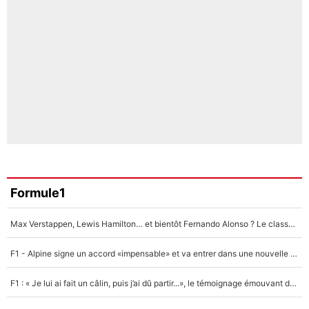
Formule1
Max Verstappen, Lewis Hamilton… et bientôt Fernando Alonso ? Le classement des pilotes les mieux payés en Formule 1 risque de changer !
F1 - Alpine signe un accord «impensable» et va entrer dans une nouvelle dimension : Grande nouvelle pour Pierre Gasly !
F1 : « Je lui ai fait un câlin, puis j’ai dû partir...», le témoignage émouvant de Max Verstappen sur sa fille