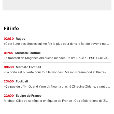
Fil info
02h30
Rugby
«C’est l'une des choses qui me fait le plus peur dans le fait de devenir maman» : En couple avec Antoine Dupont, Iris Mittenaere s'inquiète déjà pour ses futurs enfants !
01h00
Mercato Football
Le transfert de Maghnes Akliouche menace Désiré Doué au PSG : «Je valide à 200%»
00h00
Mercato Football
«La porte est ouverte pour tout le monde» : Mason Greenwood et Pierre-Emerick Aubameyang ont quitté l'OM, Amine Gouiri balance sur la suite du mercato et sur la réaction du vestiaire !
23h00
Football
«Ça pue du c*l» : Quand Yannick Noah a clashé Zinedine Zidane, avant de se faire recadrer par le nouveau sélectionneur de l'équipe de France !
22h00
Équipe de France
Michael Olise va se régaler en équipe de France : Ces déclarations de Zinedine Zidane qui prouvent qu'il va tout miser sur la star du Bayern Munich !