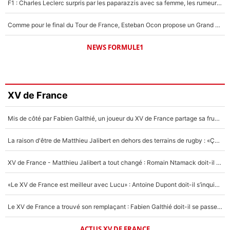
F1 : Charles Leclerc surpris par les paparazzis avec sa femme, les rumeurs étaient vraies !
Comme pour le final du Tour de France, Esteban Ocon propose un Grand Prix de Formule 1 à Paris : «Autour de l’Arc de Triomphe, ce serait génial» !
NEWS FORMULE1
XV de France
Mis de côté par Fabien Galthié, un joueur du XV de France partage sa frustration : «ils ne me l’ont pas dit tout de suite»
La raison d'être de Matthieu Jalibert en dehors des terrains de rugby : «Ça m'atteint autant que si tu touches à un membre de ma famille»
XV de France - Matthieu Jalibert a tout changé : Romain Ntamack doit-il s’inquiéter pour sa place à un an de la Coupe du monde ?
«Le XV de France est meilleur avec Lucu» : Antoine Dupont doit-il s’inquiéter pour sa place ?
Le XV de France a trouvé son remplaçant : Fabien Galthié doit-il se passer d'Antoine Dupont ?
ACTUS XV DE FRANCE