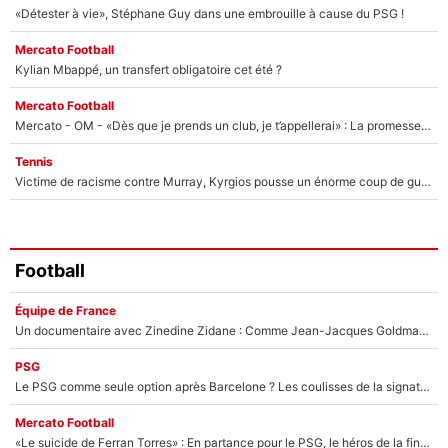
«Détester à vie», Stéphane Guy dans une embrouille à cause du PSG !
Mercato Football
Kylian Mbappé, un transfert obligatoire cet été ?
Mercato Football
Mercato - OM - «Dès que je prends un club, je t’appellerai» : La promesse de Marcelino au moment de claquer la porte
Tennis
Victime de racisme contre Murray, Kyrgios pousse un énorme coup de gueule !
Football
Équipe de France
Un documentaire avec Zinedine Zidane : Comme Jean-Jacques Goldman et Mylène Farmer, le nouveau sélectionneur de l'équipe de France a recalé une journaliste très connue
PSG
Le PSG comme seule option après Barcelone ? Les coulisses de la signature historique de Lionel Messi sont révélées au grand jour !
Mercato Football
«Le suicide de Ferran Torres» : En partance pour le PSG, le héros de la finale de la Coupe du monde s'attire les foudres de la presse espagnole !