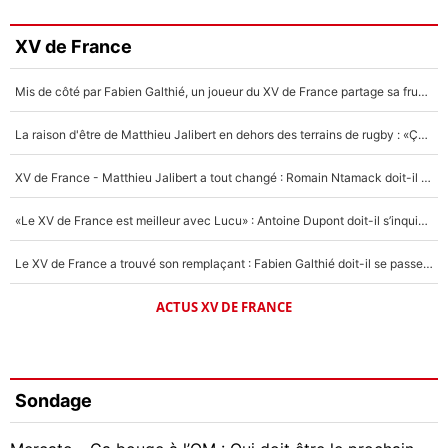
XV de France
Mis de côté par Fabien Galthié, un joueur du XV de France partage sa frustration : «ils ne me l’ont pas dit tout de suite»
La raison d'être de Matthieu Jalibert en dehors des terrains de rugby : «Ça m'atteint autant que si tu touches à un membre de ma famille»
XV de France - Matthieu Jalibert a tout changé : Romain Ntamack doit-il s’inquiéter pour sa place à un an de la Coupe du monde ?
«Le XV de France est meilleur avec Lucu» : Antoine Dupont doit-il s’inquiéter pour sa place ?
Le XV de France a trouvé son remplaçant : Fabien Galthié doit-il se passer d'Antoine Dupont ?
ACTUS XV DE FRANCE
Sondage