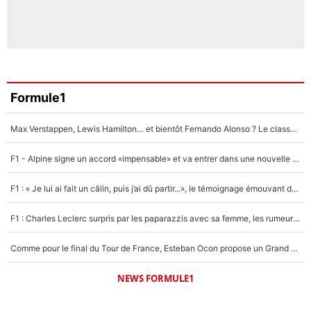
Formule1
Max Verstappen, Lewis Hamilton… et bientôt Fernando Alonso ? Le classement des pilotes les mieux payés en Formule 1 risque de changer !
F1 - Alpine signe un accord «impensable» et va entrer dans une nouvelle dimension : Grande nouvelle pour Pierre Gasly !
F1 : « Je lui ai fait un câlin, puis j’ai dû partir...», le témoignage émouvant de Max Verstappen sur sa fille
F1 : Charles Leclerc surpris par les paparazzis avec sa femme, les rumeurs étaient vraies !
Comme pour le final du Tour de France, Esteban Ocon propose un Grand Prix de Formule 1 à Paris : «Autour de l’Arc de Triomphe, ce serait génial» !
NEWS FORMULE1