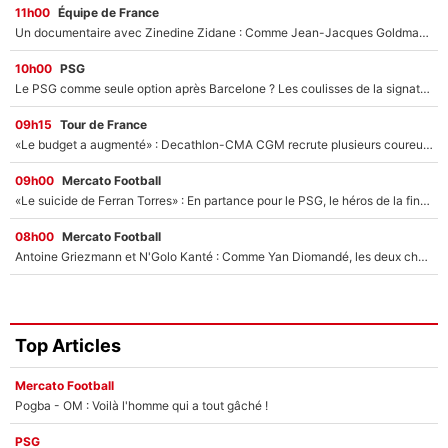
11h00
Équipe de France
Un documentaire avec Zinedine Zidane : Comme Jean-Jacques Goldman et Mylène Farmer, le nouveau sélectionneur de l'équipe de France a recalé une journaliste très connue
10h00
PSG
Le PSG comme seule option après Barcelone ? Les coulisses de la signature historique de Lionel Messi sont révélées au grand jour !
09h15
Tour de France
«Le budget a augmenté» : Decathlon-CMA CGM recrute plusieurs coureurs pour offrir à Paul Seixas une équipe pour gagner le Tour de France 2027
09h00
Mercato Football
«Le suicide de Ferran Torres» : En partance pour le PSG, le héros de la finale de la Coupe du monde s'attire les foudres de la presse espagnole !
08h00
Mercato Football
Antoine Griezmann et N'Golo Kanté : Comme Yan Diomandé, les deux champions du monde ont refusé de signer au PSG !
Top Articles
Mercato Football
Pogba - OM : Voilà l'homme qui a tout gâché !
PSG