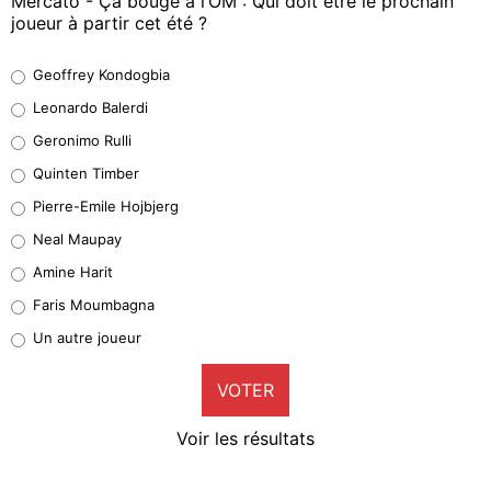
Mercato - Ça bouge à l’OM : Qui doit être le prochain
joueur à partir cet été ?
Geoffrey Kondogbia
Geoffrey Kondogbia
38%
Leonardo Balerdi
Leonardo Balerdi
Geronimo Rulli
32%
Quinten Timber
Geronimo Rulli
Pierre-Emile Hojbjerg
5%
Neal Maupay
Quinten Timber
Amine Harit
1%
Faris Moumbagna
Pierre-Emile Hojbjerg
Un autre joueur
9%
VOTER
Neal Maupay
4%
Voir les résultats
Amine Harit
3%