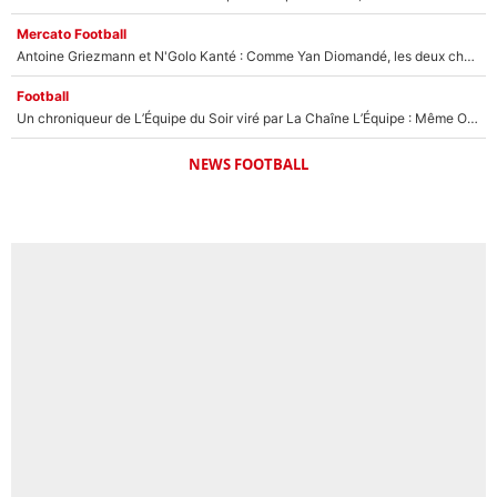
Mercato Football
Antoine Griezmann et N'Golo Kanté : Comme Yan Diomandé, les deux champions du monde ont refusé de signer au PSG !
Football
Un chroniqueur de L’Équipe du Soir viré par La Chaîne L’Équipe : Même Olivier Ménard n’avait pas pu empêcher son départ, «je l’ai appris sur Twitter, je l’ai vécu assez mal»
NEWS FOOTBALL