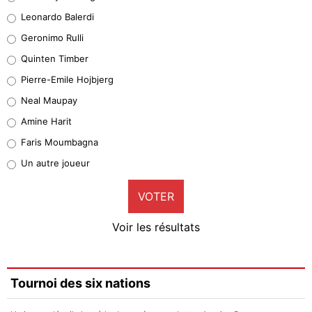
38%
Leonardo Balerdi
Leonardo Balerdi
Geronimo Rulli
32%
Quinten Timber
Geronimo Rulli
Pierre-Emile Hojbjerg
5%
Neal Maupay
Quinten Timber
Amine Harit
1%
Faris Moumbagna
Pierre-Emile Hojbjerg
Un autre joueur
9%
VOTER
Neal Maupay
4%
Voir les résultats
Amine Harit
3%
Faris Moumbagna
Tournoi des six nations
4%