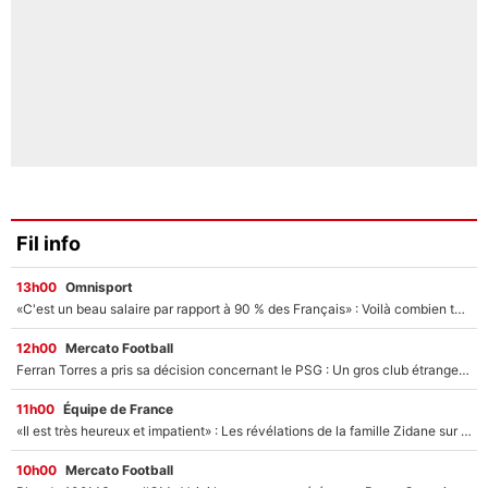
Fil info
13h00
Omnisport
«C'est un beau salaire par rapport à 90 % des Français» : Voilà combien touchait Nelson Monfort sur France Télévisions avant de rejoindre CNews
12h00
Mercato Football
Ferran Torres a pris sa décision concernant le PSG : Un gros club étranger prêt à relancer le feuilleton pour la signature du champion du monde 2026 !
11h00
Équipe de France
«Il est très heureux et impatient» : Les révélations de la famille Zidane sur sa prise de pouvoir en équipe de France !
10h00
Mercato Football