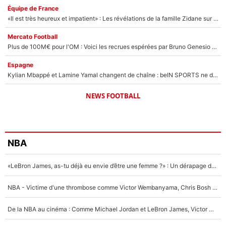
Équipe de France
«Il est très heureux et impatient» : Les révélations de la famille Zidane sur sa prise de pouvoir en équipe de France !
Mercato Football
Plus de 100M€ pour l'OM : Voici les recrues espérées par Bruno Genesio et Grégory Lorenzi après l’opération dégraissage
Espagne
Kylian Mbappé et Lamine Yamal changent de chaîne : beIN SPORTS ne digère pas cette décision historique et prédit un fiasco pour la Liga
NEWS FOOTBALL
NBA
«LeBron James, as-tu déjà eu envie d’être une femme ?» : Un dérapage de Donald Trump sur la superstar de la NBA refait surface
NBA - Victime d'une thrombose comme Victor Wembanyama, Chris Bosh prévient le Français des risques sur sa santé : «J’ai failli mourir sur le coup et j’ai été ramené à la vie»
De la NBA au cinéma : Comme Michael Jordan et LeBron James, Victor Wembanyama rêve d'une carrière d'acteur !