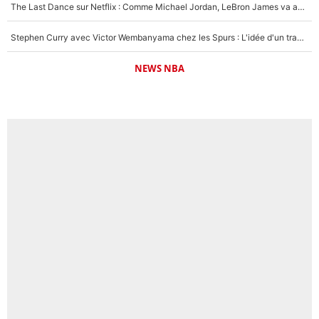
The Last Dance sur Netflix : Comme Michael Jordan, LeBron James va avoir le droit à sa série !
Stephen Curry avec Victor Wembanyama chez les Spurs : L'idée d'un trade historique est lancée en NBA !
NEWS NBA