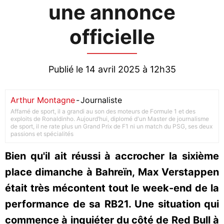
une annonce
officielle
Publié le 14 avril 2025 à 12h35
Arthur Montagne
-
Journaliste
Affamé de sport, il a grandi au son des moteurs de Formule 1 et des
exploits de Ronaldinho. Aujourd’hui, diplomé d'un Master de journalisme
de sport, il ne rate plus un Grand Prix de F1 ni un match du PSG, ses deux
passions et spécialités
Bien qu'il ait réussi à accrocher la sixième
place dimanche à Bahreïn, Max Verstappen
était très mécontent tout le week-end de la
performance de sa RB21. Une situation qui
commence à inquiéter du côté de Red Bull à