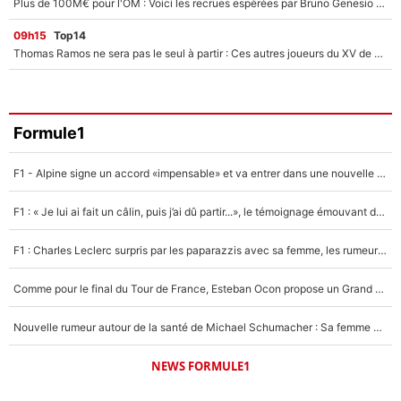
Plus de 100M€ pour l'OM : Voici les recrues espérées par Bruno Genesio et Grégory Lorenzi après l’opération dégraissage
09h15
Top14
Thomas Ramos ne sera pas le seul à partir : Ces autres joueurs du XV de France pourraient aussi quitter le Stade Toulousain, un club de Top 14 est déjà sur les rangs
Formule1
F1 - Alpine signe un accord «impensable» et va entrer dans une nouvelle dimension : Grande nouvelle pour Pierre Gasly !
F1 : « Je lui ai fait un câlin, puis j’ai dû partir...», le témoignage émouvant de Max Verstappen sur sa fille
F1 : Charles Leclerc surpris par les paparazzis avec sa femme, les rumeurs étaient vraies !
Comme pour le final du Tour de France, Esteban Ocon propose un Grand Prix de Formule 1 à Paris : «Autour de l’Arc de Triomphe, ce serait génial» !
Nouvelle rumeur autour de la santé de Michael Schumacher : Sa femme Corinna sort du silence
NEWS FORMULE1