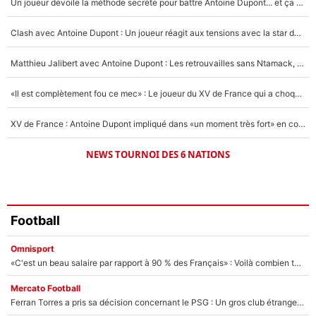
Un joueur dévoile la méthode secrète pour battre Antoine Dupont... et ça marche !
Un autre joueur
5%
Clash avec Antoine Dupont : Un joueur réagit aux tensions avec la star du XV de France !
1574 personnes ont participé aux votes.
Matthieu Jalibert avec Antoine Dupont : Les retrouvailles sans Ntamack, «il y a eu des discussions»
«Il est complètement fou ce mec» : Le joueur du XV de France qui a choqué Matthieu Jalibert !
XV de France : Antoine Dupont impliqué dans «un moment très fort» en coulisses
NEWS TOURNOI DES 6 NATIONS
Football
Omnisport
«C'est un beau salaire par rapport à 90 % des Français» : Voilà combien touchait Nelson Monfort sur France Télévisions avant de rejoindre CNews
Mercato Football
Ferran Torres a pris sa décision concernant le PSG : Un gros club étranger prêt à relancer le feuilleton pour la signature du champion du monde 2026 !