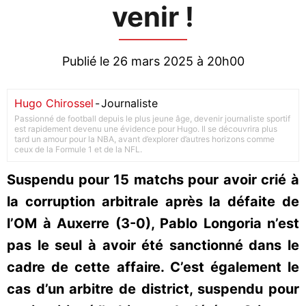
venir !
Publié le 26 mars 2025 à 20h00
Hugo Chirossel
-
Journaliste
Passionné de football depuis le plus jeune âge, devenir journaliste sportif
est rapidement devenu une évidence pour Hugo. Il se découvrira plus
tard un amour pour la NBA, avant d’explorer d’autres horizons comme
ceux de la Formule 1 et de la NFL.
Suspendu pour 15 matchs pour avoir crié à
la corruption arbitrale après la défaite de
l’OM à Auxerre (3-0), Pablo Longoria n’est
pas le seul à avoir été sanctionné dans le
cadre de cette affaire. C’est également le
cas d’un arbitre de district, suspendu pour