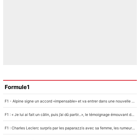
Formule1
F1 - Alpine signe un accord «impensable» et va entrer dans une nouvelle dimension : Grande nouvelle pour Pierre Gasly !
F1 : « Je lui ai fait un câlin, puis j’ai dû partir...», le témoignage émouvant de Max Verstappen sur sa fille
F1 : Charles Leclerc surpris par les paparazzis avec sa femme, les rumeurs étaient vraies !