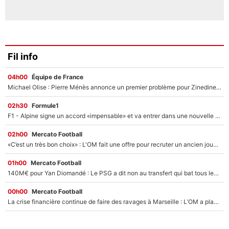
Fil info
04h00
Équipe de France
Michael Olise : Pierre Ménès annonce un premier problème pour Zinedine Zidane en équipe de France
02h30
Formule1
F1 - Alpine signe un accord «impensable» et va entrer dans une nouvelle dimension : Grande nouvelle pour Pierre Gasly !
02h00
Mercato Football
«C’est un très bon choix» : L'OM fait une offre pour recruter un ancien joueur du PSG... et c'est validé dans l'After Foot !
01h00
Mercato Football
140M€ pour Yan Diomandé : Le PSG a dit non au transfert qui bat tous les records sur le mercato
00h00
Mercato Football
La crise financière continue de faire des ravages à Marseille : L’OM a placé 12 joueurs sur le marché des transferts… et ça pourrait lui rapporter près de 100M€ !