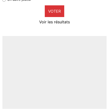
9%
VOTER
Neal Maupay
4%
Voir les résultats
Amine Harit
3%
Faris Moumbagna
5%
Un autre joueur
5%
1542 personnes ont participé aux votes.