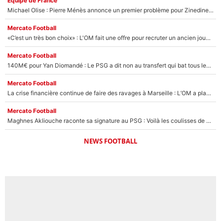
Équipe de France
Michael Olise : Pierre Ménès annonce un premier problème pour Zinedine Zidane en équipe de France
Mercato Football
«C’est un très bon choix» : L'OM fait une offre pour recruter un ancien joueur du PSG... et c'est validé dans l'After Foot !
Mercato Football
140M€ pour Yan Diomandé : Le PSG a dit non au transfert qui bat tous les records sur le mercato
Mercato Football
La crise financière continue de faire des ravages à Marseille : L’OM a placé 12 joueurs sur le marché des transferts… et ça pourrait lui rapporter près de 100M€ !
Mercato Football
Maghnes Akliouche raconte sa signature au PSG : Voilà les coulisses de son transfert de rêve à 50M€
NEWS FOOTBALL