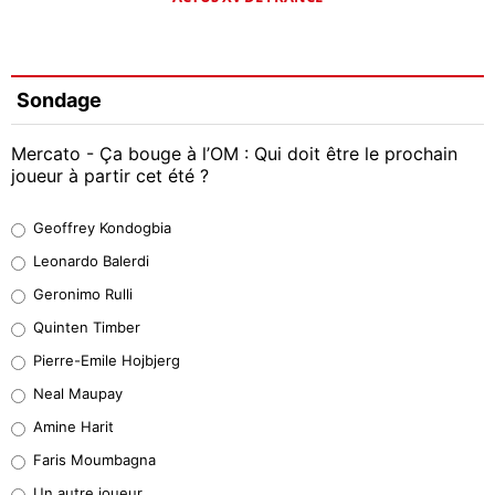
Sondage
Mercato - Ça bouge à l’OM : Qui doit être le prochain
joueur à partir cet été ?
Geoffrey Kondogbia
Geoffrey Kondogbia
38%
Leonardo Balerdi
Leonardo Balerdi
Geronimo Rulli
32%
Quinten Timber
Geronimo Rulli
Pierre-Emile Hojbjerg
5%
Neal Maupay
Quinten Timber
Amine Harit
1%
Faris Moumbagna
Pierre-Emile Hojbjerg
Un autre joueur