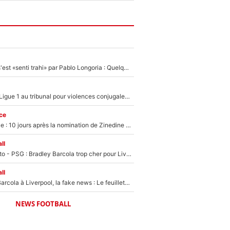
Medhi Benatia s'est «senti trahi» par Pablo Longoria : Quelques semaines après son départ, l'ancien directeur de football de l'OM règle ses comptes
Des terrains de Ligue 1 au tribunal pour violences conjugales : Un arbitre français encourt une peine de 18 mois de prison !
ce
Equipe de France : 10 jours après la nomination de Zinedine Zidane, c'est au tour de son fils de prendre un nouveau départ !
ll
EXCLU - Mercato - PSG : Bradley Barcola trop cher pour Liverpool
ll
PSG - Bradley Barcola à Liverpool, la fake news : Le feuilleton continue !
NEWS FOOTBALL