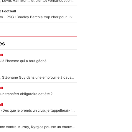
Max Verstappen, Lewis Hamilton… et bientôt Fernando Alonso ? Le classement des pilotes les mieux payés en Formule 1 risque de changer !
 Football
EXCLU - Mercato - PSG : Bradley Barcola trop cher pour Liverpool
es
ll
ilà l'homme qui a tout gâché !
«Détester à vie», Stéphane Guy dans une embrouille à cause du PSG !
ll
n transfert obligatoire cet été ?
ll
Mercato - OM - «Dès que je prends un club, je t’appellerai» : La promesse de Marcelino au moment de claquer la porte
Victime de racisme contre Murray, Kyrgios pousse un énorme coup de gueule !