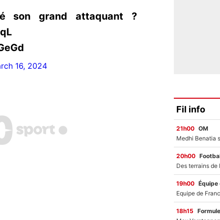
té son grand attaquant ?
0qL
XGeGd
rch 16, 2024
Fil info
21h00
OM
20h00
Footbal
19h00
Équipe
18h15
Formul