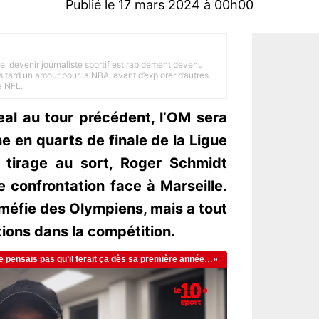
Publié le 17 mars 2024 à 00h00
e, devenir journaliste sportif est rapidement devenu
 tard un amour pour la NBA, avant d’explorer d’autres
a NFL.
real au tour précédent, l’OM sera
 en quarts de finale de la Ligue
 tirage au sort, Roger Schmidt
e confrontation face à Marseille.
méfie des Olympiens, mais a tout
ions dans la compétition.