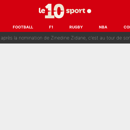
 par Pablo Longoria : Quelques semaines après son départ, l'ancien directe
tribunal pour violences conjugales : Un arbitre français encou
FOOTBALL
F1
RUGBY
NBA
CO
après la nomination de Zinedine Zidane, c'est au tour de son fi
 et bientôt Fernando Alonso ? Le classement des pilotes les mieux p
dley Barcola trop cher pour Liverpool