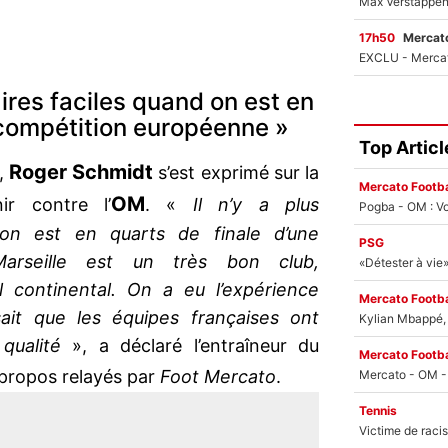
17h50
Mercato
aires faciles quand on est en
 compétition européenne »
Top Articl
Roger Schmidt
t,
s’est exprimé sur la
Mercato Footba
OM
ir contre l’
. «
Il n’y a plus
Pogba - OM : Vo
 on est en quarts de finale d’une
PSG
Marseille est un très bon club,
l continental. On a eu l’expérience
Mercato Footba
sait que les équipes françaises ont
Kylian Mbappé, u
qualité
», a déclaré l’entraîneur du
Mercato Footba
 propos relayés par
Foot Mercato
.
Tennis