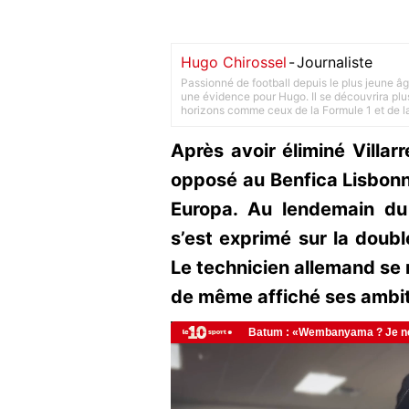
Hugo Chirossel
-
Journaliste
Passionné de football depuis le plus jeune âg
une évidence pour Hugo. Il se découvrira plus
horizons comme ceux de la Formule 1 et de l
Après avoir éliminé Villar
opposé au Benfica Lisbonne
Europa. Au lendemain du
s’est exprimé sur la doubl
Le technicien allemand se 
de même affiché ses ambit