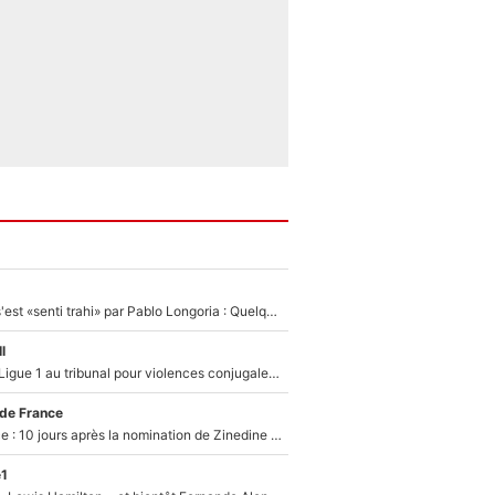
Medhi Benatia s'est «senti trahi» par Pablo Longoria : Quelques semaines après son départ, l'ancien directeur de football de l'OM règle ses comptes
l
Des terrains de Ligue 1 au tribunal pour violences conjugales : Un arbitre français encourt une peine de 18 mois de prison !
 de France
Equipe de France : 10 jours après la nomination de Zinedine Zidane, c'est au tour de son fils de prendre un nouveau départ !
e1