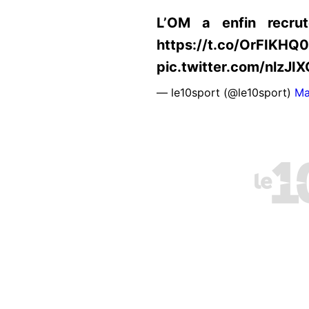
L’OM a enfin recru
https://t.co/OrFIKHQ
pic.twitter.com/nlzJI
— le10sport (@le10sport)
Ma