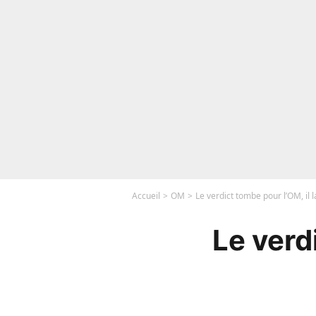
Accueil
OM
Le verdict tombe pour l’OM, il
Le verd