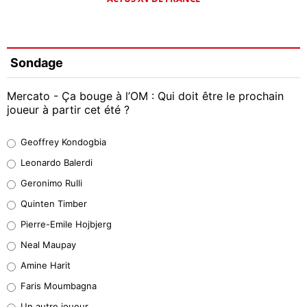
Sondage
Mercato - Ça bouge à l’OM : Qui doit être le prochain
joueur à partir cet été ?
Geoffrey Kondogbia
Geoffrey Kondogbia
38%
Leonardo Balerdi
Leonardo Balerdi
Geronimo Rulli
32%
Quinten Timber
Geronimo Rulli
Pierre-Emile Hojbjerg
5%
Neal Maupay
Quinten Timber
Amine Harit
1%
Faris Moumbagna
Pierre-Emile Hojbjerg
Un autre joueur