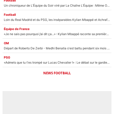
Football
Un chroniqueur de L’Équipe du Soir viré par La Chaîne L’Équipe : Même Olivier Ménard n’avait pas pu empêcher son départ, «je l’ai appris sur Twitter, je l’ai vécu assez mal»
Football
Loin du Real Madrid et du PSG, les inséparables Kylian Mbappé et Achraf Hakimi changent d'équipe le temps d'une journée !
Équipe de France
«Je ne sais pas pourquoi j’ai dit ça...» : Kylian Mbappé raconte sa première rencontre avec Zinédine Zidane (et c’est très drôle)
OM
Départ de Roberto De Zerbi - Medhi Benatia s'est battu pendant six mois pour le retenir à l'OM, le PSG a été le naufrage de trop : «Je pars avec toi»
PSG
«Admets que tu t'es trompé sur Lucas Chevalier !» : Le débat sur le gardien du PSG vire au clash à l'After Foot
NEWS FOOTBALL