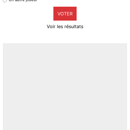
9%
VOTER
Neal Maupay
4%
Voir les résultats
Amine Harit
3%
Faris Moumbagna
4%
Un autre joueur
5%
1624 personnes ont participé aux votes.