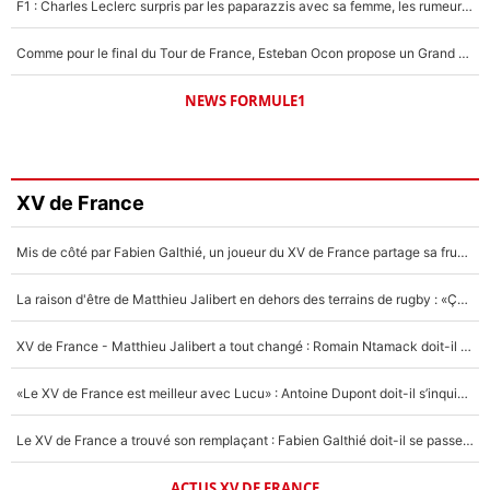
F1 : Charles Leclerc surpris par les paparazzis avec sa femme, les rumeurs étaient vraies !
Comme pour le final du Tour de France, Esteban Ocon propose un Grand Prix de Formule 1 à Paris : «Autour de l’Arc de Triomphe, ce serait génial» !
NEWS FORMULE1
XV de France
Mis de côté par Fabien Galthié, un joueur du XV de France partage sa frustration : «ils ne me l’ont pas dit tout de suite»
La raison d'être de Matthieu Jalibert en dehors des terrains de rugby : «Ça m'atteint autant que si tu touches à un membre de ma famille»
XV de France - Matthieu Jalibert a tout changé : Romain Ntamack doit-il s’inquiéter pour sa place à un an de la Coupe du monde ?
«Le XV de France est meilleur avec Lucu» : Antoine Dupont doit-il s’inquiéter pour sa place ?
Le XV de France a trouvé son remplaçant : Fabien Galthié doit-il se passer d'Antoine Dupont ?
ACTUS XV DE FRANCE