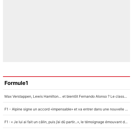
Formule1
Max Verstappen, Lewis Hamilton… et bientôt Fernando Alonso ? Le classement des pilotes les mieux payés en Formule 1 risque de changer !
F1 - Alpine signe un accord «impensable» et va entrer dans une nouvelle dimension : Grande nouvelle pour Pierre Gasly !
F1 : « Je lui ai fait un câlin, puis j’ai dû partir...», le témoignage émouvant de Max Verstappen sur sa fille