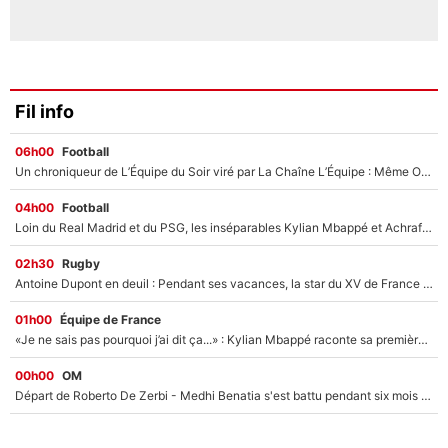
Fil info
06h00
Football
Un chroniqueur de L’Équipe du Soir viré par La Chaîne L’Équipe : Même Olivier Ménard n’avait pas pu empêcher son départ, «je l’ai appris sur Twitter, je l’ai vécu assez mal»
04h00
Football
Loin du Real Madrid et du PSG, les inséparables Kylian Mbappé et Achraf Hakimi changent d'équipe le temps d'une journée !
02h30
Rugby
Antoine Dupont en deuil : Pendant ses vacances, la star du XV de France a perdu sa grand-mère
01h00
Équipe de France
«Je ne sais pas pourquoi j’ai dit ça...» : Kylian Mbappé raconte sa première rencontre avec Zinédine Zidane (et c’est très drôle)
00h00
OM
Départ de Roberto De Zerbi - Medhi Benatia s'est battu pendant six mois pour le retenir à l'OM, le PSG a été le naufrage de trop : «Je pars avec toi»