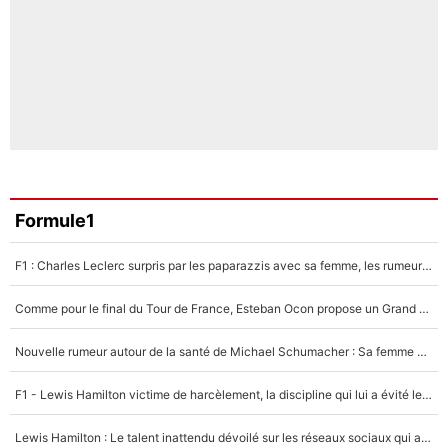
Formule1
F1 : Charles Leclerc surpris par les paparazzis avec sa femme, les rumeurs étaient vraies !
Comme pour le final du Tour de France, Esteban Ocon propose un Grand Prix de Formule 1 à Paris : «Autour de l’Arc de Triomphe, ce serait génial» !
Nouvelle rumeur autour de la santé de Michael Schumacher : Sa femme Corinna sort du silence
F1 - Lewis Hamilton victime de harcèlement, la discipline qui lui a évité le pire : «J'aurais probablement mal tourné»
Lewis Hamilton : Le talent inattendu dévoilé sur les réseaux sociaux qui a impressionné Kim Kardashian pendant leurs vacances en amoureux !