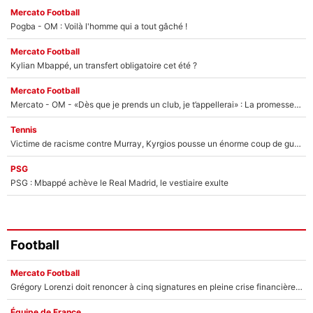
Mercato Football
Pogba - OM : Voilà l'homme qui a tout gâché !
Mercato Football
Kylian Mbappé, un transfert obligatoire cet été ?
Mercato Football
Mercato - OM - «Dès que je prends un club, je t’appellerai» : La promesse de Marcelino au moment de claquer la porte
Tennis
Victime de racisme contre Murray, Kyrgios pousse un énorme coup de gueule !
PSG
PSG : Mbappé achève le Real Madrid, le vestiaire exulte
Football
Mercato Football
Grégory Lorenzi doit renoncer à cinq signatures en pleine crise financière : L’IA propose sept noms à l’OM pour un mercato réussi... à seulement 5M€ !
Équipe de France