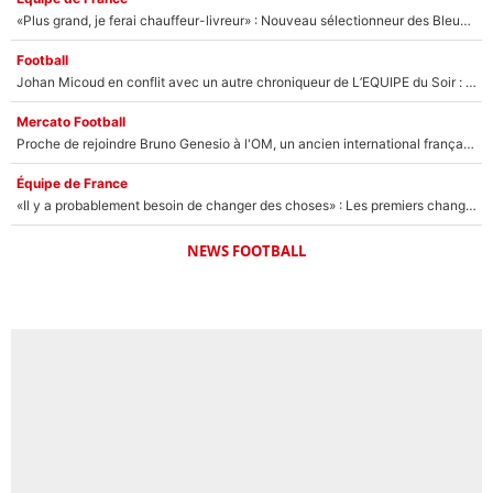
«Plus grand, je ferai chauffeur-livreur» : Nouveau sélectionneur des Bleus, Zinédine Zidane s’était imaginé un avenir très différent lorsqu'il était enfant
Football
Johan Micoud en conflit avec un autre chroniqueur de L’EQUIPE du Soir : «Pendant un moment, je ne les ai pas remis ensemble dans l'émission»
Mercato Football
Proche de rejoindre Bruno Genesio à l'OM, un ancien international français va finalement débarquer... sur RMC !
Équipe de France
«Il y a probablement besoin de changer des choses» : Les premiers changements de Zinedine Zidane en équipe de France sont révélés ?
NEWS FOOTBALL