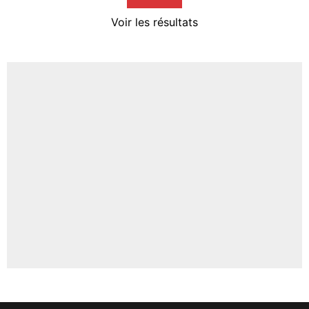
4%
Voir les résultats
Amine Harit
3%
Faris Moumbagna
4%
Un autre joueur
5%
1459 personnes ont participé aux votes.