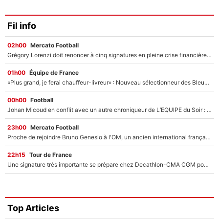
Fil info
02h00
Mercato Football
Grégory Lorenzi doit renoncer à cinq signatures en pleine crise financière : L’IA propose sept noms à l’OM pour un mercato réussi... à seulement 5M€ !
01h00
Équipe de France
«Plus grand, je ferai chauffeur-livreur» : Nouveau sélectionneur des Bleus, Zinédine Zidane s’était imaginé un avenir très différent lorsqu'il était enfant
00h00
Football
Johan Micoud en conflit avec un autre chroniqueur de L’EQUIPE du Soir : «Pendant un moment, je ne les ai pas remis ensemble dans l'émission»
23h00
Mercato Football
Proche de rejoindre Bruno Genesio à l'OM, un ancien international français va finalement débarquer... sur RMC !
22h15
Tour de France
Une signature très importante se prépare chez Decathlon-CMA CGM pour aider Paul Seixas à gagner le Tour de France 2027
Top Articles