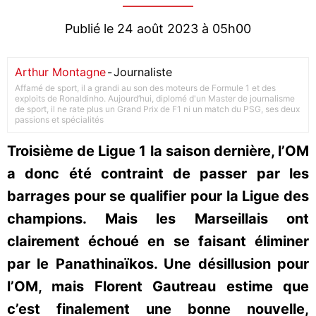
Publié le 24 août 2023 à 05h00
Arthur Montagne
-
Journaliste
Affamé de sport, il a grandi au son des moteurs de Formule 1 et des
exploits de Ronaldinho. Aujourd’hui, diplomé d'un Master de journalisme
de sport, il ne rate plus un Grand Prix de F1 ni un match du PSG, ses deux
passions et spécialités
Troisième de Ligue 1 la saison dernière, l’OM
a donc été contraint de passer par les
barrages pour se qualifier pour la Ligue des
champions. Mais les Marseillais ont
clairement échoué en se faisant éliminer
par le Panathinaïkos. Une désillusion pour
l’OM, mais Florent Gautreau estime que
c’est finalement une bonne nouvelle,