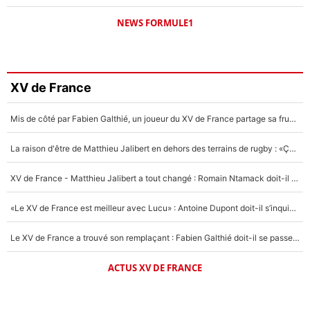
NEWS FORMULE1
XV de France
Mis de côté par Fabien Galthié, un joueur du XV de France partage sa frustration : «ils ne me l’ont pas dit tout de suite»
La raison d'être de Matthieu Jalibert en dehors des terrains de rugby : «Ça m'atteint autant que si tu touches à un membre de ma famille»
XV de France - Matthieu Jalibert a tout changé : Romain Ntamack doit-il s’inquiéter pour sa place à un an de la Coupe du monde ?
«Le XV de France est meilleur avec Lucu» : Antoine Dupont doit-il s’inquiéter pour sa place ?
Le XV de France a trouvé son remplaçant : Fabien Galthié doit-il se passer d'Antoine Dupont ?
ACTUS XV DE FRANCE