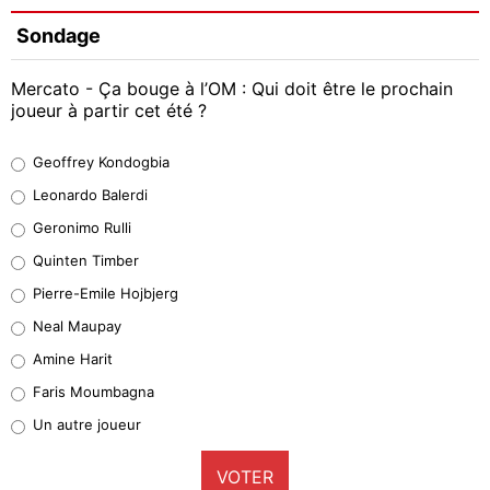
Sondage
Mercato - Ça bouge à l’OM : Qui doit être le prochain
joueur à partir cet été ?
Geoffrey Kondogbia
Geoffrey Kondogbia
38%
Leonardo Balerdi
Leonardo Balerdi
Geronimo Rulli
32%
Quinten Timber
Geronimo Rulli
Pierre-Emile Hojbjerg
4%
Neal Maupay
Quinten Timber
Amine Harit
1%
Faris Moumbagna
Pierre-Emile Hojbjerg
Un autre joueur
9%
VOTER
Neal Maupay