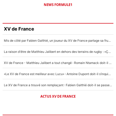
NEWS FORMULE1
XV de France
Mis de côté par Fabien Galthié, un joueur du XV de France partage sa frustration : «ils ne me l’ont pas dit tout de suite»
La raison d'être de Matthieu Jalibert en dehors des terrains de rugby : «Ça m'atteint autant que si tu touches à un membre de ma famille»
XV de France - Matthieu Jalibert a tout changé : Romain Ntamack doit-il s’inquiéter pour sa place à un an de la Coupe du monde ?
«Le XV de France est meilleur avec Lucu» : Antoine Dupont doit-il s’inquiéter pour sa place ?
Le XV de France a trouvé son remplaçant : Fabien Galthié doit-il se passer d'Antoine Dupont ?
ACTUS XV DE FRANCE