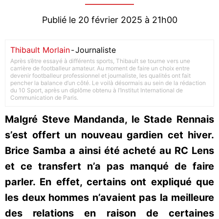
Publié le 20 février 2025 à 21h00
Thibault Morlain
-
Journaliste
Après s’être essayé à différents sports, Thibault se tourne vers une
carrière de footballeur amateur. Au moment de faire un choix entre
devenir footballeur professionnel et journaliste, les qualités ont fait
pencher la balance d’un côté. Le voilà désormais au sein de la rédaction
du 10 Sport, après un diplôme obtenu à l’Institut International de
Communication de Paris.
Malgré Steve Mandanda, le Stade Rennais
s’est offert un nouveau gardien cet hiver.
Brice Samba a ainsi été acheté au RC Lens
et ce transfert n’a pas manqué de faire
parler. En effet, certains ont expliqué que
les deux hommes n’avaient pas la meilleure
des relations en raison de certaines