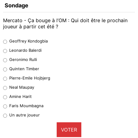
Sondage
Mercato - Ça bouge à l’OM : Qui doit être le prochain
joueur à partir cet été ?
Geoffrey Kondogbia
Geoffrey Kondogbia
38%
Leonardo Balerdi
Leonardo Balerdi
Geronimo Rulli
32%
Quinten Timber
Geronimo Rulli
Pierre-Emile Hojbjerg
5%
Neal Maupay
Quinten Timber
Amine Harit
1%
Faris Moumbagna
Pierre-Emile Hojbjerg
Un autre joueur
9%
VOTER
Neal Maupay
4%