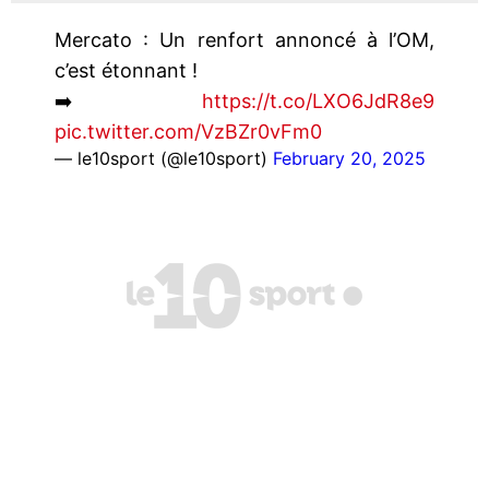
Mercato : Un renfort annoncé à l’OM,
c’est étonnant !
➡️
https://t.co/LXO6JdR8e9
pic.twitter.com/VzBZr0vFm0
— le10sport (@le10sport)
February 20, 2025