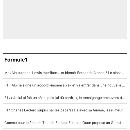
Formule1
Max Verstappen, Lewis Hamilton… et bientôt Fernando Alonso ? Le classement des pilotes les mieux payés en Formule 1 risque de changer !
F1 - Alpine signe un accord «impensable» et va entrer dans une nouvelle dimension : Grande nouvelle pour Pierre Gasly !
F1 : « Je lui ai fait un câlin, puis j’ai dû partir...», le témoignage émouvant de Max Verstappen sur sa fille
F1 : Charles Leclerc surpris par les paparazzis avec sa femme, les rumeurs étaient vraies !
Comme pour le final du Tour de France, Esteban Ocon propose un Grand Prix de Formule 1 à Paris : «Autour de l’Arc de Triomphe, ce serait génial» !