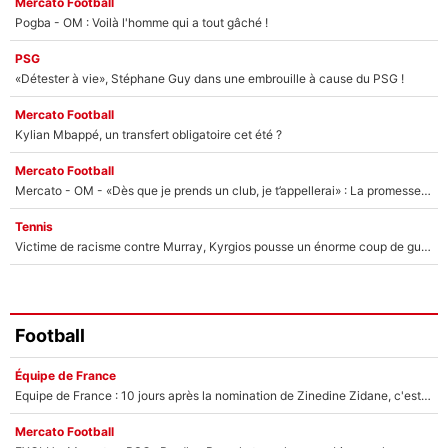
Mercato Football
Pogba - OM : Voilà l'homme qui a tout gâché !
PSG
«Détester à vie», Stéphane Guy dans une embrouille à cause du PSG !
Mercato Football
Kylian Mbappé, un transfert obligatoire cet été ?
Mercato Football
Mercato - OM - «Dès que je prends un club, je t’appellerai» : La promesse de Marcelino au moment de claquer la porte
Tennis
Victime de racisme contre Murray, Kyrgios pousse un énorme coup de gueule !
Football
Équipe de France
Equipe de France : 10 jours après la nomination de Zinedine Zidane, c'est au tour de son fils de prendre un nouveau départ !
Mercato Football