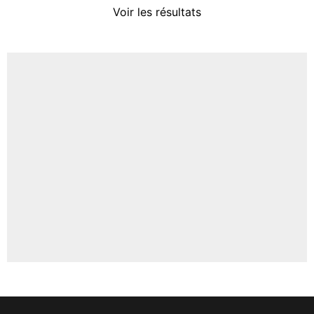
Voir les résultats
Amine Harit
3%
Faris Moumbagna
4%
Un autre joueur
5%
1611 personnes ont participé aux votes.