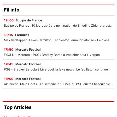
Fil info
19h00
Équipe de France
Equipe de France : 10 jours après la nomination de Zinedine Zidane, c'est au tour de son fils de prendre un nouveau départ !
18h15
Formule1
Max Verstappen, Lewis Hamilton… et bientôt Fernando Alonso ? Le classement des pilotes les mieux payés en Formule 1 risque de changer !
17h50
Mercato Football
EXCLU - Mercato - PSG : Bradley Barcola trop cher pour Liverpool
17h45
Mercato Football
PSG - Bradley Barcola à Liverpool, la fake news : Le feuilleton continue !
17h00
Mercato Football
Akliouche, Mika Godts... La semaine à 100M€ du PSG qui fait basculer le mercato du PSG !
Top Articles