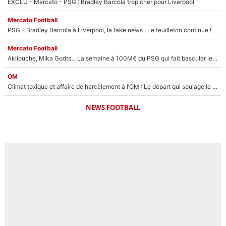
EXCLU - Mercato - PSG : Bradley Barcola trop cher pour Liverpool
Mercato Football
PSG - Bradley Barcola à Liverpool, la fake news : Le feuilleton continue !
Mercato Football
Akliouche, Mika Godts... La semaine à 100M€ du PSG qui fait basculer le mercato du PSG !
OM
Climat toxique et affaire de harcèlement à l’OM : Le départ qui soulage le vestiaire de Bruno Genesio
NEWS FOOTBALL