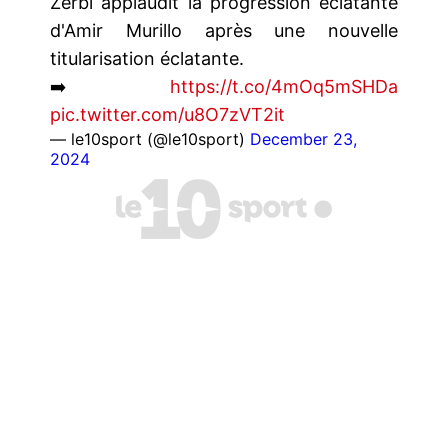
Zerbi applaudit la progression éclatante
d'Amir Murillo après une nouvelle
titularisation éclatante.
➡️
https://t.co/4mOq5mSHDa
pic.twitter.com/u8O7zVT2it
— le10sport (@le10sport)
December 23,
2024