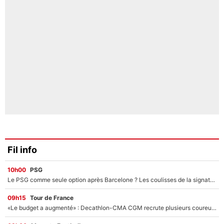
Fil info
10h00
PSG
Le PSG comme seule option après Barcelone ? Les coulisses de la signature historique de Lionel Messi sont révélées au grand jour !
09h15
Tour de France
«Le budget a augmenté» : Decathlon-CMA CGM recrute plusieurs coureurs pour offrir à Paul Seixas une équipe pour gagner le Tour de France 2027