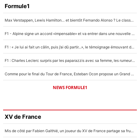
Formule1
Max Verstappen, Lewis Hamilton… et bientôt Fernando Alonso ? Le classement des pilotes les mieux payés en Formule 1 risque de changer !
F1 - Alpine signe un accord «impensable» et va entrer dans une nouvelle dimension : Grande nouvelle pour Pierre Gasly !
F1 : « Je lui ai fait un câlin, puis j’ai dû partir...», le témoignage émouvant de Max Verstappen sur sa fille
F1 : Charles Leclerc surpris par les paparazzis avec sa femme, les rumeurs étaient vraies !
Comme pour le final du Tour de France, Esteban Ocon propose un Grand Prix de Formule 1 à Paris : «Autour de l’Arc de Triomphe, ce serait génial» !
NEWS FORMULE1
XV de France
Mis de côté par Fabien Galthié, un joueur du XV de France partage sa frustration : «ils ne me l’ont pas dit tout de suite»