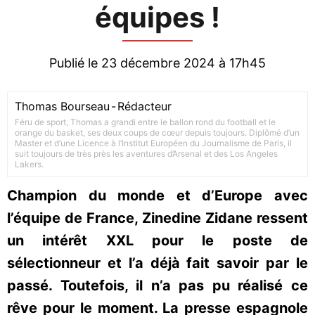
équipes !
Publié le 23 décembre 2024 à 17h45
Thomas Bourseau
-
Rédacteur
Féru de sport, Thomas a grandi entre le ballon rond du football et le
orange du basket, ses deux coups de cœur depuis toujours. Diplômé d’un
Master et d’une Licence à l’Institut Européen du Journalisme de Paris, il
suit toujours de très près les aventures d’Arsenal et des Los Angeles
Lakers.
Champion du monde et d’Europe avec
l’équipe de France, Zinedine Zidane ressent
un intérêt XXL pour le poste de
sélectionneur et l’a déjà fait savoir par le
passé. Toutefois, il n’a pas pu réalisé ce
rêve pour le moment. La presse espagnole