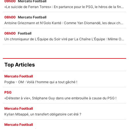
09h00
Mercato Football
«Le suicide de Ferran Torres» : En partance pour le PSG, le héros de la finale de la Coupe du monde s'attire les foudres de la presse espagnole !
08h00
Mercato Football
Antoine Griezmann et N'Golo Kanté : Comme Yan Diomandé, les deux champions du monde ont refusé de signer au PSG !
06h00
Football
Un chroniqueur de L’Équipe du Soir viré par La Chaîne L’Équipe : Même Olivier Ménard n’avait pas pu empêcher son départ, «je l’ai appris sur Twitter, je l’ai vécu assez mal»
Top Articles
Mercato Football
Pogba - OM : Voilà l'homme qui a tout gâché !
PSG
«Détester à vie», Stéphane Guy dans une embrouille à cause du PSG !
Mercato Football
Kylian Mbappé, un transfert obligatoire cet été ?
Mercato Football