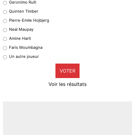
Geronimo Rulli
32%
Quinten Timber
Geronimo Rulli
Pierre-Emile Hojbjerg
5%
Neal Maupay
Quinten Timber
Amine Harit
1%
Faris Moumbagna
Pierre-Emile Hojbjerg
Un autre joueur
9%
VOTER
Neal Maupay
4%
Voir les résultats
Amine Harit
3%
Faris Moumbagna
4%
Un autre joueur
5%