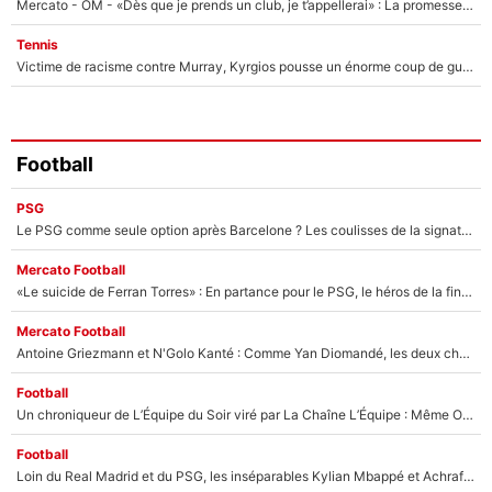
Mercato - OM - «Dès que je prends un club, je t’appellerai» : La promesse de Marcelino au moment de claquer la porte
Tennis
Victime de racisme contre Murray, Kyrgios pousse un énorme coup de gueule !
Football
PSG
Le PSG comme seule option après Barcelone ? Les coulisses de la signature historique de Lionel Messi sont révélées au grand jour !
Mercato Football
«Le suicide de Ferran Torres» : En partance pour le PSG, le héros de la finale de la Coupe du monde s'attire les foudres de la presse espagnole !
Mercato Football
Antoine Griezmann et N'Golo Kanté : Comme Yan Diomandé, les deux champions du monde ont refusé de signer au PSG !
Football
Un chroniqueur de L’Équipe du Soir viré par La Chaîne L’Équipe : Même Olivier Ménard n’avait pas pu empêcher son départ, «je l’ai appris sur Twitter, je l’ai vécu assez mal»
Football
Loin du Real Madrid et du PSG, les inséparables Kylian Mbappé et Achraf Hakimi changent d'équipe le temps d'une journée !