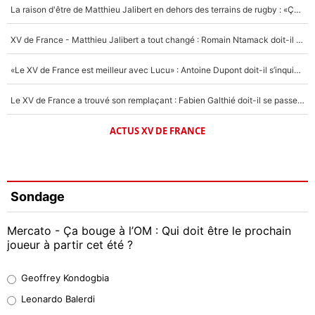
La raison d'être de Matthieu Jalibert en dehors des terrains de rugby : «Ça m'atteint autant que si tu touches à un membre de ma famille»
XV de France - Matthieu Jalibert a tout changé : Romain Ntamack doit-il s’inquiéter pour sa place à un an de la Coupe du monde ?
«Le XV de France est meilleur avec Lucu» : Antoine Dupont doit-il s’inquiéter pour sa place ?
Le XV de France a trouvé son remplaçant : Fabien Galthié doit-il se passer d'Antoine Dupont ?
ACTUS XV DE FRANCE
Sondage
Mercato - Ça bouge à l’OM : Qui doit être le prochain
joueur à partir cet été ?
Geoffrey Kondogbia
Geoffrey Kondogbia
38%
Leonardo Balerdi
Leonardo Balerdi