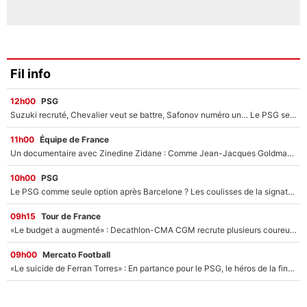
Fil info
12h00
PSG
Suzuki recruté, Chevalier veut se battre, Safonov numéro un… Le PSG se lance encore dans un gros chantier pour le poste de gardien de but
11h00
Équipe de France
Un documentaire avec Zinedine Zidane : Comme Jean-Jacques Goldman et Mylène Farmer, le nouveau sélectionneur de l'équipe de France a recalé une journaliste très connue
10h00
PSG
Le PSG comme seule option après Barcelone ? Les coulisses de la signature historique de Lionel Messi sont révélées au grand jour !
09h15
Tour de France
«Le budget a augmenté» : Decathlon-CMA CGM recrute plusieurs coureurs pour offrir à Paul Seixas une équipe pour gagner le Tour de France 2027
09h00
Mercato Football
«Le suicide de Ferran Torres» : En partance pour le PSG, le héros de la finale de la Coupe du monde s'attire les foudres de la presse espagnole !