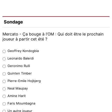
Sondage
Mercato - Ça bouge à l’OM : Qui doit être le prochain
joueur à partir cet été ?
Geoffrey Kondogbia
Geoffrey Kondogbia
38%
Leonardo Balerdi
Leonardo Balerdi
Geronimo Rulli
32%
Quinten Timber
Geronimo Rulli
Pierre-Emile Hojbjerg
5%
Neal Maupay
Quinten Timber
Amine Harit
1%
Faris Moumbagna
Pierre-Emile Hojbjerg
Un autre joueur