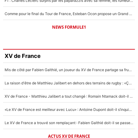
F1 : Charles Leclerc surpris par les paparazzis avec sa femme, les rumeurs étaient vraies !
Comme pour le final du Tour de France, Esteban Ocon propose un Grand Prix de Formule 1 à Paris : «Autour de l’Arc de Triomphe, ce serait génial» !
NEWS FORMULE1
XV de France
Mis de côté par Fabien Galthié, un joueur du XV de France partage sa frustration : «ils ne me l’ont pas dit tout de suite»
La raison d'être de Matthieu Jalibert en dehors des terrains de rugby : «Ça m'atteint autant que si tu touches à un membre de ma famille»
XV de France - Matthieu Jalibert a tout changé : Romain Ntamack doit-il s’inquiéter pour sa place à un an de la Coupe du monde ?
«Le XV de France est meilleur avec Lucu» : Antoine Dupont doit-il s’inquiéter pour sa place ?
Le XV de France a trouvé son remplaçant : Fabien Galthié doit-il se passer d'Antoine Dupont ?
ACTUS XV DE FRANCE