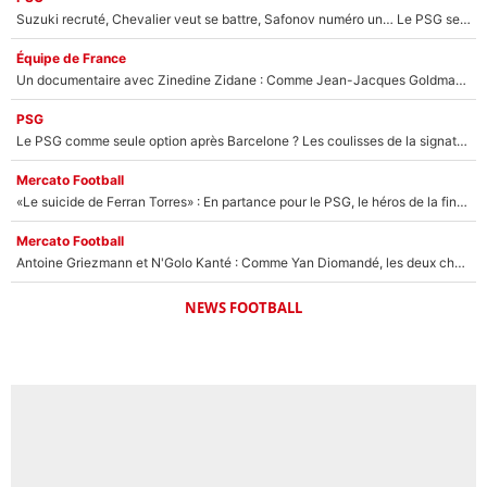
Suzuki recruté, Chevalier veut se battre, Safonov numéro un… Le PSG se lance encore dans un gros chantier pour le poste de gardien de but
Équipe de France
Un documentaire avec Zinedine Zidane : Comme Jean-Jacques Goldman et Mylène Farmer, le nouveau sélectionneur de l'équipe de France a recalé une journaliste très connue
PSG
Le PSG comme seule option après Barcelone ? Les coulisses de la signature historique de Lionel Messi sont révélées au grand jour !
Mercato Football
«Le suicide de Ferran Torres» : En partance pour le PSG, le héros de la finale de la Coupe du monde s'attire les foudres de la presse espagnole !
Mercato Football
Antoine Griezmann et N'Golo Kanté : Comme Yan Diomandé, les deux champions du monde ont refusé de signer au PSG !
NEWS FOOTBALL