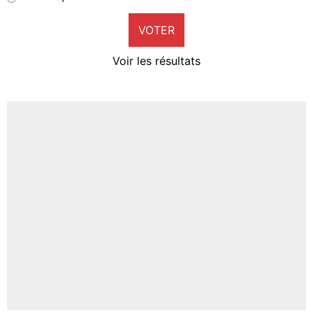
9%
VOTER
Neal Maupay
4%
Voir les résultats
Amine Harit
3%
Faris Moumbagna
4%
Un autre joueur
5%
1635 personnes ont participé aux votes.