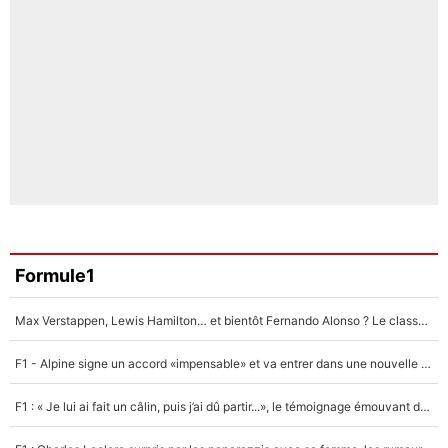
Formule1
Max Verstappen, Lewis Hamilton… et bientôt Fernando Alonso ? Le classement des pilotes les mieux payés en Formule 1 risque de changer !
F1 - Alpine signe un accord «impensable» et va entrer dans une nouvelle dimension : Grande nouvelle pour Pierre Gasly !
F1 : « Je lui ai fait un câlin, puis j’ai dû partir...», le témoignage émouvant de Max Verstappen sur sa fille