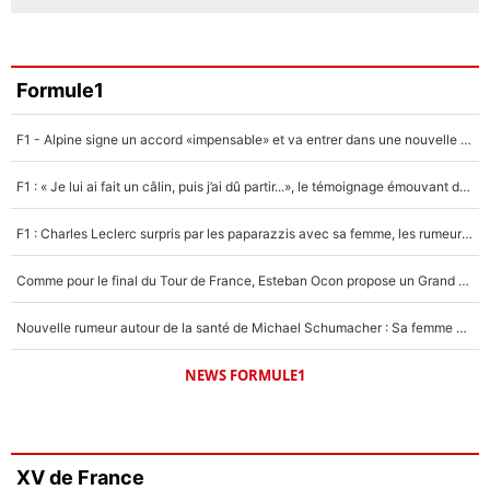
Formule1
F1 - Alpine signe un accord «impensable» et va entrer dans une nouvelle dimension : Grande nouvelle pour Pierre Gasly !
F1 : « Je lui ai fait un câlin, puis j’ai dû partir...», le témoignage émouvant de Max Verstappen sur sa fille
F1 : Charles Leclerc surpris par les paparazzis avec sa femme, les rumeurs étaient vraies !
Comme pour le final du Tour de France, Esteban Ocon propose un Grand Prix de Formule 1 à Paris : «Autour de l’Arc de Triomphe, ce serait génial» !
Nouvelle rumeur autour de la santé de Michael Schumacher : Sa femme Corinna sort du silence
NEWS FORMULE1
XV de France