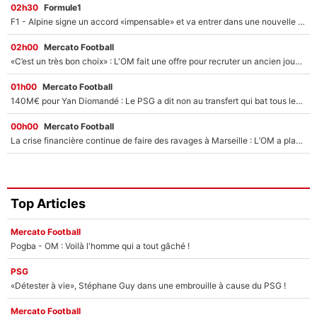
02h30
Formule1
F1 - Alpine signe un accord «impensable» et va entrer dans une nouvelle dimension : Grande nouvelle pour Pierre Gasly !
02h00
Mercato Football
«C’est un très bon choix» : L'OM fait une offre pour recruter un ancien joueur du PSG... et c'est validé dans l'After Foot !
01h00
Mercato Football
140M€ pour Yan Diomandé : Le PSG a dit non au transfert qui bat tous les records sur le mercato
00h00
Mercato Football
La crise financière continue de faire des ravages à Marseille : L’OM a placé 12 joueurs sur le marché des transferts… et ça pourrait lui rapporter près de 100M€ !
Top Articles
Mercato Football
Pogba - OM : Voilà l'homme qui a tout gâché !
PSG
«Détester à vie», Stéphane Guy dans une embrouille à cause du PSG !
Mercato Football