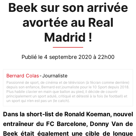
Beek sur son arrivée
avortée au Real
Madrid !
Publié le 4 septembre 2020 à 22h00
Bernard Colas
-
Journaliste
Passionné de sport, de cinéma et de télévision (à l’écran comme derrière)
depuis son enfance, Bernard est journaliste pour le 10 Sport depuis 2018.
Plus habile clavier en main que ballon au pied, il décide de couvrir
principalement un sport adulé, critiqué et détesté à la fois (le football) et
un sport qui n’en est pas un (le catch).
Dans la short-list de Ronald Koeman, nouvel
entraîneur du FC Barcelone, Donny Van de
Beek était également une cible de longue