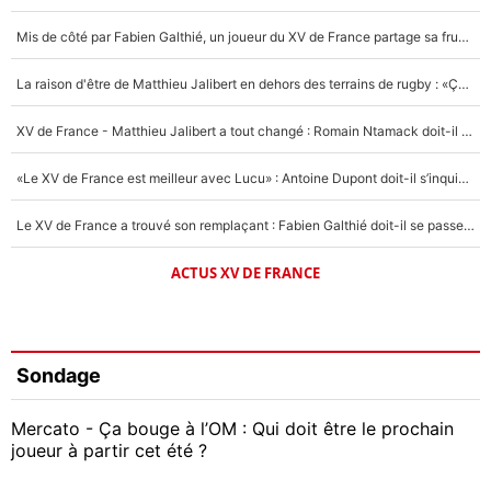
Mis de côté par Fabien Galthié, un joueur du XV de France partage sa frustration : «ils ne me l’ont pas dit tout de suite»
La raison d'être de Matthieu Jalibert en dehors des terrains de rugby : «Ça m'atteint autant que si tu touches à un membre de ma famille»
XV de France - Matthieu Jalibert a tout changé : Romain Ntamack doit-il s’inquiéter pour sa place à un an de la Coupe du monde ?
«Le XV de France est meilleur avec Lucu» : Antoine Dupont doit-il s’inquiéter pour sa place ?
Le XV de France a trouvé son remplaçant : Fabien Galthié doit-il se passer d'Antoine Dupont ?
ACTUS XV DE FRANCE
Sondage
Mercato - Ça bouge à l’OM : Qui doit être le prochain
joueur à partir cet été ?
Geoffrey Kondogbia