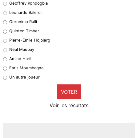
Geoffrey Kondogbia
38%
Leonardo Balerdi
Leonardo Balerdi
Geronimo Rulli
32%
Quinten Timber
Geronimo Rulli
Pierre-Emile Hojbjerg
5%
Neal Maupay
Quinten Timber
Amine Harit
1%
Faris Moumbagna
Pierre-Emile Hojbjerg
Un autre joueur
9%
VOTER
Neal Maupay
4%
Voir les résultats
Amine Harit
3%
Faris Moumbagna
5%