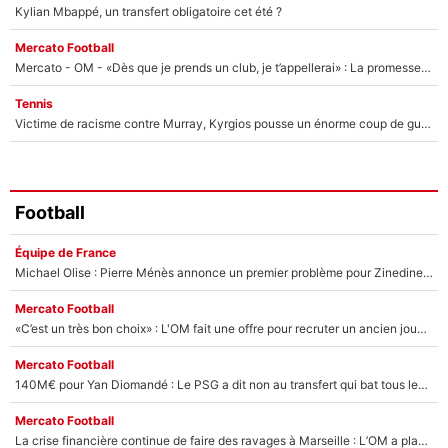
Kylian Mbappé, un transfert obligatoire cet été ?
Mercato Football
Mercato - OM - «Dès que je prends un club, je t’appellerai» : La promesse de Marcelino au moment de claquer la porte
Tennis
Victime de racisme contre Murray, Kyrgios pousse un énorme coup de gueule !
Football
Équipe de France
Michael Olise : Pierre Ménès annonce un premier problème pour Zinedine Zidane en équipe de France
Mercato Football
«C’est un très bon choix» : L'OM fait une offre pour recruter un ancien joueur du PSG... et c'est validé dans l'After Foot !
Mercato Football
140M€ pour Yan Diomandé : Le PSG a dit non au transfert qui bat tous les records sur le mercato
Mercato Football
La crise financière continue de faire des ravages à Marseille : L’OM a placé 12 joueurs sur le marché des transferts… et ça pourrait lui rapporter près de 100M€ !