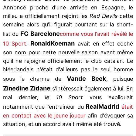
Annoncé proche d'une arrivée en Espagne, le
milieu a officiellement rejoint les
Red Devils
cette
semaine alors qu'il figurait pourtant sur la short-
FC Barcelone
list du
comme vous l'avait révélé le
Ronald
Koeman
10 Sport
.
avait en effet coché
son nom pour cette nouvelle saison avant même
qu'il ne rejoigne officiellement le club catalan. Le
Néerlandais n'était d'ailleurs pas le seul homme
Van
de Beek
sous le charme de
, puisque
Zinedine Zidane
s'intéressait également à lui. En
mai dernier,
le 10 Sport
vous expliquait
Real
Madrid
notamment que l'entraîneur du
était
en contact avec le jeune joueur
afin d'évoquer sa
situation, et un accord avait même été trouvé.