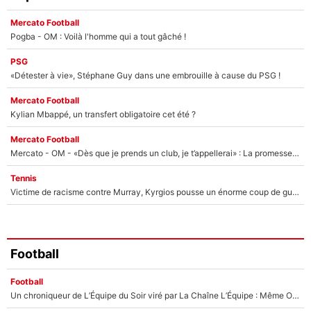
Mercato Football
Pogba - OM : Voilà l'homme qui a tout gâché !
PSG
«Détester à vie», Stéphane Guy dans une embrouille à cause du PSG !
Mercato Football
Kylian Mbappé, un transfert obligatoire cet été ?
Mercato Football
Mercato - OM - «Dès que je prends un club, je t’appellerai» : La promesse de Marcelino au moment de claquer la porte
Tennis
Victime de racisme contre Murray, Kyrgios pousse un énorme coup de gueule !
Football
Football
Un chroniqueur de L’Équipe du Soir viré par La Chaîne L’Équipe : Même Olivier Ménard n’avait pas pu empêcher son départ, «je l’ai appris sur Twitter, je l’ai vécu assez mal»