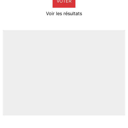
VOTER
Neal Maupay
4%
Voir les résultats
Amine Harit
3%
Faris Moumbagna
4%
Un autre joueur
5%
1624 personnes ont participé aux votes.