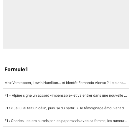
Formule1
Max Verstappen, Lewis Hamilton… et bientôt Fernando Alonso ? Le classement des pilotes les mieux payés en Formule 1 risque de changer !
F1 - Alpine signe un accord «impensable» et va entrer dans une nouvelle dimension : Grande nouvelle pour Pierre Gasly !
F1 : « Je lui ai fait un câlin, puis j’ai dû partir...», le témoignage émouvant de Max Verstappen sur sa fille
F1 : Charles Leclerc surpris par les paparazzis avec sa femme, les rumeurs étaient vraies !