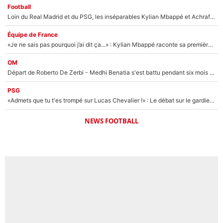
Football
Loin du Real Madrid et du PSG, les inséparables Kylian Mbappé et Achraf Hakimi changent d'équipe le temps d'une journée !
Équipe de France
«Je ne sais pas pourquoi j’ai dit ça...» : Kylian Mbappé raconte sa première rencontre avec Zinédine Zidane (et c’est très drôle)
OM
Départ de Roberto De Zerbi - Medhi Benatia s'est battu pendant six mois pour le retenir à l'OM, le PSG a été le naufrage de trop : «Je pars avec toi»
PSG
«Admets que tu t'es trompé sur Lucas Chevalier !» : Le débat sur le gardien du PSG vire au clash à l'After Foot
NEWS FOOTBALL