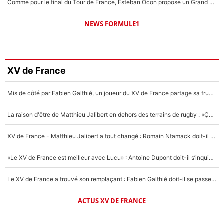
Comme pour le final du Tour de France, Esteban Ocon propose un Grand Prix de Formule 1 à Paris : «Autour de l’Arc de Triomphe, ce serait génial» !
NEWS FORMULE1
XV de France
Mis de côté par Fabien Galthié, un joueur du XV de France partage sa frustration : «ils ne me l’ont pas dit tout de suite»
La raison d'être de Matthieu Jalibert en dehors des terrains de rugby : «Ça m'atteint autant que si tu touches à un membre de ma famille»
XV de France - Matthieu Jalibert a tout changé : Romain Ntamack doit-il s’inquiéter pour sa place à un an de la Coupe du monde ?
«Le XV de France est meilleur avec Lucu» : Antoine Dupont doit-il s’inquiéter pour sa place ?
Le XV de France a trouvé son remplaçant : Fabien Galthié doit-il se passer d'Antoine Dupont ?
ACTUS XV DE FRANCE