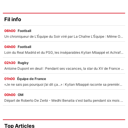
Fil info
06h00
Football
Un chroniqueur de L’Équipe du Soir viré par La Chaîne L’Équipe : Même Olivier Ménard n’avait pas pu empêcher son départ, «je l’ai appris sur Twitter, je l’ai vécu assez mal»
04h00
Football
Loin du Real Madrid et du PSG, les inséparables Kylian Mbappé et Achraf Hakimi changent d'équipe le temps d'une journée !
02h30
Rugby
Antoine Dupont en deuil : Pendant ses vacances, la star du XV de France a perdu sa grand-mère
01h00
Équipe de France
«Je ne sais pas pourquoi j’ai dit ça...» : Kylian Mbappé raconte sa première rencontre avec Zinédine Zidane (et c’est très drôle)
00h00
OM
Départ de Roberto De Zerbi - Medhi Benatia s'est battu pendant six mois pour le retenir à l'OM, le PSG a été le naufrage de trop : «Je pars avec toi»
Top Articles