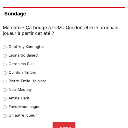
Sondage
Mercato - Ça bouge à l’OM : Qui doit être le prochain
joueur à partir cet été ?
Geoffrey Kondogbia
Geoffrey Kondogbia
38%
Leonardo Balerdi
Leonardo Balerdi
Geronimo Rulli
32%
Quinten Timber
Geronimo Rulli
Pierre-Emile Hojbjerg
5%
Neal Maupay
Quinten Timber
Amine Harit
1%
Faris Moumbagna
Pierre-Emile Hojbjerg
Un autre joueur
9%