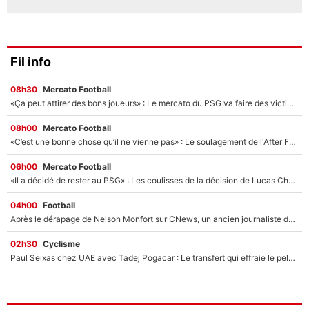
Fil info
08h30
Mercato Football
«Ça peut attirer des bons joueurs» : Le mercato du PSG va faire des victimes dans l'effectif de Luis Enrique ?
08h00
Mercato Football
«C’est une bonne chose qu’il ne vienne pas» : Le soulagement de l'After Foot après le transfert avorté de Yan Diomandé au PSG
06h00
Mercato Football
«Il a décidé de rester au PSG» : Les coulisses de la décision de Lucas Chevalier pour son transfert
04h00
Football
Après le dérapage de Nelson Monfort sur CNews, un ancien journaliste de France Télévisions relance la polémique sur les incendies en Gironde
02h30
Cyclisme
Paul Seixas chez UAE avec Tadej Pogacar : Le transfert qui effraie le peloton, «c’est la pire des choses qui puisse arriver»