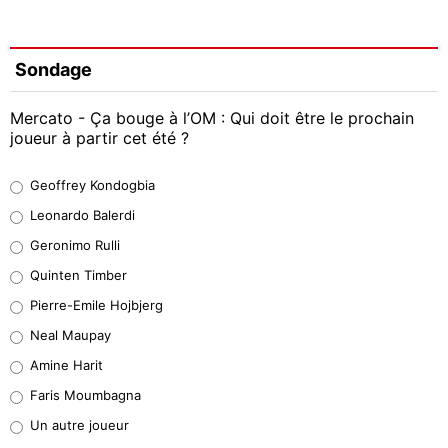
Sondage
Mercato - Ça bouge à l’OM : Qui doit être le prochain
joueur à partir cet été ?
Geoffrey Kondogbia
Geoffrey Kondogbia
38%
Leonardo Balerdi
Leonardo Balerdi
Geronimo Rulli
32%
Quinten Timber
Geronimo Rulli
Pierre-Emile Hojbjerg
4%
Neal Maupay
Quinten Timber
Amine Harit
1%
Faris Moumbagna
Pierre-Emile Hojbjerg
Un autre joueur
9%