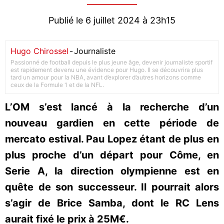
Publié le 6 juillet 2024 à 23h15
Hugo Chirossel
-
Journaliste
Passionné de football depuis le plus jeune âge, devenir journaliste sportif
est rapidement devenu une évidence pour Hugo. Il se découvrira plus
tard un amour pour la NBA, avant d’explorer d’autres horizons comme
ceux de la Formule 1 et de la NFL.
L’OM s’est lancé à la recherche d’un
nouveau gardien en cette période de
mercato estival. Pau Lopez étant de plus en
plus proche d’un départ pour Côme, en
Serie A, la direction olympienne est en
quête de son successeur. Il pourrait alors
s’agir de Brice Samba, dont le RC Lens
aurait fixé le prix à 25M€.