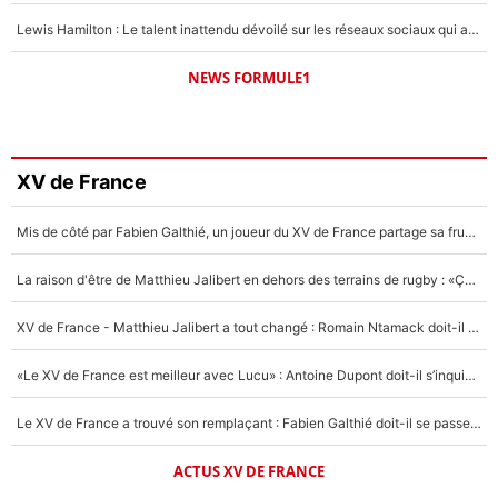
Lewis Hamilton : Le talent inattendu dévoilé sur les réseaux sociaux qui a impressionné Kim Kardashian pendant leurs vacances en amoureux !
NEWS FORMULE1
XV de France
Mis de côté par Fabien Galthié, un joueur du XV de France partage sa frustration : «ils ne me l’ont pas dit tout de suite»
La raison d'être de Matthieu Jalibert en dehors des terrains de rugby : «Ça m'atteint autant que si tu touches à un membre de ma famille»
XV de France - Matthieu Jalibert a tout changé : Romain Ntamack doit-il s’inquiéter pour sa place à un an de la Coupe du monde ?
«Le XV de France est meilleur avec Lucu» : Antoine Dupont doit-il s’inquiéter pour sa place ?
Le XV de France a trouvé son remplaçant : Fabien Galthié doit-il se passer d'Antoine Dupont ?
ACTUS XV DE FRANCE