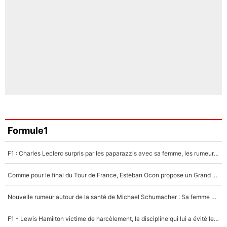
Formule1
F1 : Charles Leclerc surpris par les paparazzis avec sa femme, les rumeurs étaient vraies !
Comme pour le final du Tour de France, Esteban Ocon propose un Grand Prix de Formule 1 à Paris : «Autour de l’Arc de Triomphe, ce serait génial» !
Nouvelle rumeur autour de la santé de Michael Schumacher : Sa femme Corinna sort du silence
F1 - Lewis Hamilton victime de harcèlement, la discipline qui lui a évité le pire : «J'aurais probablement mal tourné»