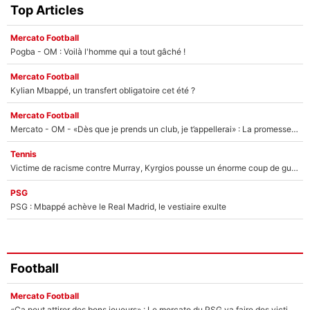
Top Articles
Mercato Football
Pogba - OM : Voilà l'homme qui a tout gâché !
Mercato Football
Kylian Mbappé, un transfert obligatoire cet été ?
Mercato Football
Mercato - OM - «Dès que je prends un club, je t’appellerai» : La promesse de Marcelino au moment de claquer la porte
Tennis
Victime de racisme contre Murray, Kyrgios pousse un énorme coup de gueule !
PSG
PSG : Mbappé achève le Real Madrid, le vestiaire exulte
Football
Mercato Football
«Ça peut attirer des bons joueurs» : Le mercato du PSG va faire des victimes dans l'effectif de Luis Enrique ?