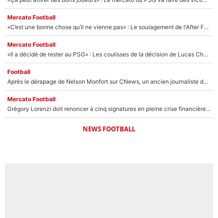
Mercato Football
«C’est une bonne chose qu’il ne vienne pas» : Le soulagement de l'After Foot après le transfert avorté de Yan Diomandé au PSG
Mercato Football
«Il a décidé de rester au PSG» : Les coulisses de la décision de Lucas Chevalier pour son transfert
Football
Après le dérapage de Nelson Monfort sur CNews, un ancien journaliste de France Télévisions relance la polémique sur les incendies en Gironde
Mercato Football
Grégory Lorenzi doit renoncer à cinq signatures en pleine crise financière : L’IA propose sept noms à l’OM pour un mercato réussi... à seulement 5M€ !
NEWS FOOTBALL