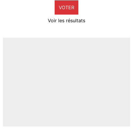
VOTER
Neal Maupay
4%
Voir les résultats
Amine Harit
3%
Faris Moumbagna
4%
Un autre joueur
5%
1468 personnes ont participé aux votes.